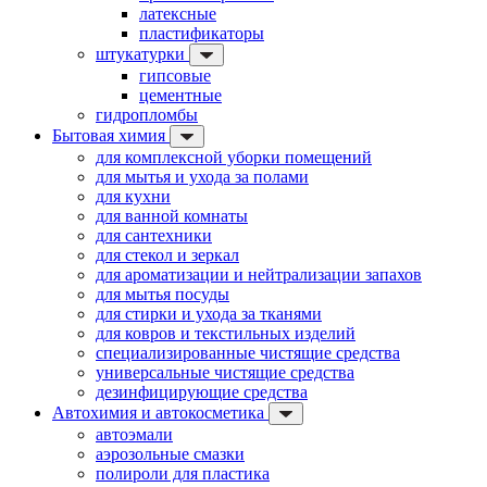
латексные
пластификаторы
штукатурки
гипсовые
цементные
гидропломбы
Бытовая химия
для комплексной уборки помещений
для мытья и ухода за полами
для кухни
для ванной комнаты
для сантехники
для стекол и зеркал
для ароматизации и нейтрализации запахов
для мытья посуды
для стирки и ухода за тканями
для ковров и текстильных изделий
специализированные чистящие средства
универсальные чистящие средства
дезинфицирующие средства
Автохимия и автокосметика
автоэмали
аэрозольные смазки
полироли для пластика