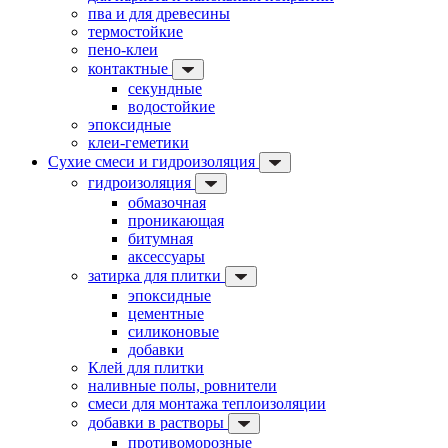
пва и для древесины
термостойкие
пено-клеи
контактные
секундные
водостойкие
эпоксидные
клеи-геметики
Сухие смеси и гидроизоляция
гидроизоляция
обмазочная
проникающая
битумная
аксессуары
затирка для плитки
эпоксидные
цементные
силиконовые
добавки
Клей для плитки
наливные полы, ровнители
смеси для монтажа теплоизоляции
добавки в растворы
противоморозные