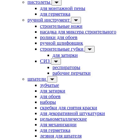
пистолеты
для монтажной пены
для герметика
ручной инструмент
строительные ножи
насадка для миксера строительного
ролики для обоев
ручной шлифовщик
строительные губки
для затирки
СИЗ
респираторы
рабочие перчатки
шпатели
зубчатые
для затирки
для обоев
наборы
скребки для снятия краски
для декоративной штукатурки
цельнометаллические
для механизации
для герметика
лезвия для шпателя