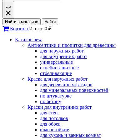
Найти в магазине
Найти
Корзина
Итого: 0 ₽
Каталог
new
Антисептики и пропитки для древесины
для наружных работ
для внутренних работ
универсальные
огнебиозащитные
отбеливающие
Краска для наружных работ
для деревянных фасадов
для минеральных поверхностей
по штукатурке
по бетону
Краски для внутренних работ
для стен
для потолков
для обоев
влагостойкие
для кухонь и ванных комнат