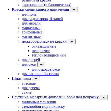
резиновая краска
аэрозольные (в баллончиках)
Краски специального назначения
для пола
для радиаторов, батарей
для мебели
маркерные
грифельные
магнитные
пожаробезопасные краски
огнезащитные
негорючие
теплоизоляционные
для дверей
для окон
для откосов окон
для ванны и бассейна
Шпатлевка
готовые
для дерева
сухие
Паутинка, малярный флизелин, обои под покраску
малярный флизелин
стеклообои под покраску
стеклохолст, паутинка