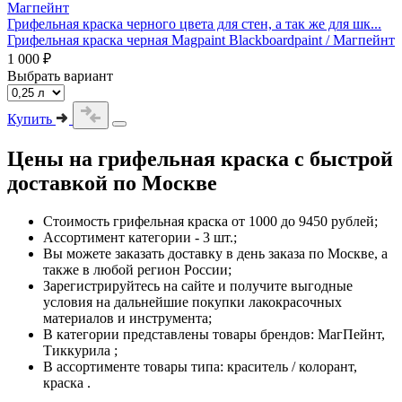
Грифельная краска черного цвета для стен, а так же для шк...
Грифельная краска черная Magpaint Blackboardpaint / Магпейнт
1 000 ₽
Выбрать вариант
Купить
Цены на
грифельная краска
с быстрой
доставкой по Москве
Стоимость
грифельная краска
от 1000 до 9450 рублей;
Ассортимент категории - 3 шт.;
Вы можете заказать доставку в день заказа по Москве, а
также в любой регион России;
Зарегистрируйтесь на сайте и получите выгодные
условия на дальнейшие покупки лакокрасочных
материалов и инструмента;
В категории представлены товары брендов: МагПейнт,
Тиккурила ;
В ассортименте товары типа: краситель / колорант,
краска .