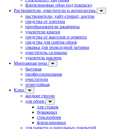
флизелиновые обои под покраску
Растворители, очистители и антиплесень
растворители, уайт-спирит, ацетон
средства от плесени
преобразователи ржавчины
удалители краски
средства от высолов и цемента
средства для снятия обоев
смывка для эпоксидной затирки
очиститель силикона
удалитель наклеек
Монтажная пена
бытовая
профессиональная
очистители
огнестойкая
Клеи
жидкие гвозди
для обоев
для стыков
бумажных
стеклообоев
флизелиновых
для паркета и напольных покрытий