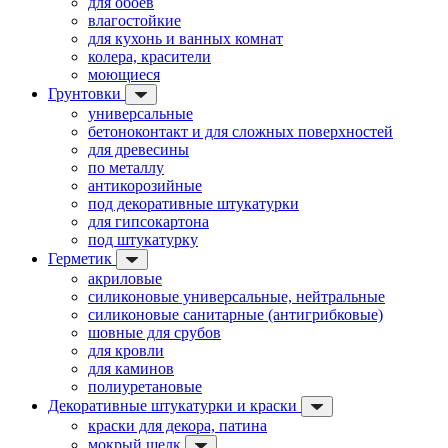
для обоев
влагостойкие
для кухонь и ванных комнат
колера, красители
моющиеся
Грунтовки
универсальные
бетоноконтакт и для сложных поверхностей
для древесины
по металлу
антикорозийные
под декоративные штукатурки
для гипсокартона
под штукатурку
Герметик
акриловые
силиконовые универсальные, нейтральные
силиконовые санитарные (антигрибковые)
шовные для срубов
для кровли
для каминов
полиуретановые
Декоративные штукатурки и краски
краски для декора, патина
мокрый шелк