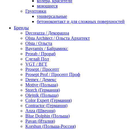
колера, красители
моющиеся
Грунтовки
универсальные
бетоноконтакт и для сложных поверхностей
для древесины
Бренды
по металлу
Decorazza / Декорацца
антикорозийные
Olsta Architect / Ольста Архитект
под декоративные штукатурки
Olsta / Ольста
для гипсокартона
Bayramix / Байрамикс
под штукатурку
Prorab / Прораб
Герметик
Сделай Пол
акриловые
VGT / ВГТ
силиконовые универсальные, нейтральные
Prosept / Просепт
силиконовые санитарные (антигрибковые)
Prosept Prof / Просепт Проф
шовные для срубов
Demex / Демекс
для кровли
Motive (Польша)
для каминов
Storch (Германия)
полиуретановые
Olejnik (Польша)
Декоративные штукатурки и краски
Color Expert (Германия)
краски для декора, патина
Contractor (Германия)
мокрый шелк
Anza (Швеция)
венецианские (эффект мрамора)
Blue Dolphin (Польша)
песок (эффект песчаных вихрей)
Pavan (Италия)
декоративная шпаклевка
Korshun (Польша-Россия)