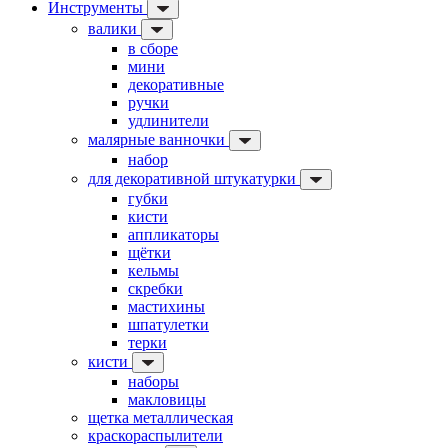
Инструменты
валики
в сборе
мини
декоративные
ручки
удлинители
малярные ванночки
набор
для декоративной штукатурки
губки
кисти
аппликаторы
щётки
кельмы
скребки
мастихины
шпатулетки
терки
кисти
наборы
макловицы
щетка металлическая
краскораспылители