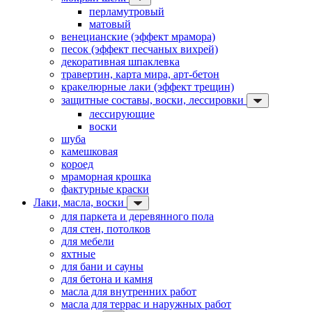
перламутровый
матовый
венецианские (эффект мрамора)
песок (эффект песчаных вихрей)
декоративная шпаклевка
травертин, карта мира, арт-бетон
кракелюрные лаки (эффект трещин)
защитные составы, воски, лессировки
лессирующие
воски
шуба
камешковая
короед
мраморная крошка
фактурные краски
Лаки, масла, воски
для паркета и деревянного пола
для стен, потолков
для мебели
яхтные
для бани и сауны
для бетона и камня
масла для внутренних работ
масла для террас и наружных работ