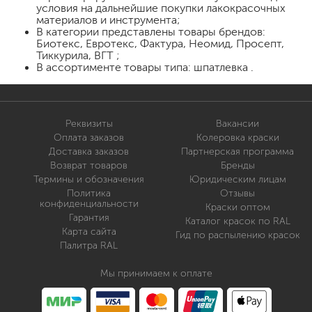
условия на дальнейшие покупки лакокрасочных
материалов и инструмента;
В категории представлены товары брендов:
Биотекс, Евротекс, Фактура, Неомид, Просепт,
Тиккурила, ВГТ ;
В ассортименте товары типа: шпатлевка .
Реквизиты
Вакансии
Оплата заказов
Колеровка краски
Доставка заказов
Партнерская программа
Возврат товаров
Бренды
Термины и обозначения
Юридическим лицам
Политика
Отзывы
конфиденциальности
Краски оптом
Гарантия
Каталог красок по RAL
Карта сайта
Гид по распылению красок
Палитра RAL
Мы принимаем к оплате