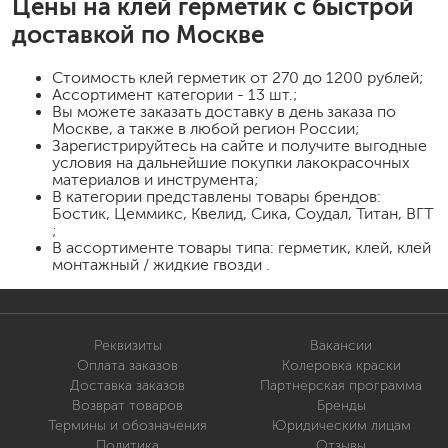
Цены на
клей герметик
с быстрой
доставкой по Москве
Стоимость
клей герметик
от 270 до 1200 рублей;
Ассортимент категории - 13 шт.;
Вы можете заказать доставку в день заказа по
Москве, а также в любой регион России;
Зарегистрируйтесь на сайте и получите выгодные
условия на дальнейшие покупки лакокрасочных
материалов и инструмента;
В категории представлены товары брендов:
Бостик, Цеммикс, Квелид, Сика, Соудал, Титан, ВГТ
;
В ассортименте товары типа: герметик, клей, клей
монтажный / жидкие гвозди .
Реквизиты
Вакансии
Оплата заказов
Колеровка краски
Доставка заказов
Партнерская программа
Возврат товаров
Бренды
Термины и обозначения
Юридическим лицам
Политика
Отзывы