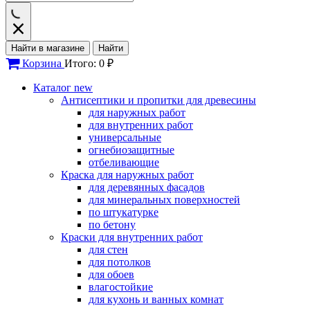
Найти в магазине
Найти
Корзина
Итого: 0 ₽
Каталог
new
Антисептики и пропитки для древесины
для наружных работ
для внутренних работ
универсальные
огнебиозащитные
отбеливающие
Краска для наружных работ
для деревянных фасадов
для минеральных поверхностей
по штукатурке
по бетону
Краски для внутренних работ
для стен
для потолков
для обоев
влагостойкие
для кухонь и ванных комнат