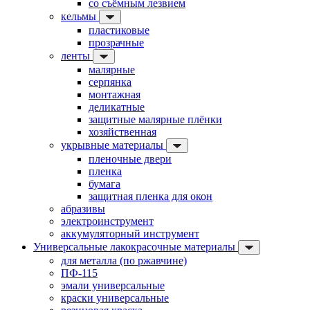
со съёмным лезвием
кельмы
пластиковые
прозрачные
ленты
малярные
серпянка
монтажная
деликатные
защитные малярные плёнки
хозяйственная
укрывные материалы
пленочные двери
пленка
бумага
защитная пленка для окон
абразивы
электроинструмент
аккумуляторный инструмент
Универсальные лакокрасочные материалы
для металла (по ржавчине)
ПФ-115
эмали универсальные
краски универсальные