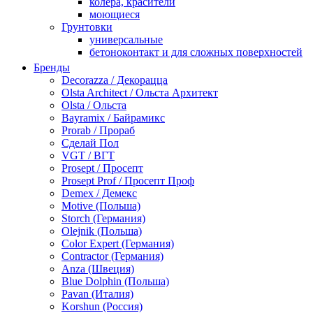
колера, красители
моющиеся
Грунтовки
универсальные
бетоноконтакт и для сложных поверхностей
для древесины
Бренды
по металлу
Decorazza / Декорацца
антикорозийные
Olsta Architect / Ольста Архитект
под декоративные штукатурки
Olsta / Ольста
для гипсокартона
Bayramix / Байрамикс
под штукатурку
Prorab / Прораб
Герметик
Сделай Пол
акриловые
VGT / ВГТ
силиконовые универсальные, нейтральные
Prosept / Просепт
силиконовые санитарные (антигрибковые)
Prosept Prof / Просепт Проф
шовные для срубов
Demex / Демекс
для кровли
Motive (Польша)
для каминов
Storch (Германия)
полиуретановые
Olejnik (Польша)
Декоративные штукатурки и краски
Color Expert (Германия)
краски для декора, патина
Contractor (Германия)
мокрый шелк
Anza (Швеция)
венецианские (эффект мрамора)
Blue Dolphin (Польша)
песок (эффект песчаных вихрей)
Pavan (Италия)
декоративная шпаклевка
Korshun (Россия)