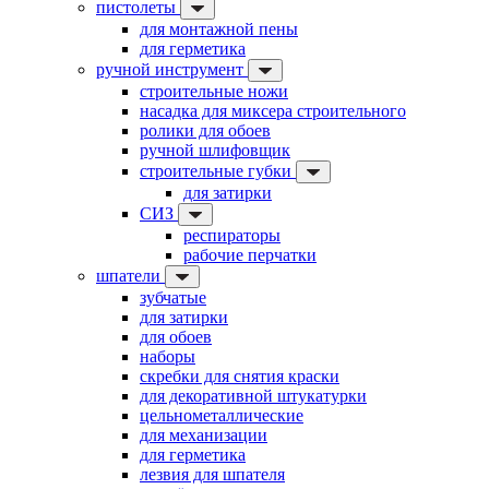
пистолеты
для монтажной пены
для герметика
ручной инструмент
строительные ножи
насадка для миксера строительного
ролики для обоев
ручной шлифовщик
строительные губки
для затирки
СИЗ
респираторы
рабочие перчатки
шпатели
зубчатые
для затирки
для обоев
наборы
скребки для снятия краски
для декоративной штукатурки
цельнометаллические
для механизации
для герметика
лезвия для шпателя