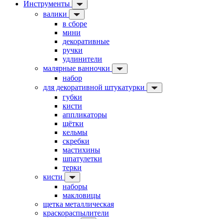
Инструменты
валики
в сборе
мини
декоративные
ручки
удлинители
малярные ванночки
набор
для декоративной штукатурки
губки
кисти
аппликаторы
щётки
кельмы
скребки
мастихины
шпатулетки
терки
кисти
наборы
макловицы
щетка металлическая
краскораспылители