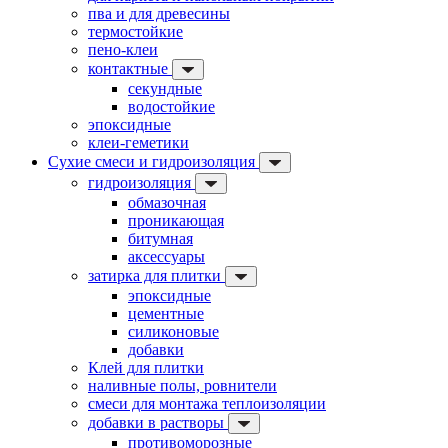
пва и для древесины
термостойкие
пено-клеи
контактные
секундные
водостойкие
эпоксидные
клеи-геметики
Сухие смеси и гидроизоляция
гидроизоляция
обмазочная
проникающая
битумная
аксессуары
затирка для плитки
эпоксидные
цементные
силиконовые
добавки
Клей для плитки
наливные полы, ровнители
смеси для монтажа теплоизоляции
добавки в растворы
противоморозные