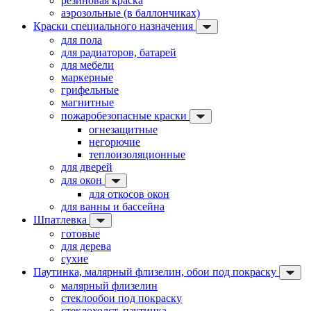
резиновая краска
аэрозольные (в баллончиках)
Краски специального назначения
для пола
для радиаторов, батарей
для мебели
маркерные
грифельные
магнитные
пожаробезопасные краски
огнезащитные
негорючие
теплоизоляционные
для дверей
для окон
для откосов окон
для ванны и бассейна
Шпатлевка
готовые
для дерева
сухие
Паутинка, малярный флизелин, обои под покраску
малярный флизелин
стеклообои под покраску
стеклохолст, паутинка