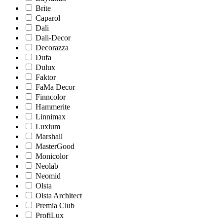
Brite
Caparol
Dali
Dali-Decor
Decorazza
Dufa
Dulux
Faktor
FaMa Decor
Finncolor
Hammerite
Linnimax
Luxium
Marshall
MasterGood
Monicolor
Neolab
Neomid
Olsta
Olsta Architect
Premia Club
ProfiLux