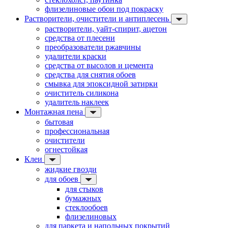
флизелиновые обои под покраску
Растворители, очистители и антиплесень
растворители, уайт-спирит, ацетон
средства от плесени
преобразователи ржавчины
удалители краски
средства от высолов и цемента
средства для снятия обоев
смывка для эпоксидной затирки
очиститель силикона
удалитель наклеек
Монтажная пена
бытовая
профессиональная
очистители
огнестойкая
Клеи
жидкие гвозди
для обоев
для стыков
бумажных
стеклообоев
флизелиновых
для паркета и напольных покрытий