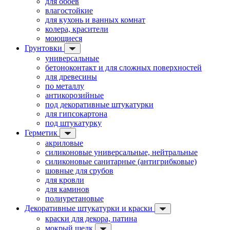
для обоев
влагостойкие
для кухонь и ванных комнат
колера, красители
моющиеся
Грунтовки
универсальные
бетоноконтакт и для сложных поверхностей
для древесины
по металлу
антикорозийные
под декоративные штукатурки
для гипсокартона
под штукатурку
Герметик
акриловые
силиконовые универсальные, нейтральные
силиконовые санитарные (антигрибковые)
шовные для срубов
для кровли
для каминов
полиуретановые
Декоративные штукатурки и краски
краски для декора, патина
мокрый шелк