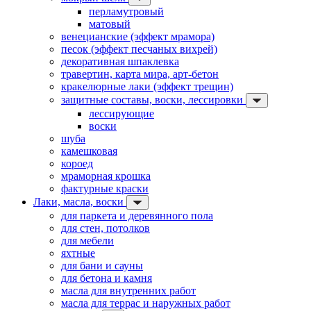
перламутровый
матовый
венецианские (эффект мрамора)
песок (эффект песчаных вихрей)
декоративная шпаклевка
травертин, карта мира, арт-бетон
кракелюрные лаки (эффект трещин)
защитные составы, воски, лессировки
лессирующие
воски
шуба
камешковая
короед
мраморная крошка
фактурные краски
Лаки, масла, воски
для паркета и деревянного пола
для стен, потолков
для мебели
яхтные
для бани и сауны
для бетона и камня
масла для внутренних работ
масла для террас и наружных работ