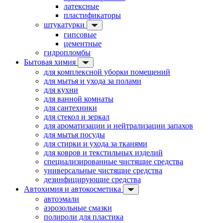
латексные
пластификаторы
штукатурки
гипсовые
цементные
гидропломбы
Бытовая химия
для комплексной уборки помещений
для мытья и ухода за полами
для кухни
для ванной комнаты
для сантехники
для стекол и зеркал
для ароматизации и нейтрализации запахов
для мытья посуды
для стирки и ухода за тканями
для ковров и текстильных изделий
специализированные чистящие средства
универсальные чистящие средства
дезинфицирующие средства
Автохимия и автокосметика
автоэмали
аэрозольные смазки
полироли для пластика