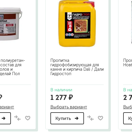
шпатели
кельмы
ленты
укрывные материалы
абразивы
электроинструмент
аккумуляторный инструмент
 полиуретан-
Пропитка
Проп
готовые
состав для
гидрофобизирующая для
Нов
олов и
камня и кирпича Dali / Дали
для дерева
делай Пол
Гидростоп
сухие
В наличии
В н
₽
1 277 ₽
2 
ки
ариант
Выбрать вариант
Выб
Купить
К