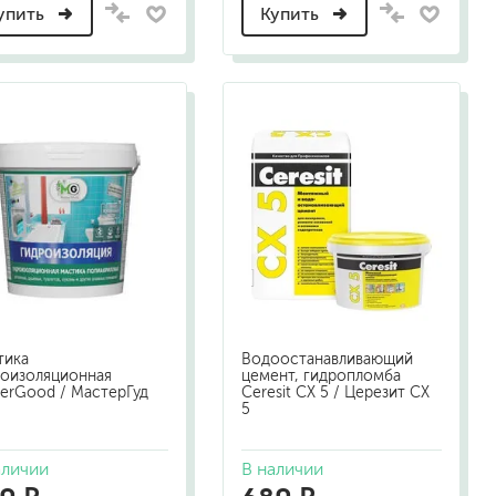
упить
Купить
а
тика
Водоостанавливающий
роизоляционная
цемент, гидропломба
erGood / МастерГуд
Ceresit СХ 5 / Церезит СХ
5
аличии
В наличии