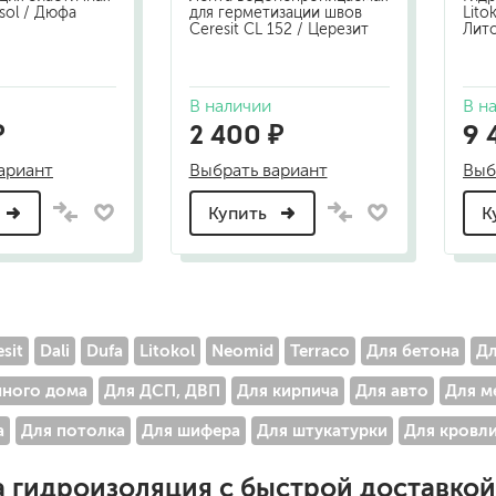
sol / Дюфа
для герметизации швов
Lito
Ceresit CL 152 / Церезит
Лит
В наличии
В н
₽
2 400 ₽
9 
ариант
Выбрать вариант
Выб
Купить
К
sit
Dali
Dufa
Litokol
Neomid
Terraco
Для бетона
Дл
нного дома
Для ДСП, ДВП
Для кирпича
Для авто
Для м
а
Для потолка
Для шифера
Для штукатурки
Для кровл
а
гидроизоляция
с быстрой доставкой