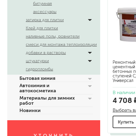
битумная
аксессуары
затирка для плитки
Клей для плитки
наливные полы, ровнители
смеси для монтажа теплоизоляции
добавки в растворы
штукатурки
Ремонтный
для пола
цементный 
гидропломбы
бетонных п
для радиаторов, батарей
ступеней С
Бытовая химия
для мебели
Универсал
Автохимия и
маркерные
автокосметика
В наличии
грифельные
Материалы для зимних
4 708 
магнитные
работ
пожаробезопасные крас
Выбрать в
Новинки
для дверей
для окон
Купить
для ванны и бассейна
УТОЧНИТЬ