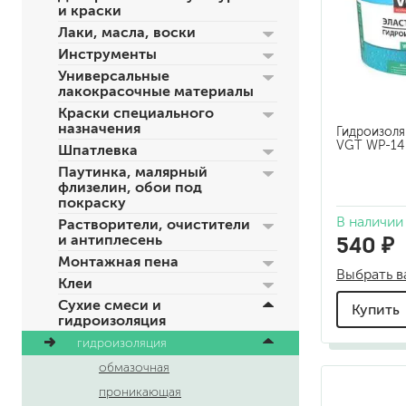
и краски
по металлу
Лаки, масла, воски
антикорозийные
Инструменты
под декоративные штука
Универсальные
для гипсокартона
лакокрасочные материалы
под штукатурку
Краски специального
назначения
Гидроизоля
VGT WP-14 
Шпатлевка
Паутинка, малярный
флизелин, обои под
покраску
В наличии
Растворители, очистители
540 ₽
и антиплесень
для паркета и деревянно
Монтажная пена
Выбрать в
для стен, потолков
Клеи
для мебели
Сухие смеси и
Купить
гидроизоляция
яхтные
для бани и сауны
гидроизоляция
для бетона и камня
обмазочная
масла для внутренних ра
проникающая
масла для террас и нару