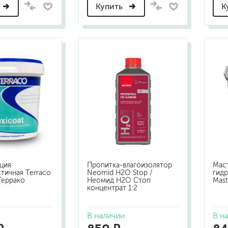
для мытья посуды
Купить
К
для стирки и ухода за тканями
для ковров и текстильных изделий
специализированные чистящие средств
универсальные чистящие средства
дезинфицирующие средства
гент
ция
Пропитка-влагоизолятор
Мас
тичная Terraco
Neomid H2О Stop /
гид
 Террако
Неомид Н2О Стоп
Mast
концентрат 1:2
В наличии
В н