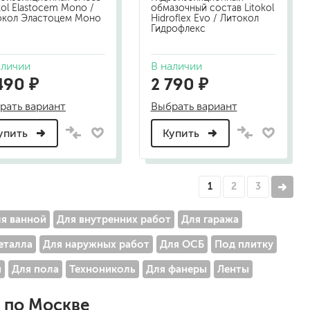
kol Elastocem Mono /
обмазочный состав Litokol
окол Эластоцем Моно
Hidroflex Evo / Литокол
Гидрофлекс
аличии
В наличии
490 ₽
2 790 ₽
рать вариант
Выбрать вариант
упить
Купить
1
2
3
я ванной
Для внутренних работ
Для гаража
еталла
Для наружных работ
Для ОСБ
Под плитку
и
Для пола
Технониколь
Для фанеры
Ленты
 по Москве