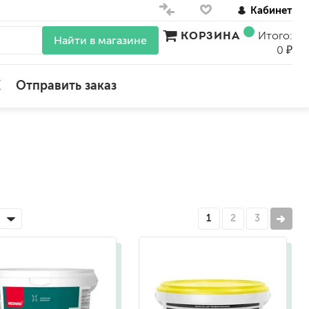
Кабинет
КОРЗИНА
Итого:
Найти в магазине
0 ₽
X
Отправить заказ
для стен
для потолков
для обоев
влагостойкие
для кухонь и ванных комнат
1
2
3
колера, красители
моющиеся
краски для декора, патина
ные
мокрый шелк
е)
венецианские (эффект мрамора)