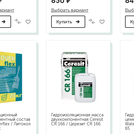
₽
850 ₽
84
ариант
Выбрать вариант
Выб
Купить
К
яционный
Гидроизоляционная масса
Гид
нентный состав
двухкомпонентная Ceresit
цеме
erflex / Литокол
CR 166 / Церезит CR 166
Wate
с
65