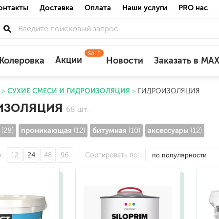
онтакты
Доставка
Оплата
Наши услуги
PRO нас
SALE
Акции
Колеровка
Новости
Заказать в MA
СУХИЕ СМЕСИ И ГИДРОИЗОЛЯЦИЯ
ГИДРОИЗОЛЯЦИЯ
для деревянных фасадов
ИЗОЛЯЦИЯ
68 шт.
для минеральных поверхностей
по штукатурке
проникающая
битумная
аксессуары
(28)
(12)
(10)
(12)
по бетону
о
12
24
48
96
Сортировать по
акриловые
ожных поверхностей
силиконовые универсальные, нейтраль
силиконовые санитарные (антигрибковы