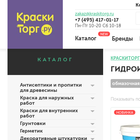
К
zakaz@kraskitorg.ru
+7 (495) 417-01-17
Пн-Пт 10-20 Сб 10-18
NEW
Каталог
Бренды
КРАСКИТОРГ
КАТАЛОГ
ГИДРО
для наружных работ
для внутренних работ
обмазочная
Антисептики и пропитки
универсальные
для древесины
огнебиозащитные
Краска для наружных
Показывать п
отбеливающие
работ
Краски для внутренних
НОВИНКА
работ
Грунтовки
универсальные
Герметик
бетоноконтакт и для сл
Декоративные штукатурки
для древесины