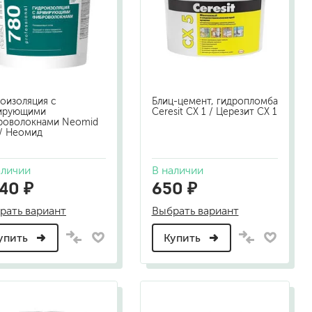
песок (эффект песчаных вихрей)
декоративная шпаклевка
травертин, карта мира, арт-бетон
кракелюрные лаки (эффект трещин)
защитные составы, воски, лессировки
шуба
оизоляция с
Блиц-цемент, гидропломба
ирующими
Ceresit СХ 1 / Церезит СХ 1
камешковая
роволокнами Neomid
короед
 / Неомид
мраморная крошка
фактурные краски
аличии
В наличии
140 ₽
650 ₽
рать вариант
Выбрать вариант
для металла (по ржавчине)
ПФ-115
упить
Купить
эмали универсальные
краски универсальные
резиновая краска
аэрозольные (в баллончиках)