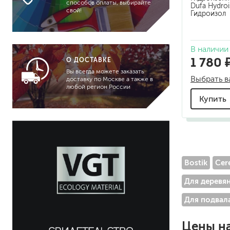
способов оплаты, выбирайте
автомобиля
Dufa Hydroi
свой!
Гидроизол
объекты общепита
общественное помещение
подвал, лоджия, подземная
В наличии
парковка
1 780 
О ДОСТАВКЕ
потолок
Вы всегда можете заказать
Выбрать в
пол, лестница
доставку по Москве а также в
любой регион России
прачечные / химчистки
Купить
пластиковые элементы
автомобиля
пути эвакуации
сантехника
стены
Bostik
Cere
терраса
трубы, радиаторы
Для деревя
отопления
Для подвал
тротуарная плитка
Цены н