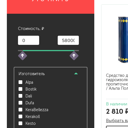
растворители, уайт-спир
средства от плесени
преобразователи ржавчи
Стоимость, ₽
удалители краски
средства от высолов и 
средства для снятия обо
смывка для эпоксидной 
очиститель силикона
удалитель наклеек
Изготовитель
Средство д
гидроизоля
гидроизоляция
Alpa
пропиточное
/ Альпа По
затирка для плитки
Bostik
Клей для плитки
Dali
наливные полы, ровните
Dufa
В наличии
смеси для монтажа тепл
2 810 
KeraBellezza
добавки в растворы
Kerakoll
Выбрать в
штукатурки
Kesto