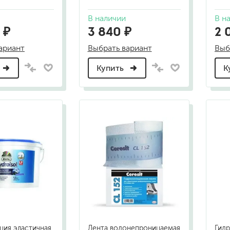
В наличии
В н
 ₽
3 840 ₽
2 
ариант
Выбрать вариант
Выб
Купить
К
ция эластичная
Лента водонепроницаемая
Гид