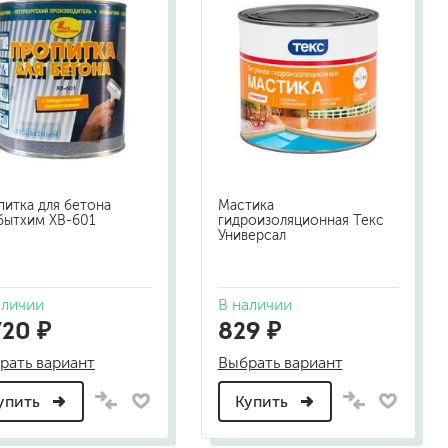
итка для бетона
Мастика
бытхим ХВ-601
гидроизоляционная Текс
малярный флизелин
Универсал
стеклообои под покраску
стеклохолст, паутинка
аличии
В наличии
флизелиновые обои под покраску
720 ₽
829 ₽
рать вариант
Выбрать вариант
упить
Купить