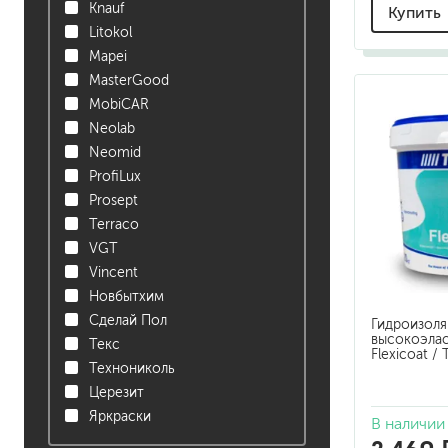
гидропломбы
Knauf
Купить
Litokol
Mapei
MasterGood
MobiCAR
Neolab
Neomid
краски для штукатурки
ProfiLux
эмали для металла
Prosept
грунтовки
Terraco
пропитки для древесины
VGT
противогололедный реа
Vincent
пены и клеи
Новбытхим
Сделай Пол
Гидроизоля
высокоэлас
Текс
Flexicoat /
Технониколь
Церезит
Яркраски
В наличии