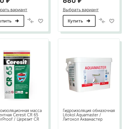
0 ₽
680 ₽
рать вариант
Выбрать вариант
упить
Купить
роизоляционная масса
Гидроизоляция обмазочная
нтная Ceresit CR 65
Litokol Aquamaster /
rProof / Церезит CR
Литокол Аквамастер