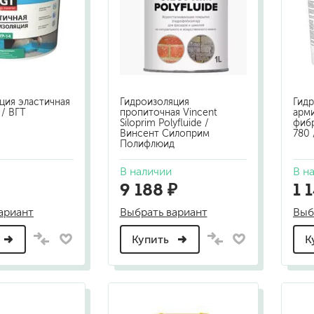
шовные для срубов
для кровли
турки
для каминов
полиуретановые
ция эластичная
Гидроизоляция
Гидр
/ ВГТ
пропиточная Vincent
арм
Siloprim Polyfluide /
фиб
Винсент Силоприм
780
Полифлюид
В наличии
В н
9 188 ₽
1 
го пола
валики
ариант
Выбрать вариант
Выб
малярные ванночки
для декоративной штукатурки
Купить
К
кисти
щетка металлическая
краскораспылители
бот
пистолеты
жных работ
ручной инструмент