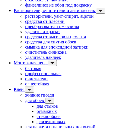
флизелиновые обои под покраску
Растворители, очистители и антиплесень
растворители, уайт-спирит, ацетон
средства от плесени
преобразователи ржавчины
удалители краски
средства от высолов и цемента
средства для снятия обоев
смывка для эпоксидной затирки
очиститель силикона
удалитель наклеек
Монтажная пена
бытовая
профессиональная
очистители
огнестойкая
Клеи
жидкие гвозди
для обоев
для стыков
бумажных
стеклообоев
флизелиновых
для паркета и напольных покрытий