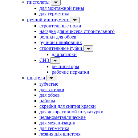
пистолеты
для монтажной пены
для герметика
ручной инструмент
строительные ножи
насадка для миксера строительного
ролики для обоев
ручной шлифовщик
строительные губки
для затирки
СИЗ
респираторы
рабочие перчатки
шпатели
зубчатые
для затирки
для обоев
наборы
скребки для снятия краски
для декоративной штукатурки
цельнометаллические
для механизации
для герметика
лезвия для шпателя