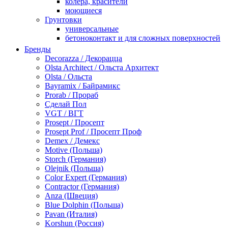
колера, красители
моющиеся
Грунтовки
универсальные
бетоноконтакт и для сложных поверхностей
для древесины
Бренды
по металлу
Decorazza / Декорацца
антикорозийные
Olsta Architect / Ольста Архитект
под декоративные штукатурки
Olsta / Ольста
для гипсокартона
Bayramix / Байрамикс
под штукатурку
Prorab / Прораб
Герметик
Сделай Пол
акриловые
VGT / ВГТ
силиконовые универсальные, нейтральные
Prosept / Просепт
силиконовые санитарные (антигрибковые)
Prosept Prof / Просепт Проф
шовные для срубов
Demex / Демекс
для кровли
Motive (Польша)
для каминов
Storch (Германия)
полиуретановые
Olejnik (Польша)
Декоративные штукатурки и краски
Color Expert (Германия)
краски для декора, патина
Contractor (Германия)
мокрый шелк
Anza (Швеция)
венецианские (эффект мрамора)
Blue Dolphin (Польша)
песок (эффект песчаных вихрей)
Pavan (Италия)
декоративная шпаклевка
Korshun (Россия)