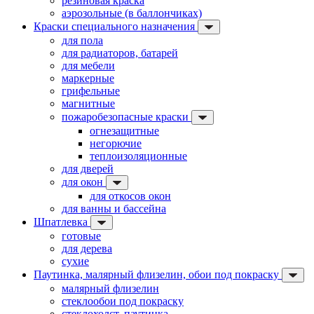
резиновая краска
аэрозольные (в баллончиках)
Краски специального назначения
для пола
для радиаторов, батарей
для мебели
маркерные
грифельные
магнитные
пожаробезопасные краски
огнезащитные
негорючие
теплоизоляционные
для дверей
для окон
для откосов окон
для ванны и бассейна
Шпатлевка
готовые
для дерева
сухие
Паутинка, малярный флизелин, обои под покраску
малярный флизелин
стеклообои под покраску
стеклохолст, паутинка