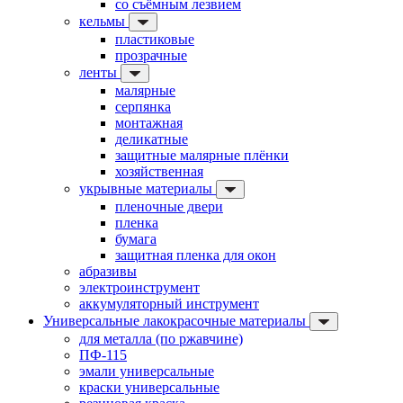
со съёмным лезвием
кельмы
пластиковые
прозрачные
ленты
малярные
серпянка
монтажная
деликатные
защитные малярные плёнки
хозяйственная
укрывные материалы
пленочные двери
пленка
бумага
защитная пленка для окон
абразивы
электроинструмент
аккумуляторный инструмент
Универсальные лакокрасочные материалы
для металла (по ржавчине)
ПФ-115
эмали универсальные
краски универсальные