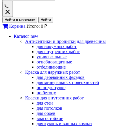
Найти в магазине
Найти
Корзина
Итого: 0 ₽
Каталог
new
Антисептики и пропитки для древесины
для наружных работ
для внутренних работ
универсальные
огнебиозащитные
отбеливающие
Краска для наружных работ
для деревянных фасадов
для минеральных поверхностей
по штукатурке
по бетону
Краски для внутренних работ
для стен
для потолков
для обоев
влагостойкие
для кухонь и ванных комнат