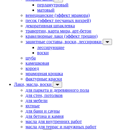
перламутровый
матовый
венецианские (эффект мрамора)
песок (эффект песчаных вихрей)
декоративная шпаклевка
травертин, карта мира, арт-бетон
кракелюрные лаки (эффект трещин)
защитные составы, воски, лессировки
лессирующие
воски
шуба
камешковая
короед
мраморная крошка
фактурные краски
Лаки, масла, воски
для паркета и деревянного пола
для стен, потолков
для мебели
яхтные
для бани и сауны
для бетона и камня
масла для внутренних работ
масла для террас и наружных работ