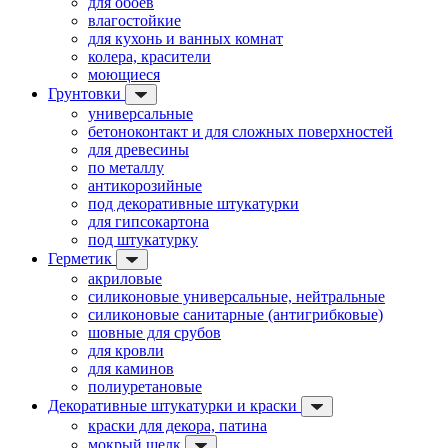
для обоев
влагостойкие
для кухонь и ванных комнат
колера, красители
моющиеся
Грунтовки
универсальные
бетоноконтакт и для сложных поверхностей
для древесины
по металлу
антикорозийные
под декоративные штукатурки
для гипсокартона
под штукатурку
Герметик
акриловые
силиконовые универсальные, нейтральные
силиконовые санитарные (антигрибковые)
шовные для срубов
для кровли
для каминов
полиуретановые
Декоративные штукатурки и краски
краски для декора, патина
мокрый шелк