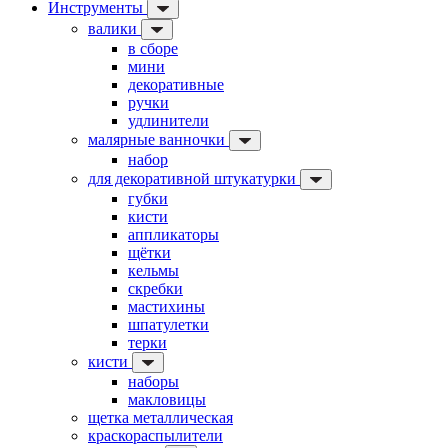
Инструменты
валики
в сборе
мини
декоративные
ручки
удлинители
малярные ванночки
набор
для декоративной штукатурки
губки
кисти
аппликаторы
щётки
кельмы
скребки
мастихины
шпатулетки
терки
кисти
наборы
макловицы
щетка металлическая
краскораспылители