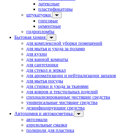
латексные
пластификаторы
штукатурки
гипсовые
цементные
гидропломбы
Бытовая химия
для комплексной уборки помещений
для мытья и ухода за полами
для кухни
для ванной комнаты
для сантехники
для стекол и зеркал
для ароматизации и нейтрализации запахов
для мытья посуды
для стирки и ухода за тканями
для ковров и текстильных изделий
специализированные чистящие средства
универсальные чистящие средства
дезинфицирующие средства
Автохимия и автокосметика
автоэмали
аэрозольные смазки
полироли для пластика