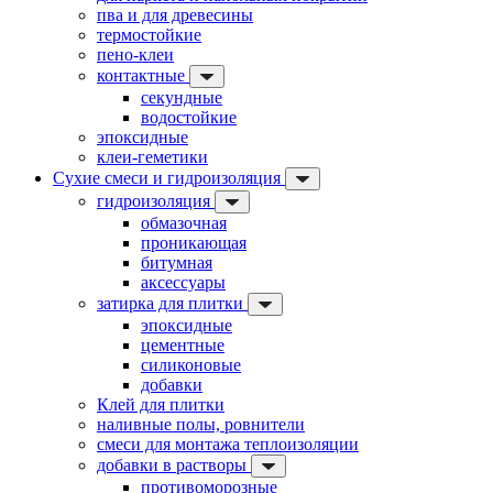
пва и для древесины
термостойкие
пено-клеи
контактные
секундные
водостойкие
эпоксидные
клеи-геметики
Сухие смеси и гидроизоляция
гидроизоляция
обмазочная
проникающая
битумная
аксессуары
затирка для плитки
эпоксидные
цементные
силиконовые
добавки
Клей для плитки
наливные полы, ровнители
смеси для монтажа теплоизоляции
добавки в растворы
противоморозные