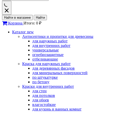
Найти в магазине
Найти
Корзина
Итого: 0 ₽
Каталог
new
Антисептики и пропитки для древесины
для наружных работ
для внутренних работ
универсальные
огнебиозащитные
отбеливающие
Краска для наружных работ
для деревянных фасадов
для минеральных поверхностей
по штукатурке
по бетону
Краски для внутренних работ
для стен
для потолков
для обоев
влагостойкие
для кухонь и ванных комнат