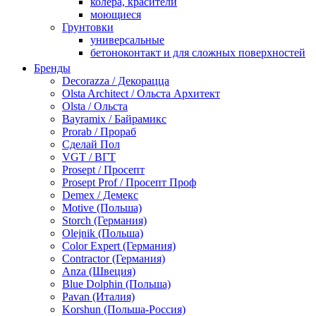
колера, красители
моющиеся
Грунтовки
универсальные
бетоноконтакт и для сложных поверхностей
для древесины
Бренды
по металлу
Decorazza / Декорацца
антикорозийные
Olsta Architect / Ольста Архитект
под декоративные штукатурки
Olsta / Ольста
для гипсокартона
Bayramix / Байрамикс
под штукатурку
Prorab / Прораб
Герметик
Сделай Пол
акриловые
VGT / ВГТ
силиконовые универсальные, нейтральные
Prosept / Просепт
силиконовые санитарные (антигрибковые)
Prosept Prof / Просепт Проф
шовные для срубов
Demex / Демекс
для кровли
Motive (Польша)
для каминов
Storch (Германия)
полиуретановые
Olejnik (Польша)
Декоративные штукатурки и краски
Color Expert (Германия)
краски для декора, патина
Contractor (Германия)
мокрый шелк
Anza (Швеция)
венецианские (эффект мрамора)
Blue Dolphin (Польша)
песок (эффект песчаных вихрей)
Pavan (Италия)
декоративная шпаклевка
Korshun (Польша-Россия)