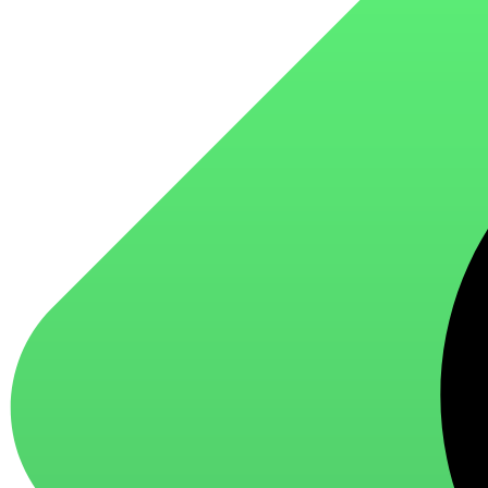
для стекол и зеркал
для ароматизации и нейтрализации запахов
для мытья посуды
для стирки и ухода за тканями
для ковров и текстильных изделий
специализированные чистящие средства
универсальные чистящие средства
дезинфицирующие средства
Автохимия и автокосметика
автоэмали
аэрозольные смазки
полироли для пластика
очистители салона
очистители двигателя
очистители тормозов
Материалы для зимних работ
краски для штукатурки
эмали для металла
грунтовки
пропитки для древесины
противогололедный реагент
пены и клеи
Новинки