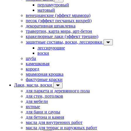
перламутровый
матовый
венецианские (эффект мрамора)
песок (эффект песчаных вихрей)
декоративная шпаклевка
травертин, карта мира, арт-бетон
кракелюрные лаки (эффект трещин)
защитные составы, воски, лессировки
лессирующие
воски
шуба
камешковая
короед
мраморная крошка
фактурные краски
Лаки, масла, воски
для паркета и деревянного пола
для стен, потолков
для мебели
яхтные
для бани и сауны
для бетона и камня
масла для внутренних работ
масла для террас и наружных работ