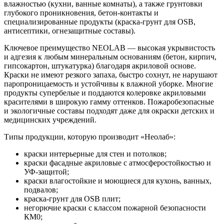
влажностью (кухни, ванные комнаты), а также грунтовки
глубокого проникновения, бетон-контакты и
специализированные продукты (краска-грунт для OSB,
антисептики, огнезащитные составы).
Ключевое преимущество NEOLAB — высокая укрывистость
и адгезия к любым минеральным основаниям (бетон, кирпич,
гипсокартон, штукатурка) благодаря акриловой основе.
Краски не имеют резкого запаха, быстро сохнут, не нарушают
паропроницаемость и устойчивы к влажной уборке. Многие
продукты супербелые и поддаются колеровке акриловыми
красителями в широкую гамму оттенков. Пожаробезопасные
и экологичные составы подходят даже для окраски детских и
медицинских учреждений.
Типы продукции, которую производит «Неолаб»:
краски интерьерные для стен и потолков;
краски фасадные акриловые с атмосферостойкостью и
УФ-защитой;
краски влагостойкие и моющиеся для кухонь, ванных,
подвалов;
краска-грунт для OSB плит;
негорючие краски с классом пожарной безопасности
КМ0;