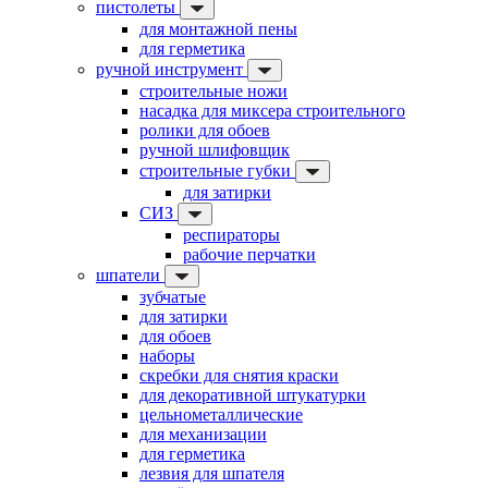
пистолеты
для монтажной пены
для герметика
ручной инструмент
строительные ножи
насадка для миксера строительного
ролики для обоев
ручной шлифовщик
строительные губки
для затирки
СИЗ
респираторы
рабочие перчатки
шпатели
зубчатые
для затирки
для обоев
наборы
скребки для снятия краски
для декоративной штукатурки
цельнометаллические
для механизации
для герметика
лезвия для шпателя