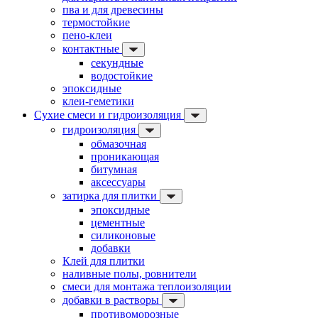
пва и для древесины
термостойкие
пено-клеи
контактные
секундные
водостойкие
эпоксидные
клеи-геметики
Сухие смеси и гидроизоляция
гидроизоляция
обмазочная
проникающая
битумная
аксессуары
затирка для плитки
эпоксидные
цементные
силиконовые
добавки
Клей для плитки
наливные полы, ровнители
смеси для монтажа теплоизоляции
добавки в растворы
противоморозные