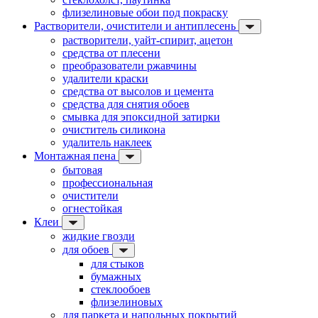
флизелиновые обои под покраску
Растворители, очистители и антиплесень
растворители, уайт-спирит, ацетон
средства от плесени
преобразователи ржавчины
удалители краски
средства от высолов и цемента
средства для снятия обоев
смывка для эпоксидной затирки
очиститель силикона
удалитель наклеек
Монтажная пена
бытовая
профессиональная
очистители
огнестойкая
Клеи
жидкие гвозди
для обоев
для стыков
бумажных
стеклообоев
флизелиновых
для паркета и напольных покрытий