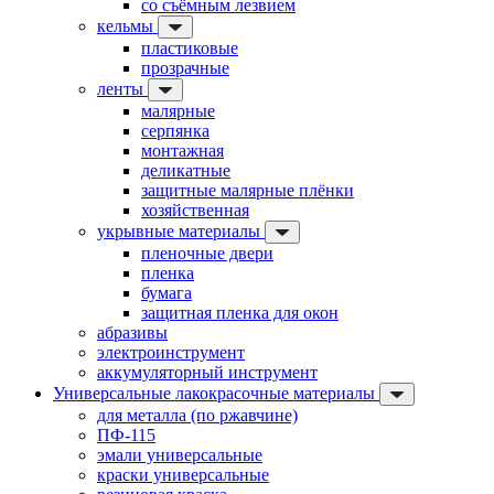
со съёмным лезвием
кельмы
пластиковые
прозрачные
ленты
малярные
серпянка
монтажная
деликатные
защитные малярные плёнки
хозяйственная
укрывные материалы
пленочные двери
пленка
бумага
защитная пленка для окон
абразивы
электроинструмент
аккумуляторный инструмент
Универсальные лакокрасочные материалы
для металла (по ржавчине)
ПФ-115
эмали универсальные
краски универсальные