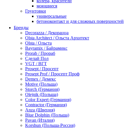
колера, красители
моющиеся
Грунтовки
универсальные
бетоноконтакт и для сложных поверхностей
для древесины
Бренды
по металлу
Decorazza / Декорацца
антикорозийные
Olsta Architect / Ольста Архитект
под декоративные штукатурки
Olsta / Ольста
для гипсокартона
Bayramix / Байрамикс
под штукатурку
Prorab / Прораб
Герметик
Сделай Пол
акриловые
VGT / ВГТ
силиконовые универсальные, нейтральные
Prosept / Просепт
силиконовые санитарные (антигрибковые)
Prosept Prof / Просепт Проф
шовные для срубов
Demex / Демекс
для кровли
Motive (Польша)
для каминов
Storch (Германия)
полиуретановые
Olejnik (Польша)
Декоративные штукатурки и краски
Color Expert (Германия)
краски для декора, патина
Contractor (Германия)
мокрый шелк
Anza (Швеция)
венецианские (эффект мрамора)
Blue Dolphin (Польша)
песок (эффект песчаных вихрей)
Pavan (Италия)
декоративная шпаклевка
Korshun (Польша-Россия)