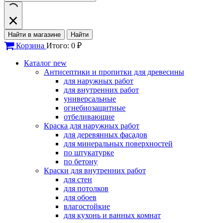
Найти в магазине
Найти
Корзина
Итого: 0 ₽
Каталог
new
Антисептики и пропитки для древесины
для наружных работ
для внутренних работ
универсальные
огнебиозащитные
отбеливающие
Краска для наружных работ
для деревянных фасадов
для минеральных поверхностей
по штукатурке
по бетону
Краски для внутренних работ
для стен
для потолков
для обоев
влагостойкие
для кухонь и ванных комнат