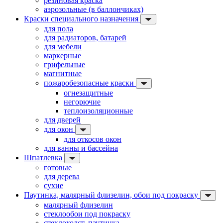
резиновая краска
аэрозольные (в баллончиках)
Краски специального назначения
для пола
для радиаторов, батарей
для мебели
маркерные
грифельные
магнитные
пожаробезопасные краски
огнезащитные
негорючие
теплоизоляционные
для дверей
для окон
для откосов окон
для ванны и бассейна
Шпатлевка
готовые
для дерева
сухие
Паутинка, малярный флизелин, обои под покраску
малярный флизелин
стеклообои под покраску
стеклохолст, паутинка