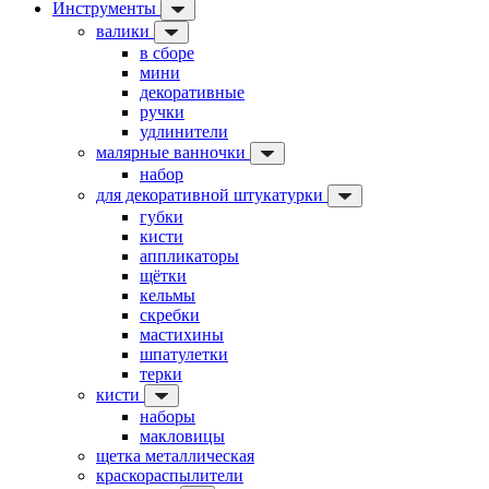
Инструменты
валики
в сборе
мини
декоративные
ручки
удлинители
малярные ванночки
набор
для декоративной штукатурки
губки
кисти
аппликаторы
щётки
кельмы
скребки
мастихины
шпатулетки
терки
кисти
наборы
макловицы
щетка металлическая
краскораспылители