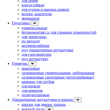
для обоев
влагостойкие
для кухонь и ванных комнат
колера, красители
моющиеся
Грунтовки
универсальные
бетоноконтакт и для сложных поверхностей
для древесины
по металлу
антикорозийные
под декоративные штукатурки
для гипсокартона
под штукатурку
Герметик
акриловые
силиконовые универсальные, нейтральные
силиконовые санитарные (антигрибковые)
шовные для срубов
для кровли
для каминов
полиуретановые
Декоративные штукатурки и краски
краски для декора, патина
мокрый шелк