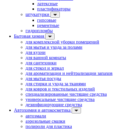
латексные
пластификаторы
штукатурки
гипсовые
цементные
гидропломбы
Бытовая химия
для комплексной уборки помещений
для мытья и ухода за полами
для кухни
для ванной комнаты
для сантехники
для стекол и зеркал
для ароматизации и нейтрализации запахов
для мытья посуды
для стирки и ухода за тканями
для ковров и текстильных изделий
специализированные чистящие средства
универсальные чистящие средства
дезинфицирующие средства
Автохимия и автокосметика
автоэмали
аэрозольные смазки
полироли для пластика