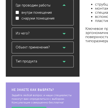
струбц
Где проводим работы
монтаж
растворители, уайт-спир
специа
внутри помещения
вспомо
средства от плесени
снаружи помещения
пласти
преобразователи ржавчи
удалители краски
Ключевое пр
эргономичн
Из чего?
средства от высолов и 
поверхность
средства для снятия обо
кафель, керамическая
типоразмеры
смывка для эпоксидной 
плитка
Объект применения?
очиститель силикона
обои под покраску
ванная, душевая
удалитель наклеек
кухонная зона
Тип продукта
общественное помещение
инструмент
гидроизоляция
потолок
затирка для плитки
пол, лестница
Клей для плитки
стены
наливные полы, ровните
терраса
НЕ ЗНАЕТЕ КАК ВЫБРАТЬ?
смеси для монтажа тепл
Задайте любой вопрос и наши специалисты
добавки в растворы
помогут вам определиться с выбором.
штукатурки
Консультация совершенно бесплатна!