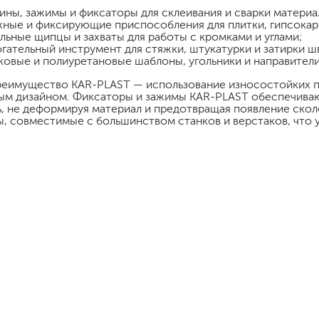
ины, зажимы и фиксаторы для склеивания и сварки материа
бытовая
ные и фиксирующие приспособления для плитки, гипсокар
ит, ацетон
профессиональная
льные щипцы и захваты для работы с кромками и углами;
гательный инструмент для стяжки, штукатурки и затирки ш
очистители
ковые и полиуретановые шаблоны, угольники и направители
ны
огнестойкая
еимущество KAR-PLAST — использование износостойких по
ым дизайном. Фиксаторы и зажимы KAR-PLAST обеспечива
цемента
, не деформируя материал и предотвращая появление скол
ев
, совместимые с большинством станков и верстаков, что
затирки
для комплексной уборки помещений
для мытья и ухода за полами
для кухни
ли
для ванной комнаты
оизоляции
для сантехники
для стекол и зеркал
для ароматизации и нейтрализации запа