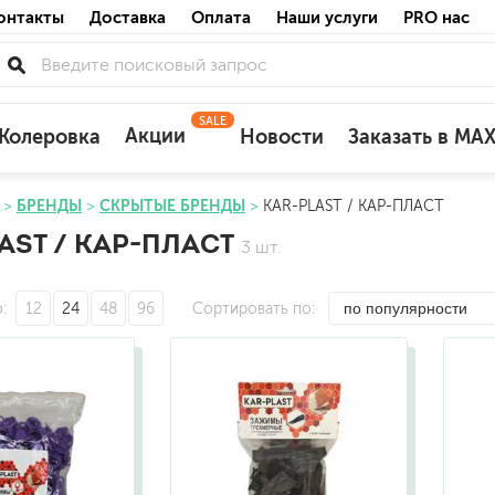
онтакты
Доставка
Оплата
Наши услуги
PRO нас
SALE
Акции
Колеровка
Новости
Заказать в MA
БРЕНДЫ
СКРЫТЫЕ БРЕНДЫ
KAR-PLAST / КАР-ПЛАСТ
для деревянных фасадов
AST / КАР-ПЛАСТ
3 шт.
для минеральных поверхностей
по штукатурке
по бетону
о
12
24
48
96
Сортировать по
акриловые
ожных поверхностей
силиконовые универсальные, нейтраль
силиконовые санитарные (антигрибковы