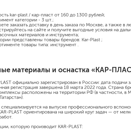
шпатели
кельмы
ость
kar-plast / кар-пласт
от 160 до 1300 рублей;
ленты
имент категории - 3 шт.;
ете заказать доставку в день заказа по Москве, а также в 
укрывные материалы
стрируйтесь на сайте и получите выгодные условия на дал
абразивы
асочных материалов и инструмента;
гории представлены товары брендов: Kar-Plast ;
электроинструмент
ртименте товары типа: инструмент .
аккумуляторный инструмент
готовые
ные материалы и оснастка «КАР-ПЛА
для дерева
сухие
LAST официально зарегистрирован в России: дата подачи за
нная регистрация завершена 18 марта 2022 года. Страна 
омплексы расположены на территории РФ (в частности, в М
Татарстан).
ки
 специализируется на выпуске профессионального вспомог
AR-PLAST ориентирована на широкий круг задач — от мел
работ.
ции, которую производит KAR-PLAST: