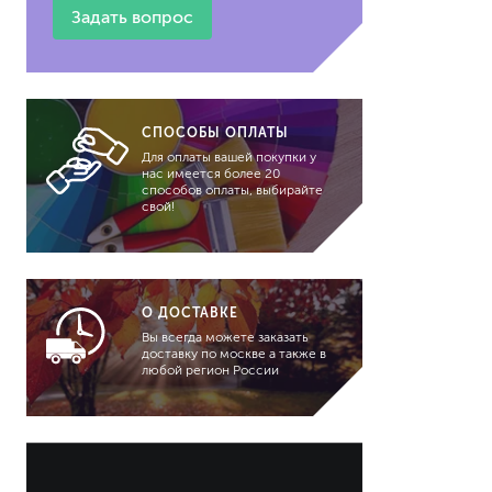
гидропломбы
Задать вопрос
СПОСОБЫ ОПЛАТЫ
Для оплаты вашей покупки у
нас имеется более 20
краски для штукатурки
способов оплаты, выбирайте
свой!
эмали для металла
грунтовки
пропитки для древесины
противогололедный реа
пены и клеи
О ДОСТАВКЕ
Вы всегда можете заказать
доставку по москве а также в
любой регион России