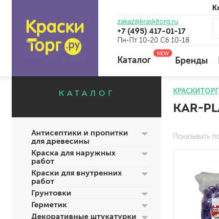
К
zakaz@kraskitorg.ru
+7 (495) 417-01-17
Пн-Пт 10-20 Сб 10-18
NEW
Каталог
Бренды
КРАСКИТОРГ
КАТАЛОГ
KAR-PL
для наружных работ
для внутренних работ
Антисептики и пропитки
универсальные
Показывать п
для древесины
огнебиозащитные
Краска для наружных
отбеливающие
работ
Краски для внутренних
работ
Грунтовки
универсальные
Герметик
бетоноконтакт и для сл
Декоративные штукатурки
для древесины