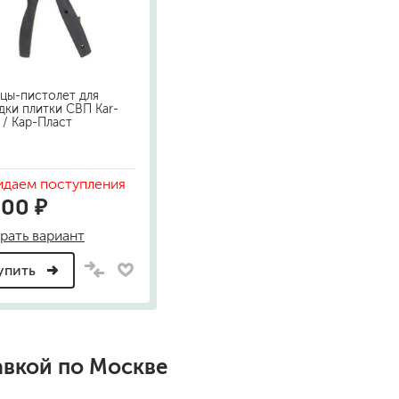
песок (эффект песчаных вихрей)
декоративная шпаклевка
травертин, карта мира, арт-бетон
кракелюрные лаки (эффект трещин)
цы-пистолет для
защитные составы, воски, лессировки
дки плитки СВП Kar-
t / Кар-Пласт
шуба
камешковая
короед
даем поступления
мраморная крошка
300 ₽
фактурные краски
рать вариант
упить
для металла (по ржавчине)
ПФ-115
эмали универсальные
краски универсальные
резиновая краска
авкой по Москве
аэрозольные (в баллончиках)