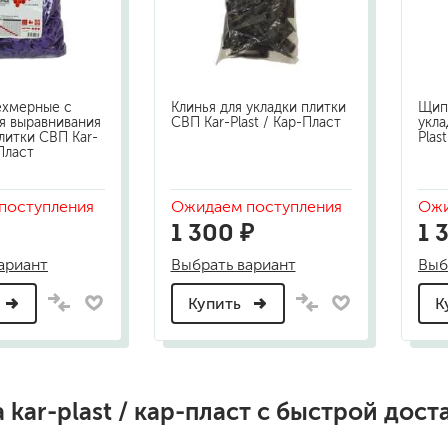
шовные для срубов
для кровли
турки
для каминов
полиуретановые
ехмерные с
Клинья для укладки плитки
Щип
я выравнивания
СВП Kar-Plast / Кар-Пласт
укла
литки СВП Kar-
Plas
-Пласт
поступления
Ожидаем поступления
Ожи
1 300 ₽
1 
ариант
Выбрать вариант
Выб
го пола
валики
Купить
К
малярные ванночки
для декоративной штукатурки
кисти
щетка металлическая
краскораспылители
а
kar-plast / кар-пласт
с быстрой дост
бот
пистолеты
жных работ
ручной инструмент