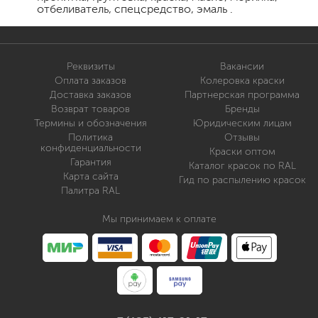
отбеливатель, спецсредство, эмаль .
Реквизиты
Вакансии
Оплата заказов
Колеровка краски
Доставка заказов
Партнерская программа
Возврат товаров
Бренды
Термины и обозначения
Юридическим лицам
Политика
Отзывы
конфиденциальности
Краски оптом
Гарантия
Каталог красок по RAL
Карта сайта
Гид по распылению красок
Палитра RAL
Мы принимаем к оплате