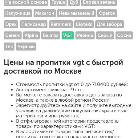
На водной основе
Груша
Дуб
Еловая зелень
Калужница
Махагон
Невымываемый
Орегон
Орех
Палисандр
Remmers
Bioteks
Для забора
Сенеж
Alpina
Belinka
VGT
Рябина
Серый
Сосна
Тик
Черный
Цены на
пропитки vgt
с быстрой
доставкой по Москве
Стоимость
пропитки vgt
от 0 до 710400 рублей;
Ассортимент фильтра - 9 шт.;
Вы можете заказать доставку в день заказа по
Москве, а также в любой регион России;
Зарегистрируйтесь на сайте и получите выгодные
условия на дальнейшие покупки лакокрасочных
материалов и инструмента;
В отфильтрованной категории представлены
товары по характеристикам : VGT;
В ассортименте товары типа: антисептик/
пропитка, грунтовка, краска, масло, морилка,