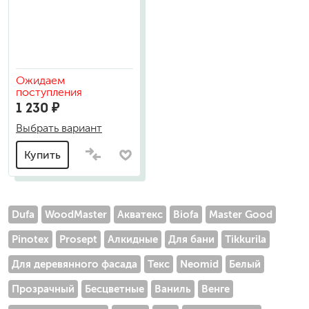
Ожидаем
поступления
1 230 ₽
Выбрать вариант
Купить
Dufa
WoodMaster
Акватекс
Biofa
Master Good
Pinotex
Prosept
Алкидные
Для бани
Tikkurila
Для деревянного фасада
Текс
Neomid
Белый
Прозрачный
Бесцветные
Ваниль
Венге