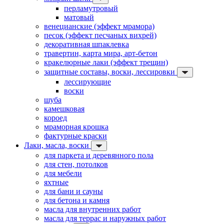
перламутровый
матовый
венецианские (эффект мрамора)
песок (эффект песчаных вихрей)
декоративная шпаклевка
травертин, карта мира, арт-бетон
кракелюрные лаки (эффект трещин)
защитные составы, воски, лессировки
лессирующие
воски
шуба
камешковая
короед
мраморная крошка
фактурные краски
Лаки, масла, воски
для паркета и деревянного пола
для стен, потолков
для мебели
яхтные
для бани и сауны
для бетона и камня
масла для внутренних работ
масла для террас и наружных работ