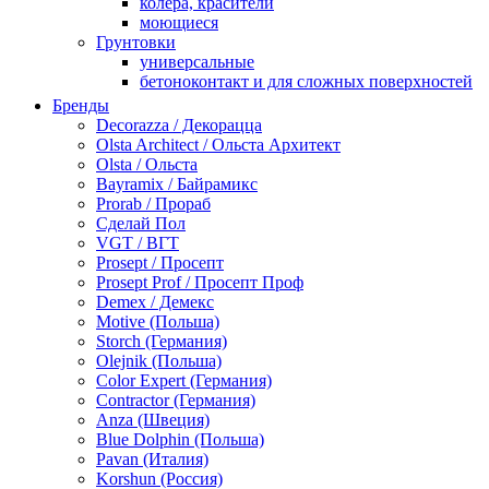
колера, красители
моющиеся
Грунтовки
универсальные
бетоноконтакт и для сложных поверхностей
для древесины
Бренды
по металлу
Decorazza / Декорацца
антикорозийные
Olsta Architect / Ольста Архитект
под декоративные штукатурки
Olsta / Ольста
для гипсокартона
Bayramix / Байрамикс
под штукатурку
Prorab / Прораб
Герметик
Сделай Пол
акриловые
VGT / ВГТ
силиконовые универсальные, нейтральные
Prosept / Просепт
силиконовые санитарные (антигрибковые)
Prosept Prof / Просепт Проф
шовные для срубов
Demex / Демекс
для кровли
Motive (Польша)
для каминов
Storch (Германия)
полиуретановые
Olejnik (Польша)
Декоративные штукатурки и краски
Color Expert (Германия)
краски для декора, патина
Contractor (Германия)
мокрый шелк
Anza (Швеция)
венецианские (эффект мрамора)
Blue Dolphin (Польша)
песок (эффект песчаных вихрей)
Pavan (Италия)
декоративная шпаклевка
Korshun (Россия)