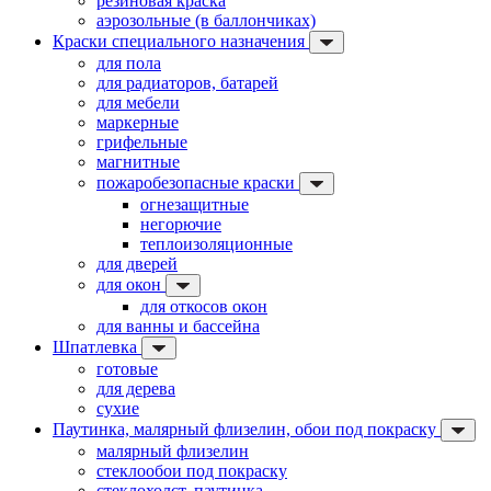
резиновая краска
аэрозольные (в баллончиках)
Краски специального назначения
для пола
для радиаторов, батарей
для мебели
маркерные
грифельные
магнитные
пожаробезопасные краски
огнезащитные
негорючие
теплоизоляционные
для дверей
для окон
для откосов окон
для ванны и бассейна
Шпатлевка
готовые
для дерева
сухие
Паутинка, малярный флизелин, обои под покраску
малярный флизелин
стеклообои под покраску
стеклохолст, паутинка