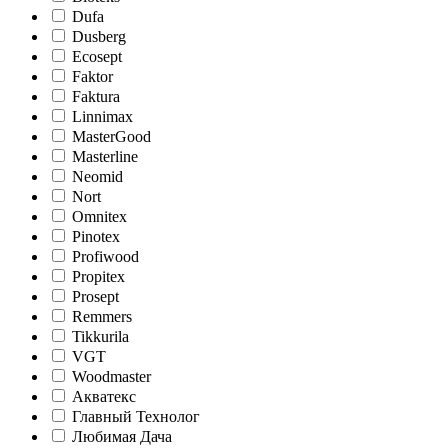
Dufa
Dusberg
Ecosept
Faktor
Faktura
Linnimax
MasterGood
Masterline
Neomid
Nort
Omnitex
Pinotex
Profiwood
Propitex
Prosept
Remmers
Tikkurila
VGT
Woodmaster
Акватекс
Главный Технолог
Любимая Дача