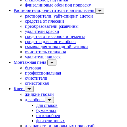
флизелиновые обои под покраску
Растворители, очистители и антиплесень
растворители, уайт-спирит, ацетон
средства от плесени
преобразователи ржавчины
удалители краски
средства от высолов и цемента
средства для снятия обоев
смывка для эпоксидной затирки
очиститель силикона
удалитель наклеек
Монтажная пена
бытовая
профессиональная
очистители
огнестойкая
Клеи
жидкие гвозди
для обоев
для стыков
бумажных
стеклообоев
флизелиновых
для паркета и напольных покрытий