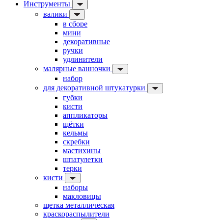
Инструменты
валики
в сборе
мини
декоративные
ручки
удлинители
малярные ванночки
набор
для декоративной штукатурки
губки
кисти
аппликаторы
щётки
кельмы
скребки
мастихины
шпатулетки
терки
кисти
наборы
макловицы
щетка металлическая
краскораспылители