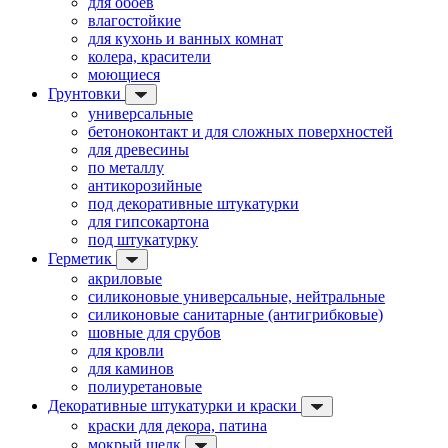
для обоев
влагостойкие
для кухонь и ванных комнат
колера, красители
моющиеся
Грунтовки
универсальные
бетоноконтакт и для сложных поверхностей
для древесины
по металлу
антикорозийные
под декоративные штукатурки
для гипсокартона
под штукатурку
Герметик
акриловые
силиконовые универсальные, нейтральные
силиконовые санитарные (антигрибковые)
шовные для срубов
для кровли
для каминов
полиуретановые
Декоративные штукатурки и краски
краски для декора, патина
мокрый шелк