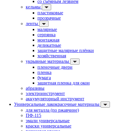
со съёмным лезвием
кельмы
пластиковые
прозрачные
ленты
малярные
серпянка
монтажная
деликатные
защитные малярные плёнки
хозяйственная
укрывные материалы
пленочные двери
пленка
бумага
защитная пленка для окон
абразивы
электроинструмент
аккумуляторный инструмент
Универсальные лакокрасочные материалы
для металла (по ржавчине)
ПФ-115
эмали универсальные
краски универсальные