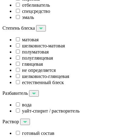
отбеливатель
спецсредство
эмаль
Степень блеска
матовая
шелковисто-матовая
полуматовая
полуглянцевая
глянцевая
не определяется
шелковисто-глянцевая
естественный блеск
Разбавитель
вода
уайт-спирит / растворитель
Раствор
готовый состав