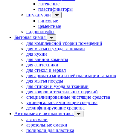
латексные
пластификаторы
штукатурки
гипсовые
цементные
гидропломбы
Бытовая химия
для комплексной уборки помещений
для мытья и ухода за полами
для кухни
для ванной комнаты
для сантехники
для стекол и зеркал
для ароматизации и нейтрализации запахов
для мытья посуды
для стирки и ухода за тканями
для ковров и текстильных изделий
специализированные чистящие средства
универсальные чистящие средства
дезинфицирующие средства
Автохимия и автокосметика
автоэмали
аэрозольные смазки
полироли для пластика