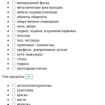
минеральный фасад
металлические конструкции
мебель садовая (уличная)
объекты общепита
общественное помещение
окна, двери
подвал, лоджия, подземная парковка
потолок
пол, лестница
прачечные / химчистки
профили, декоративные детали
пути эвакуации
стены
терраса
тротуарная плитка
Тип продукта
антисептик/пропитка
грунтовка
краска
масло
морилка