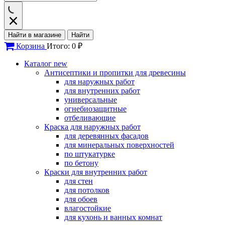
Найти в магазине
Найти
Корзина
Итого: 0 ₽
Каталог
new
Антисептики и пропитки для древесины
для наружных работ
для внутренних работ
универсальные
огнебиозащитные
отбеливающие
Краска для наружных работ
для деревянных фасадов
для минеральных поверхностей
по штукатурке
по бетону
Краски для внутренних работ
для стен
для потолков
для обоев
влагостойкие
для кухонь и ванных комнат