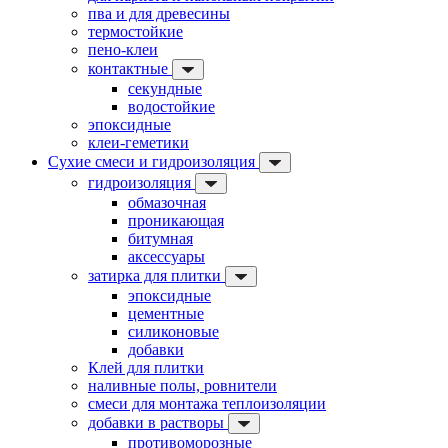
пва и для древесины
термостойкие
пено-клеи
контактные
секундные
водостойкие
эпоксидные
клеи-геметики
Сухие смеси и гидроизоляция
гидроизоляция
обмазочная
проникающая
битумная
аксессуары
затирка для плитки
эпоксидные
цементные
силиконовые
добавки
Клей для плитки
наливные полы, ровнители
смеси для монтажа теплоизоляции
добавки в растворы
противоморозные