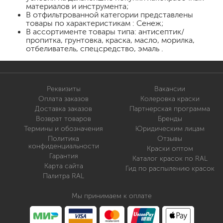
материалов и инструмента;
В отфильтрованной категории представлены
товары по характеристикам : Сенеж;
В ассортименте товары типа: антисептик/
пропитка, грунтовка, краска, масло, морилка,
отбеливатель, спецсредство, эмаль .
Реквизиты
Вакансии
Оплата заказов
Колеровка краски
Доставка заказов
Партнерская программа
Возврат товаров
Бренды
Термины и обозначения
Юридическим лицам
Политика
Отзывы
конфиденциальности
Краски оптом
Гарантия
Каталог красок по RAL
Карта сайта
Гид по распылению красок
Палитра RAL
Мы принимаем к оплате