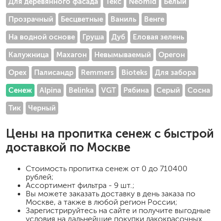
Для деревянного фасада
Текс
Neomid
Белый
Прозрачный
Бесцветные
Ваниль
Венге
На водной основе
Груша
Дуб
Еловая зелень
Калужница
Махагон
Невымываемый
Орегон
Орех
Палисандр
Remmers
Bioteks
Для забора
Сенеж
Alpina
Belinka
VGT
Рябина
Серый
Сосна
Тик
Черный
Цены на
пропитка сенеж
с быстрой
доставкой по Москве
Стоимость
пропитка сенеж
от 0 до 710400
рублей;
Ассортимент фильтра - 9 шт.;
Вы можете заказать доставку в день заказа по
Москве, а также в любой регион России;
Зарегистрируйтесь на сайте и получите выгодные
условия на дальнейшие покупки лакокрасочных