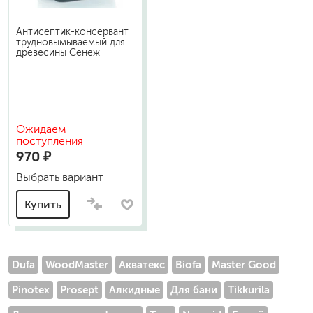
Антисептик-консервант
трудновымываемый для
древесины Сенеж
Ожидаем
поступления
970 ₽
Выбрать вариант
Купить
Dufa
WoodMaster
Акватекс
Biofa
Master Good
Pinotex
Prosept
Алкидные
Для бани
Tikkurila