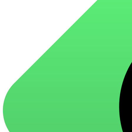
для стекол и зеркал
для ароматизации и нейтрализации запахов
для мытья посуды
для стирки и ухода за тканями
для ковров и текстильных изделий
специализированные чистящие средства
универсальные чистящие средства
дезинфицирующие средства
Автохимия и автокосметика
автоэмали
аэрозольные смазки
полироли для пластика
очистители салона
очистители двигателя
очистители тормозов
Материалы для зимних работ
краски для штукатурки
эмали для металла
грунтовки
пропитки для древесины
противогололедный реагент
пены и клеи
Новинки