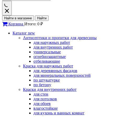
Найти в магазине
Найти
Корзина
Итого: 0 ₽
Каталог
new
Антисептики и пропитки для древесины
для наружных работ
для внутренних работ
универсальные
огнебиозащитные
отбеливающие
Краска для наружных работ
для деревянных фасадов
для минеральных поверхностей
по штукатурке
по бетону
Краски для внутренних работ
для стен
для потолков
для обоев
влагостойкие
для кухонь и ванных комнат