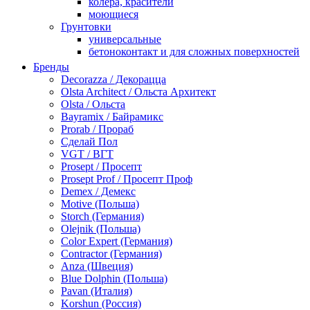
колера, красители
моющиеся
Грунтовки
универсальные
бетоноконтакт и для сложных поверхностей
для древесины
Бренды
по металлу
Decorazza / Декорацца
антикорозийные
Olsta Architect / Ольста Архитект
под декоративные штукатурки
Olsta / Ольста
для гипсокартона
Bayramix / Байрамикс
под штукатурку
Prorab / Прораб
Герметик
Сделай Пол
акриловые
VGT / ВГТ
силиконовые универсальные, нейтральные
Prosept / Просепт
силиконовые санитарные (антигрибковые)
Prosept Prof / Просепт Проф
шовные для срубов
Demex / Демекс
для кровли
Motive (Польша)
для каминов
Storch (Германия)
полиуретановые
Olejnik (Польша)
Декоративные штукатурки и краски
Color Expert (Германия)
краски для декора, патина
Contractor (Германия)
мокрый шелк
Anza (Швеция)
венецианские (эффект мрамора)
Blue Dolphin (Польша)
песок (эффект песчаных вихрей)
Pavan (Италия)
декоративная шпаклевка
Korshun (Россия)