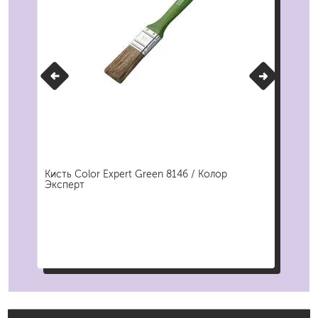
ове
Кисть Color Expert Green 8146 / Колор
Кис
ая
Эксперт
Кол