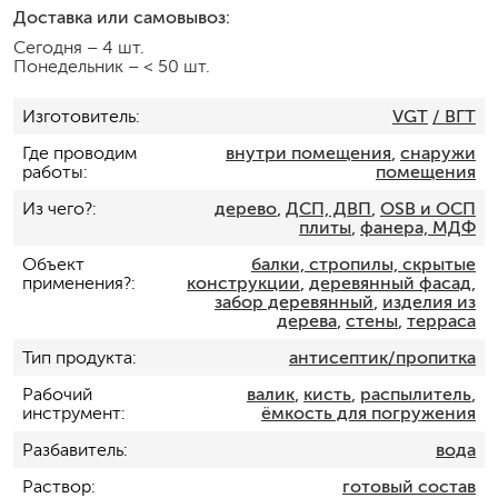
Доставка или самовывоз:
Сегодня
–
4 шт.
Понедельник
–
< 50 шт.
Изготовитель
VGT
/ ВГТ
Где проводим
внутри помещения
,
снаружи
работы
помещения
Из чего?
дерево
,
ДСП, ДВП
,
OSB и ОСП
плиты
,
фанера, МДФ
Объект
балки, стропилы, скрытые
применения?
конструкции
,
деревянный фасад
,
забор деревянный
,
изделия из
дерева
,
стены
,
терраса
Тип продукта
антисептик/пропитка
Рабочий
валик
,
кисть
,
распылитель
,
инструмент
ёмкость для погружения
Разбавитель
вода
Раствор
готовый состав