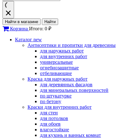
Найти в магазине
Найти
Корзина
Итого: 0 ₽
Каталог
new
Антисептики и пропитки для древесины
для наружных работ
для внутренних работ
универсальные
огнебиозащитные
отбеливающие
Краска для наружных работ
для деревянных фасадов
для минеральных поверхностей
по штукатурке
по бетону
Краски для внутренних работ
для стен
для потолков
для обоев
влагостойкие
для кухонь и ванных комнат