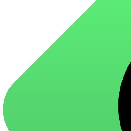
для стекол и зеркал
для ароматизации и нейтрализации запахов
для мытья посуды
для стирки и ухода за тканями
для ковров и текстильных изделий
специализированные чистящие средства
универсальные чистящие средства
дезинфицирующие средства
Автохимия и автокосметика
автоэмали
аэрозольные смазки
полироли для пластика
очистители салона
очистители двигателя
очистители тормозов
Материалы для зимних работ
краски для штукатурки
эмали для металла
грунтовки
пропитки для древесины
противогололедный реагент
пены и клеи
Новинки