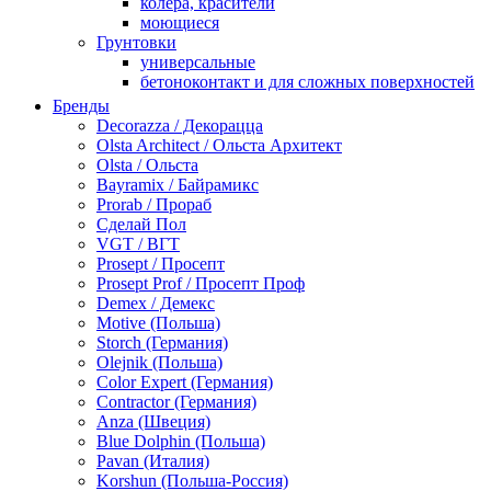
колера, красители
моющиеся
Грунтовки
универсальные
бетоноконтакт и для сложных поверхностей
для древесины
Бренды
по металлу
Decorazza / Декорацца
антикорозийные
Olsta Architect / Ольста Архитект
под декоративные штукатурки
Olsta / Ольста
для гипсокартона
Bayramix / Байрамикс
под штукатурку
Prorab / Прораб
Герметик
Сделай Пол
акриловые
VGT / ВГТ
силиконовые универсальные, нейтральные
Prosept / Просепт
силиконовые санитарные (антигрибковые)
Prosept Prof / Просепт Проф
шовные для срубов
Demex / Демекс
для кровли
Motive (Польша)
для каминов
Storch (Германия)
полиуретановые
Olejnik (Польша)
Декоративные штукатурки и краски
Color Expert (Германия)
краски для декора, патина
Contractor (Германия)
мокрый шелк
Anza (Швеция)
венецианские (эффект мрамора)
Blue Dolphin (Польша)
песок (эффект песчаных вихрей)
Pavan (Италия)
декоративная шпаклевка
Korshun (Польша-Россия)