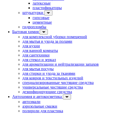
латексные
пластификаторы
штукатурки
гипсовые
цементные
гидропломбы
Бытовая химия
для комплексной уборки помещений
для мытья и ухода за полами
для кухни
для ванной комнаты
для сантехники
для стекол и зеркал
для ароматизации и нейтрализации запахов
для мытья посуды
для стирки и ухода за тканями
для ковров и текстильных изделий
специализированные чистящие средства
универсальные чистящие средства
дезинфицирующие средства
Автохимия и автокосметика
автоэмали
аэрозольные смазки
полироли для пластика