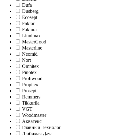
Dufa
Dusberg
Ecosept
Faktor
Faktura
Linnimax
MasterGood
Masterline
Neomid
Nort
Omnitex
Pinotex
Profiwood
Propitex
Prosept
Remmers
Tikkurila
VGT
Woodmaster
Акватекс
Главный Технолог
Любимая Дача