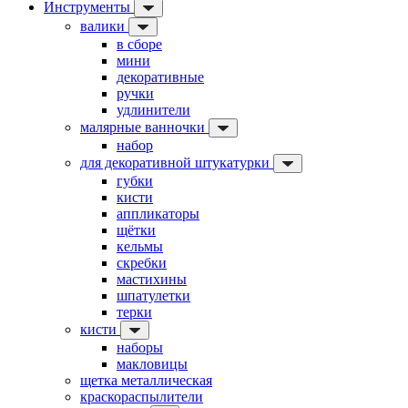
Инструменты
валики
в сборе
мини
декоративные
ручки
удлинители
малярные ванночки
набор
для декоративной штукатурки
губки
кисти
аппликаторы
щётки
кельмы
скребки
мастихины
шпатулетки
терки
кисти
наборы
макловицы
щетка металлическая
краскораспылители