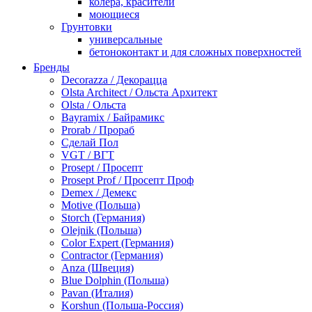
колера, красители
моющиеся
Грунтовки
универсальные
бетоноконтакт и для сложных поверхностей
для древесины
Бренды
по металлу
Decorazza / Декорацца
антикорозийные
Olsta Architect / Ольста Архитект
под декоративные штукатурки
Olsta / Ольста
для гипсокартона
Bayramix / Байрамикс
под штукатурку
Prorab / Прораб
Герметик
Сделай Пол
акриловые
VGT / ВГТ
силиконовые универсальные, нейтральные
Prosept / Просепт
силиконовые санитарные (антигрибковые)
Prosept Prof / Просепт Проф
шовные для срубов
Demex / Демекс
для кровли
Motive (Польша)
для каминов
Storch (Германия)
полиуретановые
Olejnik (Польша)
Декоративные штукатурки и краски
Color Expert (Германия)
краски для декора, патина
Contractor (Германия)
мокрый шелк
Anza (Швеция)
венецианские (эффект мрамора)
Blue Dolphin (Польша)
песок (эффект песчаных вихрей)
Pavan (Италия)
декоративная шпаклевка
Korshun (Польша-Россия)