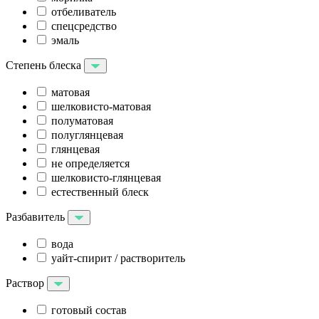
отбеливатель
спецсредство
эмаль
Степень блеска
матовая
шелковисто-матовая
полуматовая
полуглянцевая
глянцевая
не определяется
шелковисто-глянцевая
естественный блеск
Разбавитель
вода
уайт-спирит / растворитель
Раствор
готовый состав