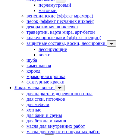
перламутровый
матовый
венецианские (эффект мрамора)
песок (эффект песчаных вихрей)
декоративная шпаклевка
травертин, карта мира, арт-бетон
кракелюрные лаки (эффект трещин)
защитные составы, воски, лессировки
лессирующие
воски
шуба
камешковая
короед
мраморная крошка
фактурные краски
Лаки, масла, воски
для паркета и деревянного пола
для стен, потолков
для мебели
яхтные
для бани и сауны
для бетона и камня
масла для внутренних работ
масла для террас и наружных работ