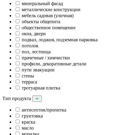
минеральный фасад
металлические конструкции
мебель садовая (уличная)
объекты общепита
общественное помещение
окна, двери
подвал, лоджия, подземная парковка
потолок
пол, лестница
прачечные / химчистки
профили, декоративные детали
пути эвакуации
стены
терраса
тротуарная плитка
Тип продукта
антисептик/пропитка
грунтовка
краска
масло
морилка