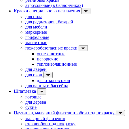
резиновая краска
аэрозольные (в баллончиках)
Краски специального назначения
для пола
для радиаторов, батарей
для мебели
маркерные
грифельные
магнитные
пожаробезопасные краски
огнезащитные
негорючие
теплоизоляционные
для дверей
для окон
для откосов окон
для ванны и бассейна
Шпатлевка
готовые
для дерева
сухие
Паутинка, малярный флизелин, обои под покраску
малярный флизелин
стеклообои под покраску
стеклохолст, паутинка