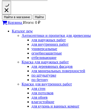
Найти в магазине
Найти
Корзина
Итого: 0 ₽
Каталог
new
Антисептики и пропитки для древесины
для наружных работ
для внутренних работ
универсальные
огнебиозащитные
отбеливающие
Краска для наружных работ
для деревянных фасадов
для минеральных поверхностей
по штукатурке
по бетону
Краски для внутренних работ
для стен
для потолков
для обоев
влагостойкие
для кухонь и ванных комнат