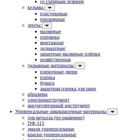
со съёмным лезвием
кельмы
пластиковые
прозрачные
ленты
малярные
серпянка
монтажная
деликатные
защитные малярные плёнки
хозяйственная
укрывные материалы
пленочные двери
пленка
бумага
защитная пленка для окон
абразивы
электроинструмент
аккумуляторный инструмент
Универсальные лакокрасочные материалы
для металла (по ржавчине)
ПФ-115
эмали универсальные
краски универсальные