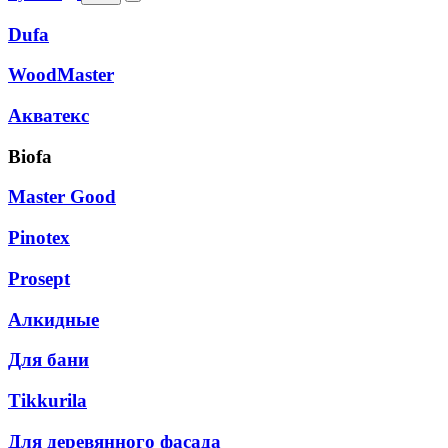
Dufa
WoodMaster
Акватекс
Biofa
Master Good
Pinotex
Prosept
Алкидные
Для бани
Tikkurila
Для деревянного фасада