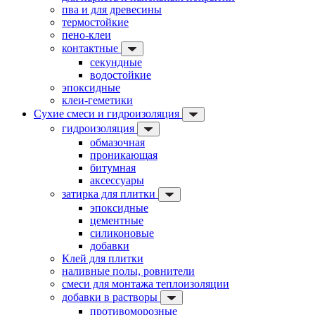
пва и для древесины
термостойкие
пено-клеи
контактные
секундные
водостойкие
эпоксидные
клеи-геметики
Сухие смеси и гидроизоляция
гидроизоляция
обмазочная
проникающая
битумная
аксессуары
затирка для плитки
эпоксидные
цементные
силиконовые
добавки
Клей для плитки
наливные полы, ровнители
смеси для монтажа теплоизоляции
добавки в растворы
противоморозные