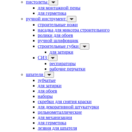
пистолеты
для монтажной пены
для герметика
ручной инструмент
строительные ножи
насадка для миксера строительного
ролики для обоев
ручной шлифовщик
строительные губки
для затирки
СИЗ
респираторы
рабочие перчатки
шпатели
зубчатые
для затирки
для обоев
наборы
скребки для снятия краски
для декоративной штукатурки
цельнометаллические
для механизации
для герметика
лезвия для шпателя