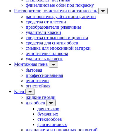
флизелиновые обои под покраску
Растворители, очистители и антиплесень
растворители, уайт-спирит, ацетон
средства от плесени
преобразователи ржавчины
удалители краски
средства от высолов и цемента
средства для снятия обоев
смывка для эпоксидной затирки
очиститель силикона
удалитель наклеек
Монтажная пена
бытовая
профессиональная
очистители
огнестойкая
Клеи
жидкие гвозди
для обоев
для стыков
бумажных
стеклообоев
флизелиновых
для паркета и напольных покрытий