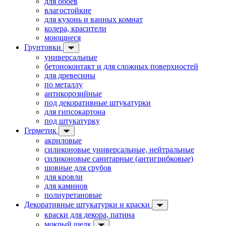
для обоев
влагостойкие
для кухонь и ванных комнат
колера, красители
моющиеся
Грунтовки
универсальные
бетоноконтакт и для сложных поверхностей
для древесины
по металлу
антикорозийные
под декоративные штукатурки
для гипсокартона
под штукатурку
Герметик
акриловые
силиконовые универсальные, нейтральные
силиконовые санитарные (антигрибковые)
шовные для срубов
для кровли
для каминов
полиуретановые
Декоративные штукатурки и краски
краски для декора, патина
мокрый шелк