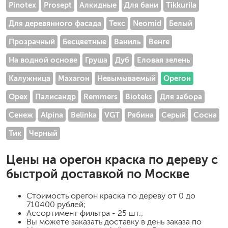
Pinotex
Prosept
Алкидные
Для бани
Tikkurila
Для деревянного фасада
Текс
Neomid
Белый
Прозрачный
Бесцветные
Ваниль
Венге
На водной основе
Груша
Дуб
Еловая зелень
Калужница
Махагон
Невымываемый
Орегон
Орех
Палисандр
Remmers
Bioteks
Для забора
Сенеж
Alpina
Belinka
VGT
Рябина
Серый
Сосна
Тик
Черный
Цены на
орегон краска по дереву
с
быстрой доставкой по Москве
Стоимость
орегон краска по дереву
от 0 до
710400 рублей;
Ассортимент фильтра - 25 шт.;
Вы можете заказать доставку в день заказа по