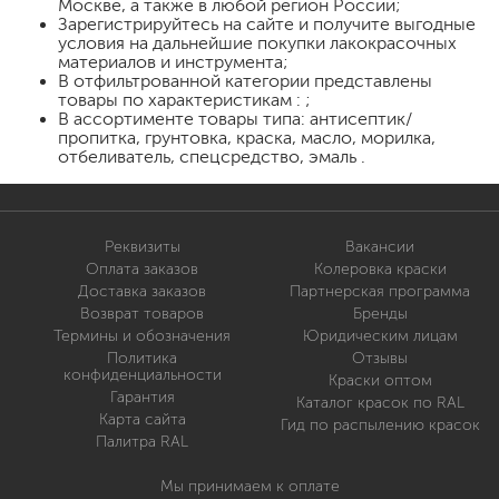
Москве, а также в любой регион России;
Зарегистрируйтесь на сайте и получите выгодные
условия на дальнейшие покупки лакокрасочных
материалов и инструмента;
В отфильтрованной категории представлены
товары по характеристикам : ;
В ассортименте товары типа: антисептик/
пропитка, грунтовка, краска, масло, морилка,
отбеливатель, спецсредство, эмаль .
Реквизиты
Вакансии
Оплата заказов
Колеровка краски
Доставка заказов
Партнерская программа
Возврат товаров
Бренды
Термины и обозначения
Юридическим лицам
Политика
Отзывы
конфиденциальности
Краски оптом
Гарантия
Каталог красок по RAL
Карта сайта
Гид по распылению красок
Палитра RAL
Мы принимаем к оплате