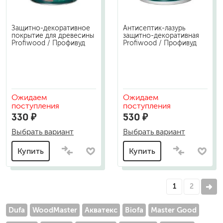
Защитно-декоративное
Антисептик-лазурь
покрытие для древесины
защитно-декоративная
Profiwood / Профивуд
Profiwood / Профивуд
Ожидаем
Ожидаем
поступления
поступления
330 ₽
530 ₽
Выбрать вариант
Выбрать вариант
Купить
Купить
1
2
Dufa
WoodMaster
Акватекс
Biofa
Master Good