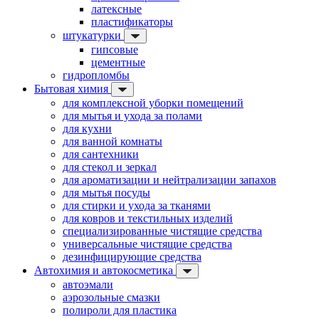
латексные
пластификаторы
штукатурки
гипсовые
цементные
гидропломбы
Бытовая химия
для комплексной уборки помещений
для мытья и ухода за полами
для кухни
для ванной комнаты
для сантехники
для стекол и зеркал
для ароматизации и нейтрализации запахов
для мытья посуды
для стирки и ухода за тканями
для ковров и текстильных изделий
специализированные чистящие средства
универсальные чистящие средства
дезинфицирующие средства
Автохимия и автокосметика
автоэмали
аэрозольные смазки
полироли для пластика