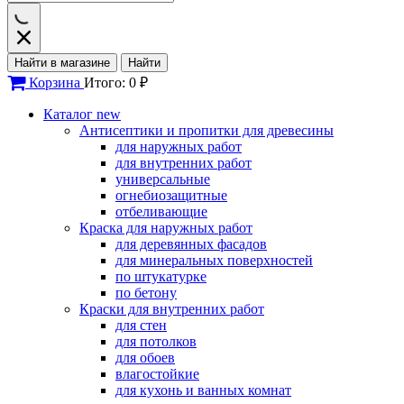
Найти в магазине
Найти
Корзина
Итого: 0 ₽
Каталог
new
Антисептики и пропитки для древесины
для наружных работ
для внутренних работ
универсальные
огнебиозащитные
отбеливающие
Краска для наружных работ
для деревянных фасадов
для минеральных поверхностей
по штукатурке
по бетону
Краски для внутренних работ
для стен
для потолков
для обоев
влагостойкие
для кухонь и ванных комнат