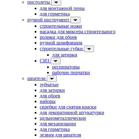
пистолеты
для монтажной пены
для герметика
ручной инструмент
строительные ножи
насадка для миксера строительного
ролики для обоев
ручной шлифовщик
строительные губки
для затирки
СИЗ
респираторы
рабочие перчатки
шпатели
зубчатые
для затирки
для обоев
наборы
скребки для снятия краски
для декоративной штукатурки
цельнометаллические
для механизации
для герметика
лезвия для шпателя