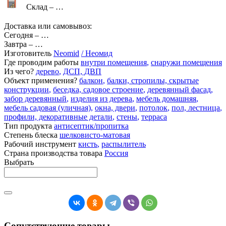
Склад –
…
Доставка или самовывоз:
Сегодня
–
…
Завтра
–
…
Изготовитель
Neomid
/ Неомид
Где проводим работы
внутри помещения
,
снаружи помещения
Из чего?
дерево
,
ДСП, ДВП
Объект применения?
балкон
,
балки, стропилы, скрытые
конструкции
,
беседка, садовое строение
,
деревянный фасад
,
забор деревянный
,
изделия из дерева
,
мебель домашняя
,
мебель садовая (уличная)
,
окна, двери
,
потолок
,
пол, лестница
,
профили, декоративные детали
,
стены
,
терраса
Тип продукта
антисептик/пропитка
Степень блеска
шелковисто-матовая
Рабочий инструмент
кисть
,
распылитель
Страна производства товара
Россия
Выбрать
Сопутствующие товары