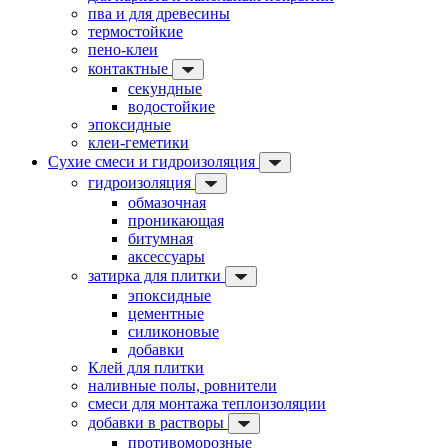
пва и для древесины
термостойкие
пено-клеи
контактные
секундные
водостойкие
эпоксидные
клеи-геметики
Сухие смеси и гидроизоляция
гидроизоляция
обмазочная
проникающая
битумная
аксессуары
затирка для плитки
эпоксидные
цементные
силиконовые
добавки
Клей для плитки
наливные полы, ровнители
смеси для монтажа теплоизоляции
добавки в растворы
противоморозные