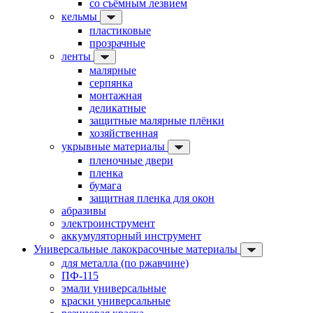
со съёмным лезвием
кельмы
пластиковые
прозрачные
ленты
малярные
серпянка
монтажная
деликатные
защитные малярные плёнки
хозяйственная
укрывные материалы
пленочные двери
пленка
бумага
защитная пленка для окон
абразивы
электроинструмент
аккумуляторный инструмент
Универсальные лакокрасочные материалы
для металла (по ржавчине)
ПФ-115
эмали универсальные
краски универсальные