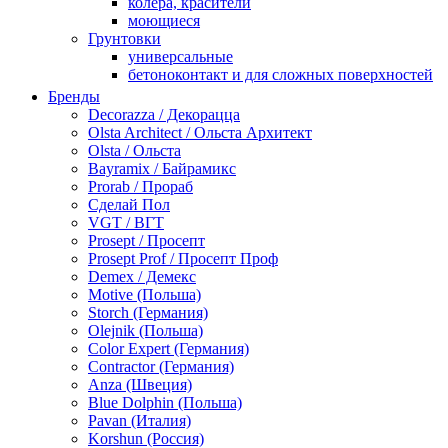
колера, красители
моющиеся
Грунтовки
универсальные
бетоноконтакт и для сложных поверхностей
для древесины
Бренды
по металлу
Decorazza / Декорацца
антикорозийные
Olsta Architect / Ольста Архитект
под декоративные штукатурки
Olsta / Ольста
для гипсокартона
Bayramix / Байрамикс
под штукатурку
Prorab / Прораб
Герметик
Сделай Пол
акриловые
VGT / ВГТ
силиконовые универсальные, нейтральные
Prosept / Просепт
силиконовые санитарные (антигрибковые)
Prosept Prof / Просепт Проф
шовные для срубов
Demex / Демекс
для кровли
Motive (Польша)
для каминов
Storch (Германия)
полиуретановые
Olejnik (Польша)
Декоративные штукатурки и краски
Color Expert (Германия)
краски для декора, патина
Contractor (Германия)
мокрый шелк
Anza (Швеция)
венецианские (эффект мрамора)
Blue Dolphin (Польша)
песок (эффект песчаных вихрей)
Pavan (Италия)
декоративная шпаклевка
Korshun (Россия)