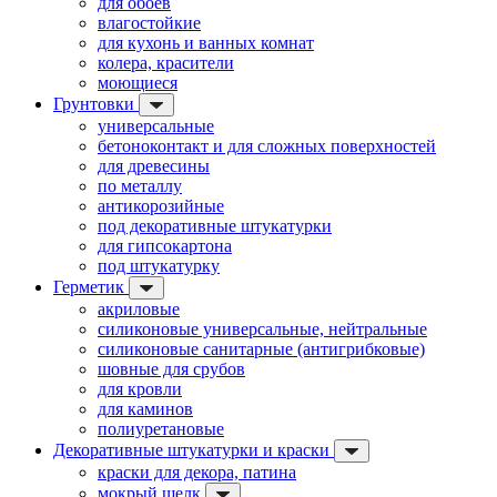
для обоев
влагостойкие
для кухонь и ванных комнат
колера, красители
моющиеся
Грунтовки
универсальные
бетоноконтакт и для сложных поверхностей
для древесины
по металлу
антикорозийные
под декоративные штукатурки
для гипсокартона
под штукатурку
Герметик
акриловые
силиконовые универсальные, нейтральные
силиконовые санитарные (антигрибковые)
шовные для срубов
для кровли
для каминов
полиуретановые
Декоративные штукатурки и краски
краски для декора, патина
мокрый шелк