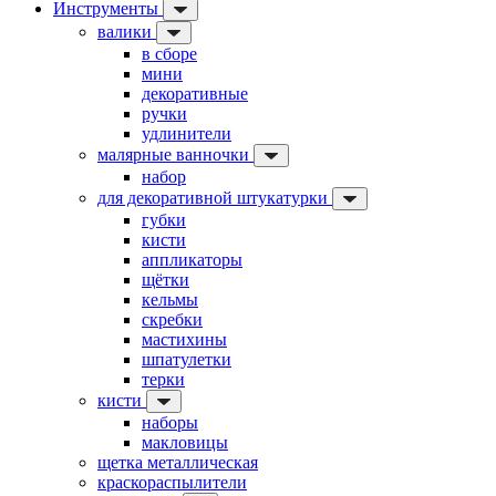
Инструменты
валики
в сборе
мини
декоративные
ручки
удлинители
малярные ванночки
набор
для декоративной штукатурки
губки
кисти
аппликаторы
щётки
кельмы
скребки
мастихины
шпатулетки
терки
кисти
наборы
макловицы
щетка металлическая
краскораспылители