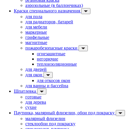
резиновая краска
аэрозольные (в баллончиках)
Краски специального назначения
для пола
для радиаторов, батарей
для мебели
маркерные
грифельные
магнитные
пожаробезопасные краски
огнезащитные
негорючие
теплоизоляционные
для дверей
для окон
для откосов окон
для ванны и бассейна
Шпатлевка
готовые
для дерева
сухие
Паутинка, малярный флизелин, обои под покраску
малярный флизелин
стеклообои под покраску
стеклохолст, паутинка