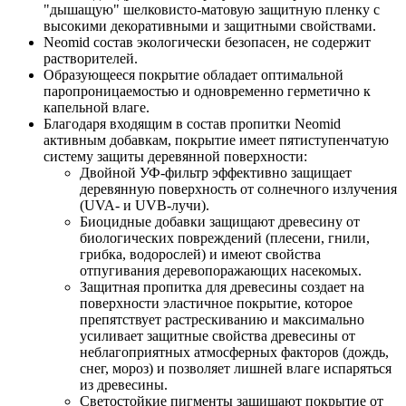
"дышащую" шелковисто-матовую защитную пленку с
высокими декоративными и защитными свойствами.
Neomid состав экологически безопасен, не содержит
растворителей.
Образующееся покрытие обладает оптимальной
паропроницаемостью и одновременно герметично к
капельной влаге.
Благодаря входящим в состав пропитки Neomid
активным добавкам, покрытие имеет пятиступенчатую
систему защиты деревянной поверхности:
Двойной УФ-фильтр эффективно защищает
деревянную поверхность от солнечного излучения
(UVA- и UVB-лучи).
Биоцидные добавки защищают древесину от
биологических повреждений (плесени, гнили,
грибка, водорослей) и имеют свойства
отпугивания деревопоражающих насекомых.
Защитная пропитка для древесины создает на
поверхности эластичное покрытие, которое
препятствует растрескиванию и максимально
усиливает защитные свойства древесины от
неблагоприятных атмосферных факторов (дождь,
снег, мороз) и позволяет лишней влаге испаряться
из древесины.
Светостойкие пигменты защищают покрытие от