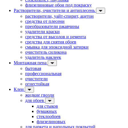
флизелиновые обои под покраску
Растворители, очистители и антиплесень
растворители, уайт-спирит, ацетон
средства от плесени
преобразователи ржавчины
удалители краски
средства от высолов и цемента
средства для снятия обоев
смывка для эпоксидной затирки
очиститель силикона
удалитель наклеек
Монтажная пена
бытовая
профессиональная
очистители
огнестойкая
Клеи
жидкие гвозди
для обоев
для стыков
бумажных
стеклообоев
флизелиновых
для паркета и напольных покрытий