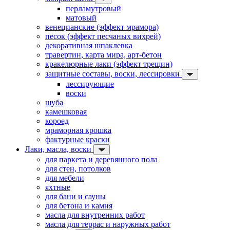
перламутровый
матовый
венецианские (эффект мрамора)
песок (эффект песчаных вихрей)
декоративная шпаклевка
травертин, карта мира, арт-бетон
кракелюрные лаки (эффект трещин)
защитные составы, воски, лессировки
лессирующие
воски
шуба
камешковая
короед
мраморная крошка
фактурные краски
Лаки, масла, воски
для паркета и деревянного пола
для стен, потолков
для мебели
яхтные
для бани и сауны
для бетона и камня
масла для внутренних работ
масла для террас и наружных работ