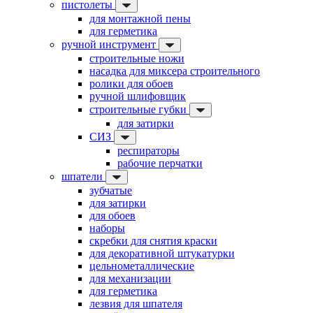
пистолеты
для монтажной пены
для герметика
ручной инструмент
строительные ножи
насадка для миксера строительного
ролики для обоев
ручной шлифовщик
строительные губки
для затирки
СИЗ
респираторы
рабочие перчатки
шпатели
зубчатые
для затирки
для обоев
наборы
скребки для снятия краски
для декоративной штукатурки
цельнометаллические
для механизации
для герметика
лезвия для шпателя