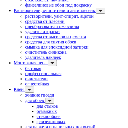
флизелиновые обои под покраску
Растворители, очистители и антиплесень
растворители, уайт-спирит, ацетон
средства от плесени
преобразователи ржавчины
удалители краски
средства от высолов и цемента
средства для снятия обоев
смывка для эпоксидной затирки
очиститель силикона
удалитель наклеек
Монтажная пена
бытовая
профессиональная
очистители
огнестойкая
Клеи
жидкие гвозди
для обоев
для стыков
бумажных
стеклообоев
флизелиновых
для паркета и напольных покрытий