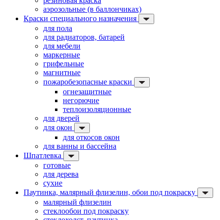
резиновая краска
аэрозольные (в баллончиках)
Краски специального назначения
для пола
для радиаторов, батарей
для мебели
маркерные
грифельные
магнитные
пожаробезопасные краски
огнезащитные
негорючие
теплоизоляционные
для дверей
для окон
для откосов окон
для ванны и бассейна
Шпатлевка
готовые
для дерева
сухие
Паутинка, малярный флизелин, обои под покраску
малярный флизелин
стеклообои под покраску
стеклохолст, паутинка