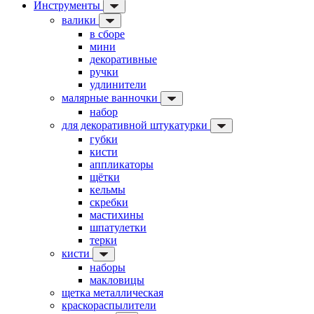
Инструменты
валики
в сборе
мини
декоративные
ручки
удлинители
малярные ванночки
набор
для декоративной штукатурки
губки
кисти
аппликаторы
щётки
кельмы
скребки
мастихины
шпатулетки
терки
кисти
наборы
макловицы
щетка металлическая
краскораспылители