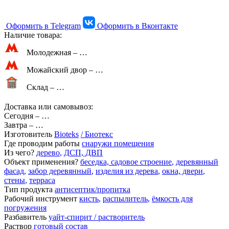
Оформить в Telegram
Оформить в Вконтакте
Наличие товара:
Молодежная –
…
Можайский двор –
…
Склад –
…
Доставка или самовывоз:
Сегодня
–
…
Завтра
–
…
Изготовитель
Bioteks
/ Биотекс
Где проводим работы
снаружи помещения
Из чего?
дерево
,
ДСП, ДВП
Объект применения?
беседка, садовое строение
,
деревянный
фасад
,
забор деревянный
,
изделия из дерева
,
окна, двери
,
стены
,
терраса
Тип продукта
антисептик/пропитка
Рабочий инструмент
кисть
,
распылитель
,
ёмкость для
погружения
Разбавитель
уайт-спирит / растворитель
Раствор
готовый состав