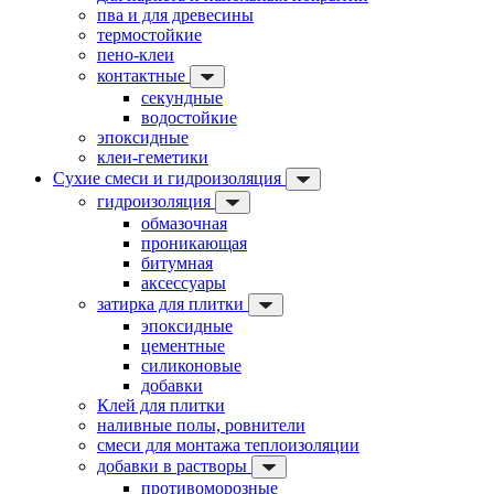
пва и для древесины
термостойкие
пено-клеи
контактные
секундные
водостойкие
эпоксидные
клеи-геметики
Сухие смеси и гидроизоляция
гидроизоляция
обмазочная
проникающая
битумная
аксессуары
затирка для плитки
эпоксидные
цементные
силиконовые
добавки
Клей для плитки
наливные полы, ровнители
смеси для монтажа теплоизоляции
добавки в растворы
противоморозные