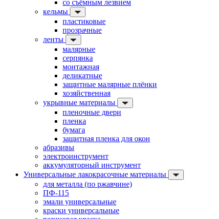
со съёмным лезвием
кельмы
пластиковые
прозрачные
ленты
малярные
серпянка
монтажная
деликатные
защитные малярные плёнки
хозяйственная
укрывные материалы
пленочные двери
пленка
бумага
защитная пленка для окон
абразивы
электроинструмент
аккумуляторный инструмент
Универсальные лакокрасочные материалы
для металла (по ржавчине)
ПФ-115
эмали универсальные
краски универсальные