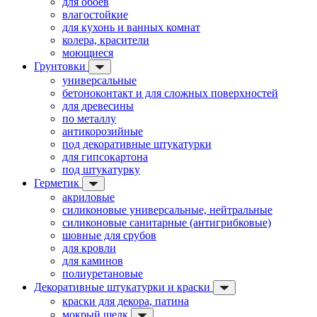
для обоев
влагостойкие
для кухонь и ванных комнат
колера, красители
моющиеся
Грунтовки
универсальные
бетоноконтакт и для сложных поверхностей
для древесины
по металлу
антикорозийные
под декоративные штукатурки
для гипсокартона
под штукатурку
Герметик
акриловые
силиконовые универсальные, нейтральные
силиконовые санитарные (антигрибковые)
шовные для срубов
для кровли
для каминов
полиуретановые
Декоративные штукатурки и краски
краски для декора, патина
мокрый шелк