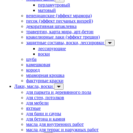
перламутровый
матовый
венецианские (эффект мрамора)
песок (эффект песчаных вихрей)
декоративная шпаклевка
травертин, карта мира, арт-бетон
кракелюрные лаки (эффект трещин)
защитные составы, воски, лессировки
лессирующие
воски
шуба
камешковая
короед
мраморная крошка
фактурные краски
Лаки, масла, воски
для паркета и деревянного пола
для стен, потолков
для мебели
яхтные
для бани и сауны
для бетона и камня
масла для внутренних работ
масла для террас и наружных работ