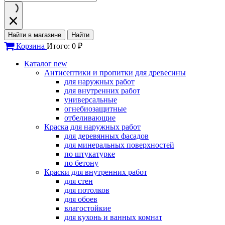
Найти в магазине
Найти
Корзина
Итого: 0 ₽
Каталог
new
Антисептики и пропитки для древесины
для наружных работ
для внутренних работ
универсальные
огнебиозащитные
отбеливающие
Краска для наружных работ
для деревянных фасадов
для минеральных поверхностей
по штукатурке
по бетону
Краски для внутренних работ
для стен
для потолков
для обоев
влагостойкие
для кухонь и ванных комнат