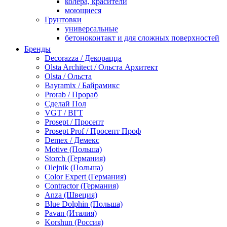
колера, красители
моющиеся
Грунтовки
универсальные
бетоноконтакт и для сложных поверхностей
для древесины
Бренды
по металлу
Decorazza / Декорацца
антикорозийные
Olsta Architect / Ольста Архитект
под декоративные штукатурки
Olsta / Ольста
для гипсокартона
Bayramix / Байрамикс
под штукатурку
Prorab / Прораб
Герметик
Сделай Пол
акриловые
VGT / ВГТ
силиконовые универсальные, нейтральные
Prosept / Просепт
силиконовые санитарные (антигрибковые)
Prosept Prof / Просепт Проф
шовные для срубов
Demex / Демекс
для кровли
Motive (Польша)
для каминов
Storch (Германия)
полиуретановые
Olejnik (Польша)
Декоративные штукатурки и краски
Color Expert (Германия)
краски для декора, патина
Contractor (Германия)
мокрый шелк
Anza (Швеция)
венецианские (эффект мрамора)
Blue Dolphin (Польша)
песок (эффект песчаных вихрей)
Pavan (Италия)
декоративная шпаклевка
Korshun (Россия)