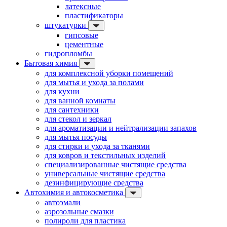
латексные
пластификаторы
штукатурки
гипсовые
цементные
гидропломбы
Бытовая химия
для комплексной уборки помещений
для мытья и ухода за полами
для кухни
для ванной комнаты
для сантехники
для стекол и зеркал
для ароматизации и нейтрализации запахов
для мытья посуды
для стирки и ухода за тканями
для ковров и текстильных изделий
специализированные чистящие средства
универсальные чистящие средства
дезинфицирующие средства
Автохимия и автокосметика
автоэмали
аэрозольные смазки
полироли для пластика