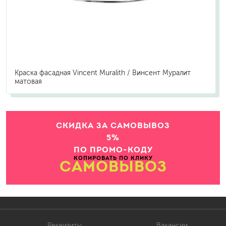
Краска фасадная Vincent Muralith / Винсент Муралит
матовая
СКИДКА ЗА САМОВЫВОЗ
5%
ПО ПРОМО-КОДУ
КОПИРОВАТЬ ПО КЛИКУ
САМОВЫВОЗ
Реквизиты
Вакансии