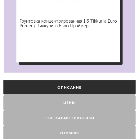
м
Грунтовка концентрированная 1:3 Tikkurila Euro
Руч
Primer / Тиккурила Евро Праймер
Экс
ОПИСАНИЕ
ЦЕНЫ
ТЕХ. ХАРАКТЕРИСТИКИ
ОТЗЫВЫ