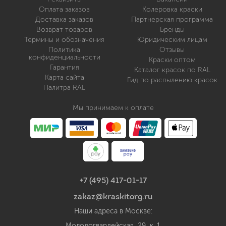
Оплата заказов
Колеровка краски
Доставка заказов
Партнерская программа
Возврат товаров
Бренды
Термины и обозначения
Юридическим лицам
Политика
Отзывы
конфиденциальности
Краски оптом
Гарантия
Каталог красок по RAL
Карта сайта
Гид по распылению красок
Палитра RAL
Мы принимаем к оплате
+7 (495) 417-01-17
zakaz@kraskitorg.ru
Наши адреса в Москве:
Молодогвардейская, 29, к. 1