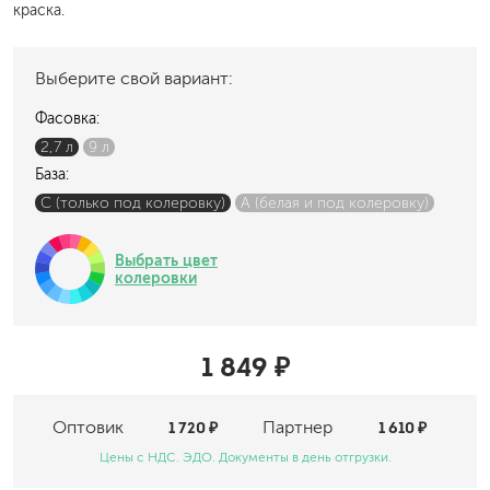
краска.
Выберите свой вариант:
Фасовка:
2,7 л
9 л
База:
C (только под колеровку)
A (белая и под колеровку)
Выбрать цвет
колеровки
1 849 ₽
Оптовик
1 720 ₽
Партнер
1 610 ₽
Цены с НДС. ЭДО. Документы в день отгрузки.