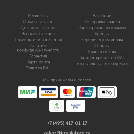
Реквизиты
Вакансии
Оплата заказов
Колеровка краски
Доставка заказов
Партнерская программа
Возврат товаров
Бренды
Термины и обозначения
Юридическим лицам
Политика
Отзывы
конфиденциальности
Краски оптом
Гарантия
Каталог красок по RAL
Карта сайта
Гид по распылению красок
Палитра RAL
Мы принимаем к оплате
+7 (495) 417-01-17
zakaz@kraskitorg.ru