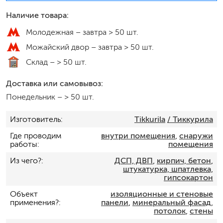
Наличие товара:
Молодежная –
завтра > 50 шт.
Можайский двор –
завтра > 50 шт.
Склад –
> 50 шт.
Доставка или самовывоз:
Понедельник
–
> 50 шт.
Изготовитель
Tikkurila
/ Тиккурила
Где проводим
внутри помещения
,
снаружи
работы
помещения
Из чего?
ДСП, ДВП
,
кирпич, бетон
,
штукатурка, шпатлевка,
гипсокартон
Объект
изоляционные и стеновые
применения?
панели
,
минеральный фасад
,
потолок
,
стены