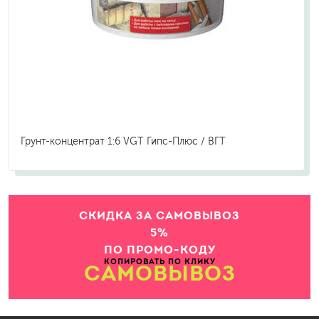
Грунт-концентрат 1:6 VGT Гипс-Плюс / ВГТ
СКИДКА ЗА САМОВЫВОЗ
5%
ПО ПРОМО-КОДУ
КОПИРОВАТЬ ПО КЛИКУ
САМОВЫВОЗ