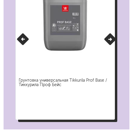
м
Грунтовка универсальная Tikkurila Prof Base /
Гру
Тиккурила Проф Бейс
Pri