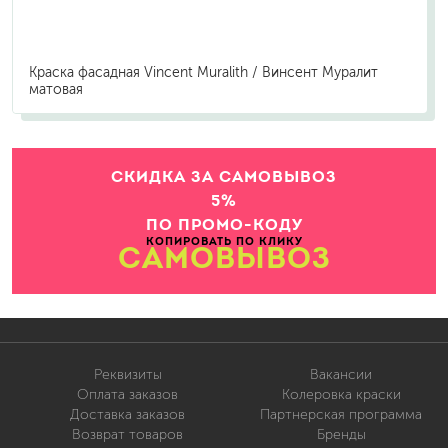
Краска фасадная Vincent Muralith / Винсент Муралит
матовая
СКИДКА ЗА САМОВЫВОЗ
5%
ПО ПРОМО-КОДУ
КОПИРОВАТЬ ПО КЛИКУ
САМОВЫВОЗ
Реквизиты
Вакансии
Оплата заказов
Колеровка краски
Доставка заказов
Партнерская программа
Возврат товаров
Бренды