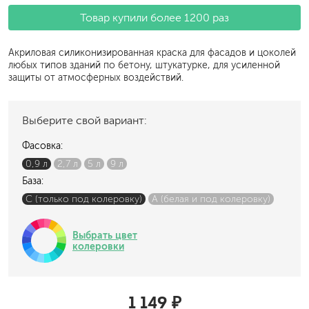
Товар купили более 1200 раз
Акриловая силиконизированная краска для фасадов и цоколей
любых типов зданий по бетону, штукатурке, для усиленной
защиты от атмосферных воздействий.
Выберите свой вариант:
Фасовка:
0,9 л
2,7 л
5 л
9 л
База:
C (только под колеровку)
A (белая и под колеровку)
Выбрать цвет
колеровки
1 149 ₽