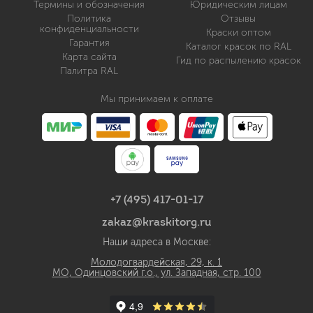
Термины и обозначения
Юридическим лицам
Политика
Отзывы
конфиденциальности
Краски оптом
Гарантия
Каталог красок по RAL
Карта сайта
Гид по распылению красок
Палитра RAL
Мы принимаем к оплате
+7 (495) 417-01-17
zakaz@kraskitorg.ru
Наши адреса в Москве:
Молодогвардейская, 29, к. 1
МО, Одинцовский г.о., ул. Западная, стр. 100