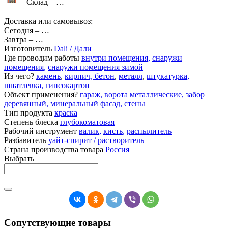
Склад –
…
Доставка или самовывоз:
Сегодня
–
…
Завтра
–
…
Изготовитель
Dali
/ Дали
Где проводим работы
внутри помещения
,
снаружи
помещения
,
снаружи помещения зимой
Из чего?
камень
,
кирпич, бетон
,
металл
,
штукатурка,
шпатлевка, гипсокартон
Объект применения?
гараж, ворота металлические
,
забор
деревянный
,
минеральный фасад
,
стены
Тип продукта
краска
Степень блеска
глубокоматовая
Рабочий инструмент
валик
,
кисть
,
распылитель
Разбавитель
уайт-спирит / растворитель
Страна производства товара
Россия
Выбрать
Сопутствующие товары