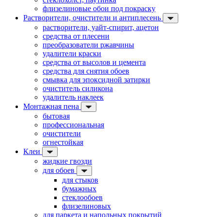
флизелиновые обои под покраску
Растворители, очистители и антиплесень
растворители, уайт-спирит, ацетон
средства от плесени
преобразователи ржавчины
удалители краски
средства от высолов и цемента
средства для снятия обоев
смывка для эпоксидной затирки
очиститель силикона
удалитель наклеек
Монтажная пена
бытовая
профессиональная
очистители
огнестойкая
Клеи
жидкие гвозди
для обоев
для стыков
бумажных
стеклообоев
флизелиновых
для паркета и напольных покрытий