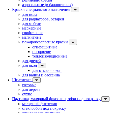
резиновая краска
аэрозольные (в баллончиках)
Краски специального назначения
для пола
для радиаторов, батарей
для мебели
маркерные
грифельные
магнитные
пожаробезопасные краски
огнезащитные
негорючие
теплоизоляционные
для дверей
для окон
для откосов окон
для ванны и бассейна
Шпатлевка
готовые
для дерева
сухие
Паутинка, малярный флизелин, обои под покраску
малярный флизелин
стеклообои под покраску
стеклохолст, паутинка