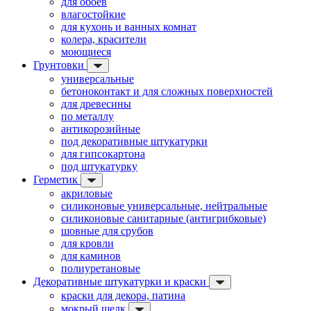
для обоев
влагостойкие
для кухонь и ванных комнат
колера, красители
моющиеся
Грунтовки
универсальные
бетоноконтакт и для сложных поверхностей
для древесины
по металлу
антикорозийные
под декоративные штукатурки
для гипсокартона
под штукатурку
Герметик
акриловые
силиконовые универсальные, нейтральные
силиконовые санитарные (антигрибковые)
шовные для срубов
для кровли
для каминов
полиуретановые
Декоративные штукатурки и краски
краски для декора, патина
мокрый шелк