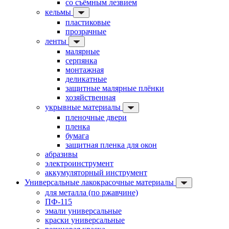
со съёмным лезвием
кельмы
пластиковые
прозрачные
ленты
малярные
серпянка
монтажная
деликатные
защитные малярные плёнки
хозяйственная
укрывные материалы
пленочные двери
пленка
бумага
защитная пленка для окон
абразивы
электроинструмент
аккумуляторный инструмент
Универсальные лакокрасочные материалы
для металла (по ржавчине)
ПФ-115
эмали универсальные
краски универсальные