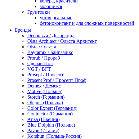
колера, красители
моющиеся
Грунтовки
универсальные
бетоноконтакт и для сложных поверхностей
для древесины
Бренды
по металлу
Decorazza / Декорацца
антикорозийные
Olsta Architect / Ольста Архитект
под декоративные штукатурки
Olsta / Ольста
для гипсокартона
Bayramix / Байрамикс
под штукатурку
Prorab / Прораб
Герметик
Сделай Пол
акриловые
VGT / ВГТ
силиконовые универсальные, нейтральные
Prosept / Просепт
силиконовые санитарные (антигрибковые)
Prosept Prof / Просепт Проф
шовные для срубов
Demex / Демекс
для кровли
Motive (Польша)
для каминов
Storch (Германия)
полиуретановые
Olejnik (Польша)
Декоративные штукатурки и краски
Color Expert (Германия)
краски для декора, патина
Contractor (Германия)
мокрый шелк
Anza (Швеция)
венецианские (эффект мрамора)
Blue Dolphin (Польша)
песок (эффект песчаных вихрей)
Pavan (Италия)
декоративная шпаклевка
Korshun (Польша-Россия)