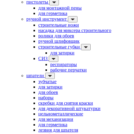
пистолеты
для монтажной пены
для герметика
ручной инструмент
строительные ножи
насадка для миксера строительного
ролики для обоев
ручной шлифовщик
строительные губки
для затирки
СИЗ
респираторы
рабочие перчатки
шпатели
зубчатые
для затирки
для обоев
наборы
скребки для снятия краски
для декоративной штукатурки
цельнометаллические
для механизации
для герметика
лезвия для шпателя