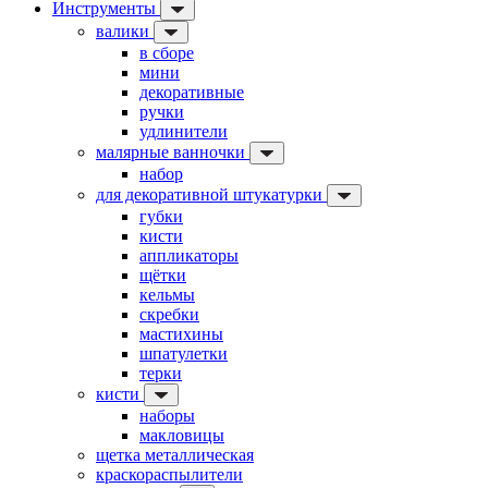
Инструменты
валики
в сборе
мини
декоративные
ручки
удлинители
малярные ванночки
набор
для декоративной штукатурки
губки
кисти
аппликаторы
щётки
кельмы
скребки
мастихины
шпатулетки
терки
кисти
наборы
макловицы
щетка металлическая
краскораспылители