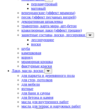
перламутровый
матовый
венецианские (эффект мрамора)
песок (эффект песчаных вихрей)
декоративная шпаклевка
травертин, карта мира, арт-бетон
кракелюрные лаки (эффект трещин)
защитные составы, воски, лессировки
лессирующие
воски
шуба
камешковая
короед
мраморная крошка
фактурные краски
Лаки, масла, воски
для паркета и деревянного пола
для стен, потолков
для мебели
яхтные
для бани и сауны
для бетона и камня
масла для внутренних работ
масла для террас и наружных работ