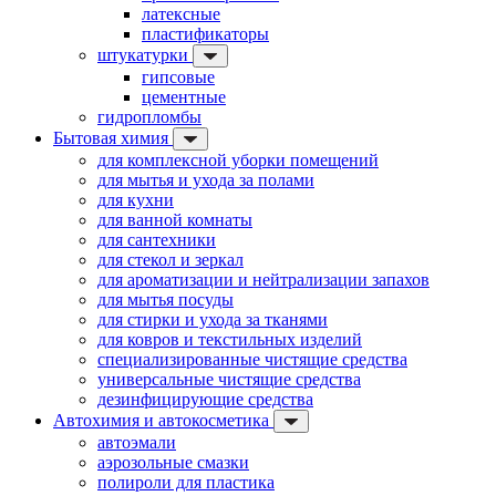
латексные
пластификаторы
штукатурки
гипсовые
цементные
гидропломбы
Бытовая химия
для комплексной уборки помещений
для мытья и ухода за полами
для кухни
для ванной комнаты
для сантехники
для стекол и зеркал
для ароматизации и нейтрализации запахов
для мытья посуды
для стирки и ухода за тканями
для ковров и текстильных изделий
специализированные чистящие средства
универсальные чистящие средства
дезинфицирующие средства
Автохимия и автокосметика
автоэмали
аэрозольные смазки
полироли для пластика