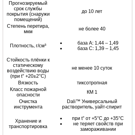
Прогнозируемый
срок службы
до 10 лет
покрытия (снаружи
помещений)
Степень перетира,
не более 40
мкм
база А: 1,44 – 1,49
Плотность, г/см³
база С: 1,39 – 1,45
Стойкость плёнки к
статическому
не менее 10 суток
воздействию воды
(при t° +20±2°C)
Вязкость
тиксотропная
Класс пожарной
КМ 1
опасности
Очистка
Dali™ Универсальный
инструмента
растворитель, уайт-спирит
при t° от +5°С до +35°С
Хранение и
не теряет свойств при
транспортировка
замораживании