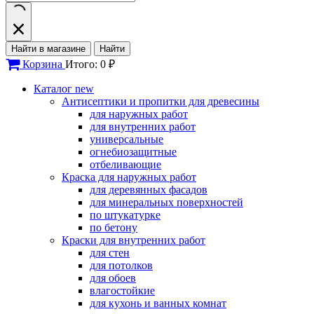
Найти в магазине
Найти
Корзина
Итого: 0 ₽
Каталог
new
Антисептики и пропитки для древесины
для наружных работ
для внутренних работ
универсальные
огнебиозащитные
отбеливающие
Краска для наружных работ
для деревянных фасадов
для минеральных поверхностей
по штукатурке
по бетону
Краски для внутренних работ
для стен
для потолков
для обоев
влагостойкие
для кухонь и ванных комнат