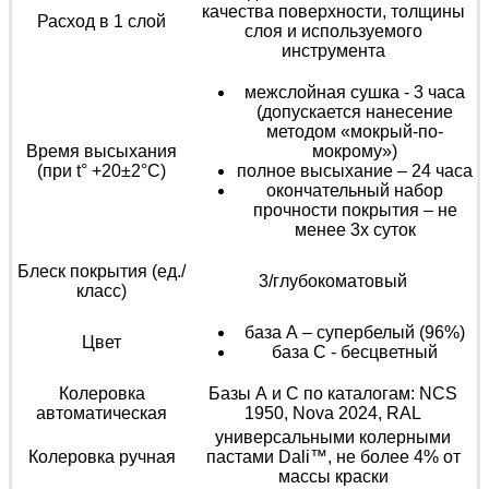
качества поверхности, толщины
Расход в 1 слой
слоя и используемого
инструмента
межслойная сушка - 3 часа
(допускается нанесение
методом «мокрый-по-
Время высыхания
мокрому»)
(при t° +20±2°C)
полное высыхание – 24 часа
окончательный набор
прочности покрытия – не
менее 3х суток
Блеск покрытия (ед./
3/глубокоматовый
класс)
база А – супербелый (96%)
Цвет
база С - бесцветный
Колеровка
Базы А и С по каталогам: NCS
автоматическая
1950, Nova 2024, RAL
универсальными колерными
Колеровка ручная
пастами Dali™, не более 4% от
массы краски