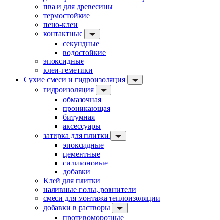
пва и для древесины
термостойкие
пено-клеи
контактные
секундные
водостойкие
эпоксидные
клеи-геметики
Сухие смеси и гидроизоляция
гидроизоляция
обмазочная
проникающая
битумная
аксессуары
затирка для плитки
эпоксидные
цементные
силиконовые
добавки
Клей для плитки
наливные полы, ровнители
смеси для монтажа теплоизоляции
добавки в растворы
противоморозные