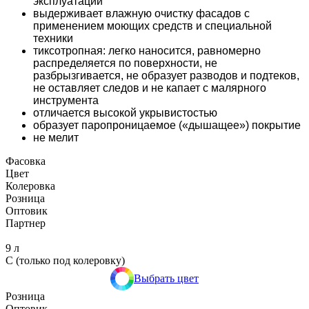
эксплуатации
выдерживает влажную очистку фасадов с
применением моющих средств и специальной
техники
тиксотропная: легко наносится, равномерно
распределяется по поверхности, не
разбрызгивается, не образует разводов и подтеков,
не оставляет следов и не капает с малярного
инструмента
отличается высокой укрывистостью
образует паропроницаемое («дышащее») покрытие
не мелит
Фасовка
Цвет
Колеровка
Розница
Оптовик
Партнер
9 л
C (только под колеровку)
Выбрать цвет
Розница
Оптовик