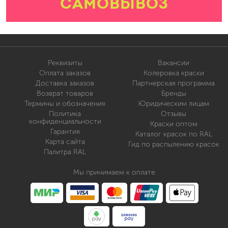
САМОВЫВОЗ
Реквизиты
Вакансии
Оплата заказов
Колеровка краски
Доставка заказов
Партнерская программа
Возврат товаров
Бренды
Термины и обозначения
Юридическим лицам
Политика
Отзывы
конфиденциальности
Краски оптом
Гарантия
Каталог красок по RAL
Карта сайта
Гид по распылению красок
Палитра RAL
Мы принимаем к оплате