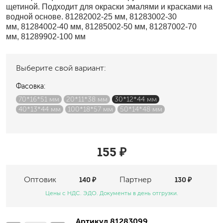
щетиной. Подходит для окраски эмалями и красками на
водной основе. 81282002-25 мм, 81283002-30
мм, 81284002-40 мм, 81285002-50 мм, 81287002-70
мм, 81289902-100 мм
Выберите свой вариант:
Фасовка:
70*16*51 мм
20*11*38 мм
30*12*44 мм
40*13*44 мм
100*18*57 мм
50*14*48 мм
155 ₽
Оптовик
140 ₽
Партнер
130 ₽
Цены с НДС. ЭДО. Документы в день отгрузки.
Артикул 81283099