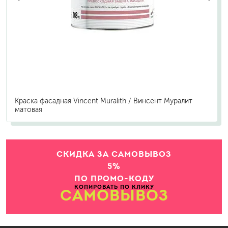
Краска фасадная Vincent Muralith / Винсент Муралит
матовая
СКИДКА ЗА САМОВЫВОЗ
5%
ПО ПРОМО-КОДУ
КОПИРОВАТЬ ПО КЛИКУ
САМОВЫВОЗ