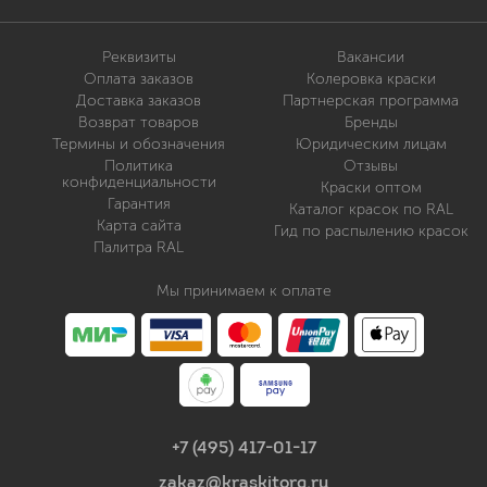
Реквизиты
Вакансии
Оплата заказов
Колеровка краски
Доставка заказов
Партнерская программа
Возврат товаров
Бренды
Термины и обозначения
Юридическим лицам
Политика
Отзывы
конфиденциальности
Краски оптом
Гарантия
Каталог красок по RAL
Карта сайта
Гид по распылению красок
Палитра RAL
Мы принимаем к оплате
+7 (495) 417-01-17
zakaz@kraskitorg.ru