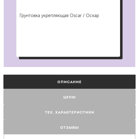
м
Грунтовка укрепляющая Oscar / Оскар
Руч
Экс
ОПИСАНИЕ
ЦЕНЫ
ТЕХ. ХАРАКТЕРИСТИКИ
ОТЗЫВЫ