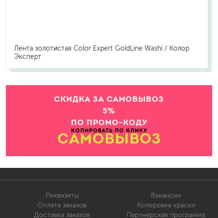
Лента золотистая Color Expert GoldLine Washi / Колор
Эксперт
СКИДКА ЗА САМОВЫВОЗ
5%
ПО ПРОМО-КОДУ
КОПИРОВАТЬ ПО КЛИКУ
САМОВЫВОЗ
Реквизиты
Вакансии
Оплата заказов
Колеровка краски
Доставка заказов
Партнерская программа