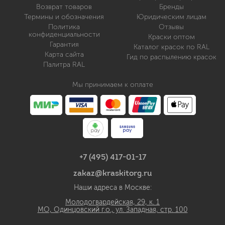
Возврат товаров
Бренды
Термины и обозначения
Юридическим лицам
Политика
Отзывы
конфиденциальности
Краски оптом
Гарантия
Каталог красок по RAL
Карта сайта
Гид по распылению красок
Палитра RAL
Мы принимаем к оплате
+7 (495) 417-01-17
zakaz@kraskitorg.ru
Наши адреса в Москве:
Молодогвардейская, 29, к. 1
МО, Одинцовский г.о., ул. Западная, стр. 100