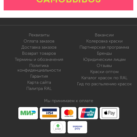
Реквизиты
Вакансии
Оплата заказов
Колеровка краски
Доставка заказов
Партнерская программа
Возврат товаров
Бренды
Термины и обозначения
Юридическим лицам
Политика
Отзывы
конфиденциальности
Краски оптом
Гарантия
Каталог красок по RAL
Карта сайта
Гид по распылению красок
Палитра RAL
Мы принимаем к оплате