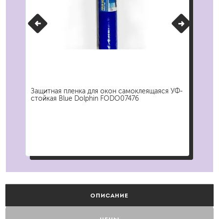
Защитная пленка для окон самоклеящаяся УФ-
Лез
стойкая Blue Dolphin FODO07476
/ К
ОПИСАНИЕ