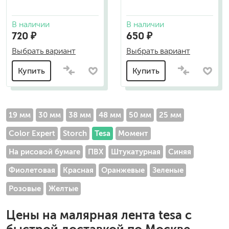
В наличии
В наличии
720 ₽
650 ₽
Выбрать вариант
Выбрать вариант
Купить
Купить
19 мм
30 мм
38 мм
48 мм
50 мм
25 мм
Color Expert
Storch
Tesa
Момент
На рисовой бумаге
ПВХ
Штукатурная
Синяя
Фиолетовая
Красная
Оранжевые
Зеленые
Розовые
Желтые
Цены на
малярная лента tesa
с