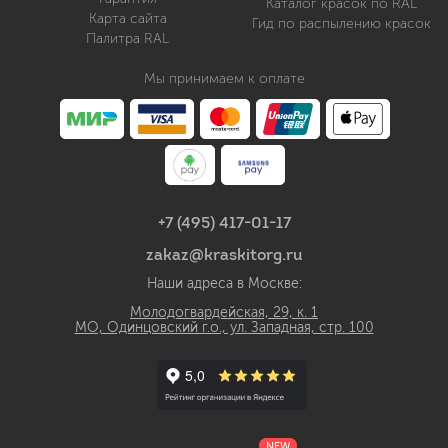
Каталог красок по RAL
Карта сайта
Гид по распылению красок
Палитра RAL
Мы принимаем к оплате
+7 (495) 417-01-17
zakaz@kraskitorg.ru
Наши адреса в Москве:
Молодогвардейская, 29, к. 1
МО, Одинцовский г.о., ул. Западная, стр. 100
NEW