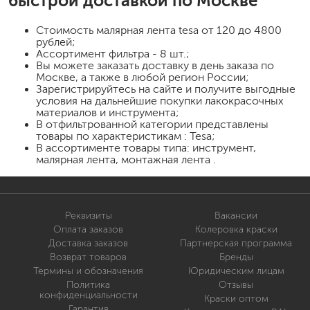
быстрой доставкой по Москве
Стоимость
малярная лента tesa
от 120 до 4800
рублей;
Ассортимент фильтра - 8 шт.;
Вы можете заказать доставку в день заказа по
Москве, а также в любой регион России;
Зарегистрируйтесь на сайте и получите выгодные
условия на дальнейшие покупки лакокрасочных
материалов и инструмента;
В отфильтрованной категории представлены
товары по характеристикам : Tesa;
В ассортименте товары типа: инструмент,
малярная лента, монтажная лента .
Реквизиты
Вакансии
Оплата заказов
Колеровка краски
Доставка заказов
Партнерская программа
Возврат товаров
Бренды
Термины и обозначения
Юридическим лицам
Политика
Отзывы
конфиденциальности
Краски оптом
Гарантия