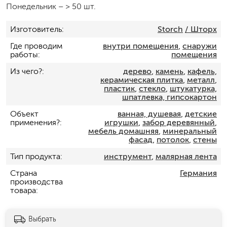
Понедельник
–
> 50 шт.
Изготовитель
Storch
/ Шторх
Где проводим
внутри помещения
,
снаружи
работы
помещения
Из чего?
дерево
,
камень
,
кафель,
керамическая плитка
,
металл
,
пластик
,
стекло
,
штукатурка,
шпатлевка, гипсокартон
Объект
ванная, душевая
,
детские
применения?
игрушки
,
забор деревянный
,
мебель домашняя
,
минеральный
фасад
,
потолок
,
стены
Тип продукта
инструмент
,
малярная лента
Страна
Германия
производства
товара
Выбрать