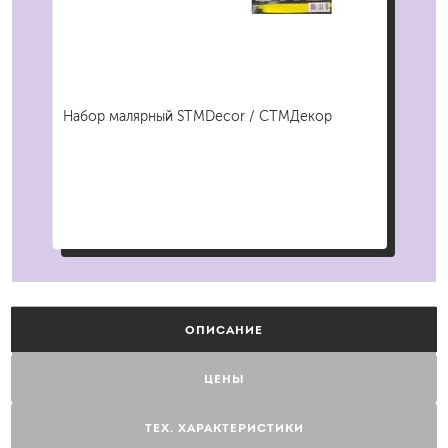
Набор малярный STMDecor / СТМДекор
Две
ОПИСАНИЕ
ЦЕНЫ
ТЕХ. ХАРАКТЕРИСТИКИ