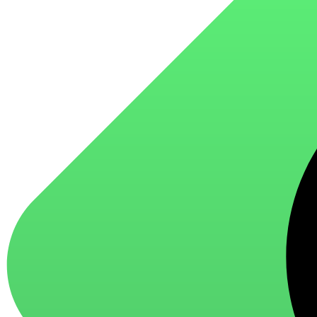
для стекол и зеркал
для ароматизации и нейтрализации запахов
для мытья посуды
для стирки и ухода за тканями
для ковров и текстильных изделий
специализированные чистящие средства
универсальные чистящие средства
дезинфицирующие средства
Автохимия и автокосметика
автоэмали
аэрозольные смазки
полироли для пластика
очистители салона
очистители двигателя
очистители тормозов
Материалы для зимних работ
краски для штукатурки
эмали для металла
грунтовки
пропитки для древесины
противогололедный реагент
пены и клеи
Новинки