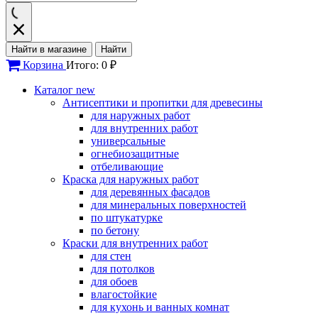
Найти в магазине
Найти
Корзина
Итого: 0 ₽
Каталог
new
Антисептики и пропитки для древесины
для наружных работ
для внутренних работ
универсальные
огнебиозащитные
отбеливающие
Краска для наружных работ
для деревянных фасадов
для минеральных поверхностей
по штукатурке
по бетону
Краски для внутренних работ
для стен
для потолков
для обоев
влагостойкие
для кухонь и ванных комнат