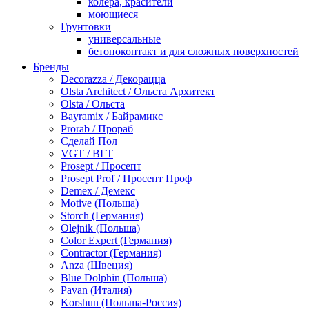
колера, красители
моющиеся
Грунтовки
универсальные
бетоноконтакт и для сложных поверхностей
для древесины
Бренды
по металлу
Decorazza / Декорацца
антикорозийные
Olsta Architect / Ольста Архитект
под декоративные штукатурки
Olsta / Ольста
для гипсокартона
Bayramix / Байрамикс
под штукатурку
Prorab / Прораб
Герметик
Сделай Пол
акриловые
VGT / ВГТ
силиконовые универсальные, нейтральные
Prosept / Просепт
силиконовые санитарные (антигрибковые)
Prosept Prof / Просепт Проф
шовные для срубов
Demex / Демекс
для кровли
Motive (Польша)
для каминов
Storch (Германия)
полиуретановые
Olejnik (Польша)
Декоративные штукатурки и краски
Color Expert (Германия)
краски для декора, патина
Contractor (Германия)
мокрый шелк
Anza (Швеция)
венецианские (эффект мрамора)
Blue Dolphin (Польша)
песок (эффект песчаных вихрей)
Pavan (Италия)
декоративная шпаклевка
Korshun (Польша-Россия)