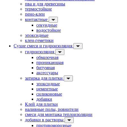
пва и для древесины
термостойкие
пено-клеи
контактные
секундные
водостойкие
эпоксидные
клеи-геметики
Сухие смеси и гидроизоляция
гидроизоляция
обмазочная
проникающая
битумная
аксессуары
затирка для плитки
эпоксидные
цементные
силиконовые
добавки
Клей для плитки
наливные полы, ровнители
смеси для монтажа теплоизоляции
добавки в растворы
противоморозные