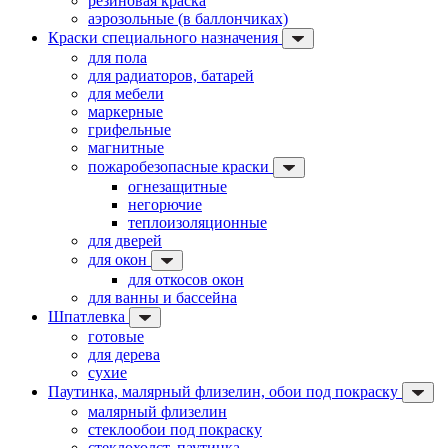
резиновая краска
аэрозольные (в баллончиках)
Краски специального назначения
для пола
для радиаторов, батарей
для мебели
маркерные
грифельные
магнитные
пожаробезопасные краски
огнезащитные
негорючие
теплоизоляционные
для дверей
для окон
для откосов окон
для ванны и бассейна
Шпатлевка
готовые
для дерева
сухие
Паутинка, малярный флизелин, обои под покраску
малярный флизелин
стеклообои под покраску
стеклохолст, паутинка