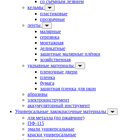
со съёмным лезвием
кельмы
пластиковые
прозрачные
ленты
малярные
серпянка
монтажная
деликатные
защитные малярные плёнки
хозяйственная
укрывные материалы
пленочные двери
пленка
бумага
защитная пленка для окон
абразивы
электроинструмент
аккумуляторный инструмент
Универсальные лакокрасочные материалы
для металла (по ржавчине)
ПФ-115
эмали универсальные
краски универсальные