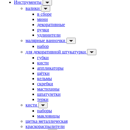
Инструменты
валики
в сборе
мини
декоративные
ручки
удлинители
малярные ванночки
набор
для декоративной штукатурки
губки
кисти
аппликаторы
щётки
кельмы
скребки
мастихины
шпатулетки
терки
кисти
наборы
макловицы
щетка металлическая
краскораспылители