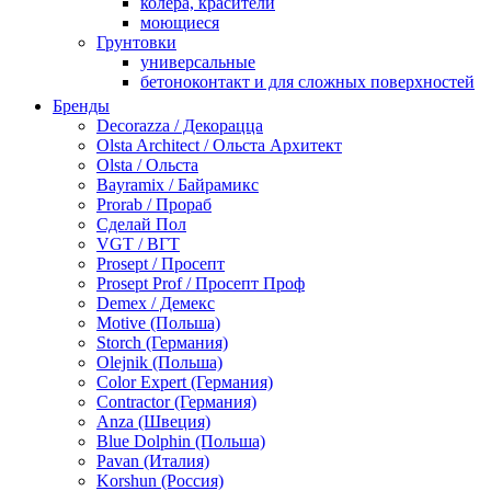
колера, красители
моющиеся
Грунтовки
универсальные
бетоноконтакт и для сложных поверхностей
для древесины
Бренды
по металлу
Decorazza / Декорацца
антикорозийные
Olsta Architect / Ольста Архитект
под декоративные штукатурки
Olsta / Ольста
для гипсокартона
Bayramix / Байрамикс
под штукатурку
Prorab / Прораб
Герметик
Сделай Пол
акриловые
VGT / ВГТ
силиконовые универсальные, нейтральные
Prosept / Просепт
силиконовые санитарные (антигрибковые)
Prosept Prof / Просепт Проф
шовные для срубов
Demex / Демекс
для кровли
Motive (Польша)
для каминов
Storch (Германия)
полиуретановые
Olejnik (Польша)
Декоративные штукатурки и краски
Color Expert (Германия)
краски для декора, патина
Contractor (Германия)
мокрый шелк
Anza (Швеция)
венецианские (эффект мрамора)
Blue Dolphin (Польша)
песок (эффект песчаных вихрей)
Pavan (Италия)
декоративная шпаклевка
Korshun (Россия)