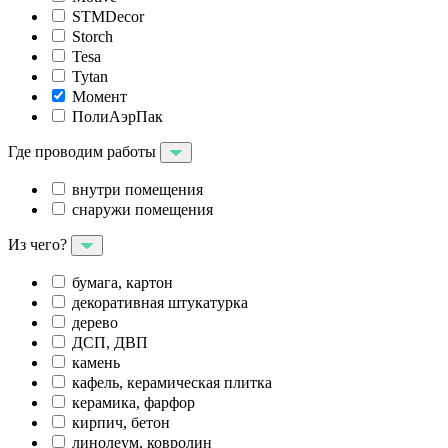
STMDecor
Storch
Tesa
Tytan
Момент
ПолиАэрПак
Где проводим работы
внутри помещения
снаружи помещения
Из чего?
бумага, картон
декоративная штукатурка
дерево
ДСП, ДВП
камень
кафель, керамическая плитка
керамика, фарфор
кирпич, бетон
линолеум, ковролин