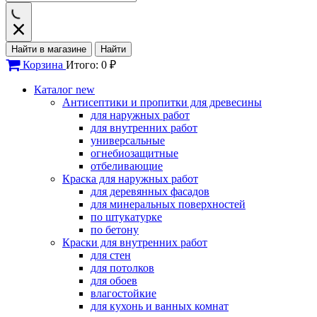
Найти в магазине
Найти
Корзина
Итого: 0 ₽
Каталог
new
Антисептики и пропитки для древесины
для наружных работ
для внутренних работ
универсальные
огнебиозащитные
отбеливающие
Краска для наружных работ
для деревянных фасадов
для минеральных поверхностей
по штукатурке
по бетону
Краски для внутренних работ
для стен
для потолков
для обоев
влагостойкие
для кухонь и ванных комнат