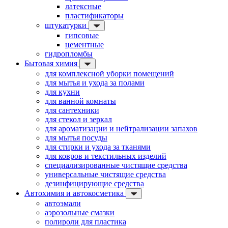
латексные
пластификаторы
штукатурки
гипсовые
цементные
гидропломбы
Бытовая химия
для комплексной уборки помещений
для мытья и ухода за полами
для кухни
для ванной комнаты
для сантехники
для стекол и зеркал
для ароматизации и нейтрализации запахов
для мытья посуды
для стирки и ухода за тканями
для ковров и текстильных изделий
специализированные чистящие средства
универсальные чистящие средства
дезинфицирующие средства
Автохимия и автокосметика
автоэмали
аэрозольные смазки
полироли для пластика