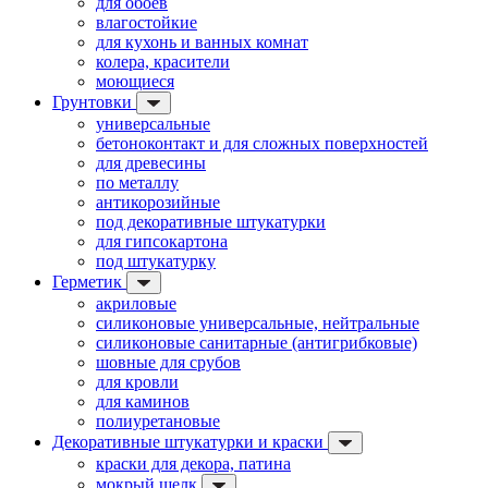
для обоев
влагостойкие
для кухонь и ванных комнат
колера, красители
моющиеся
Грунтовки
универсальные
бетоноконтакт и для сложных поверхностей
для древесины
по металлу
антикорозийные
под декоративные штукатурки
для гипсокартона
под штукатурку
Герметик
акриловые
силиконовые универсальные, нейтральные
силиконовые санитарные (антигрибковые)
шовные для срубов
для кровли
для каминов
полиуретановые
Декоративные штукатурки и краски
краски для декора, патина
мокрый шелк