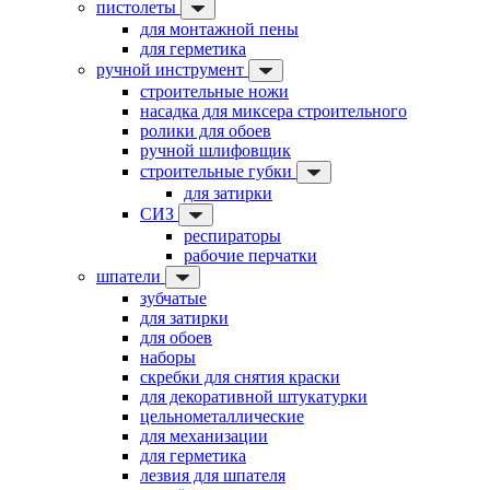
пистолеты
для монтажной пены
для герметика
ручной инструмент
строительные ножи
насадка для миксера строительного
ролики для обоев
ручной шлифовщик
строительные губки
для затирки
СИЗ
респираторы
рабочие перчатки
шпатели
зубчатые
для затирки
для обоев
наборы
скребки для снятия краски
для декоративной штукатурки
цельнометаллические
для механизации
для герметика
лезвия для шпателя