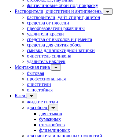
флизелиновые обои под покраску
Растворители, очистители и антиплесень
растворители, уайт-спирит, ацетон
средства от плесени
преобразователи ржавчины
удалители краски
средства от высолов и цемента
средства для снятия обоев
смывка для эпоксидной затирки
очиститель силикона
удалитель наклеек
Монтажная пена
бытовая
профессиональная
очистители
огнестойкая
Клеи
жидкие гвозди
для обоев
для стыков
бумажных
стеклообоев
флизелиновых
для паркета и напольных покрытий