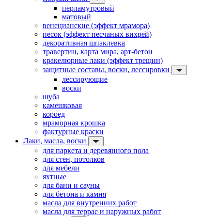
перламутровый
матовый
венецианские (эффект мрамора)
песок (эффект песчаных вихрей)
декоративная шпаклевка
травертин, карта мира, арт-бетон
кракелюрные лаки (эффект трещин)
защитные составы, воски, лессировки
лессирующие
воски
шуба
камешковая
короед
мраморная крошка
фактурные краски
Лаки, масла, воски
для паркета и деревянного пола
для стен, потолков
для мебели
яхтные
для бани и сауны
для бетона и камня
масла для внутренних работ
масла для террас и наружных работ