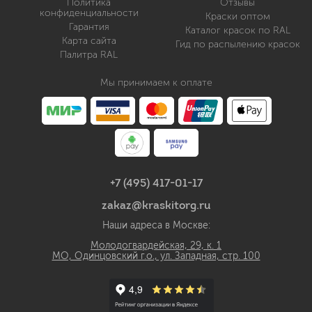
Политика
Отзывы
конфиденциальности
Краски оптом
Гарантия
Каталог красок по RAL
Карта сайта
Гид по распылению красок
Палитра RAL
Мы принимаем к оплате
+7 (495) 417-01-17
zakaz@kraskitorg.ru
Наши адреса в Москве:
Молодогвардейская, 29, к. 1
МО, Одинцовский г.о., ул. Западная, стр. 100