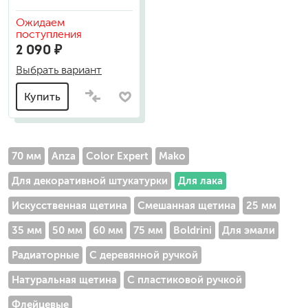
Ожидаем
поступления
2 090 ₽
Выбрать вариант
Купить
70 мм
Anza
Color Expert
Mako
Для декоративной штукатурки
Для лака
Искусственная щетина
Смешанная щетина
25 мм
35 мм
50 мм
60 мм
75 мм
Boldrini
Для эмали
Радиаторные
С деревянной ручкой
Натуральная щетина
С пластиковой ручкой
Флейцевые