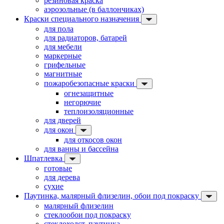
резиновая краска
аэрозольные (в баллончиках)
Краски специального назначения
для пола
для радиаторов, батарей
для мебели
маркерные
грифельные
магнитные
пожаробезопасные краски
огнезащитные
негорючие
теплоизоляционные
для дверей
для окон
для откосов окон
для ванны и бассейна
Шпатлевка
готовые
для дерева
сухие
Паутинка, малярный флизелин, обои под покраску
малярный флизелин
стеклообои под покраску
стеклохолст, паутинка