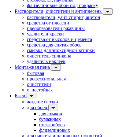
флизелиновые обои под покраску
Растворители, очистители и антиплесень
растворители, уайт-спирит, ацетон
средства от плесени
преобразователи ржавчины
удалители краски
средства от высолов и цемента
средства для снятия обоев
смывка для эпоксидной затирки
очиститель силикона
удалитель наклеек
Монтажная пена
бытовая
профессиональная
очистители
огнестойкая
Клеи
жидкие гвозди
для обоев
для стыков
бумажных
стеклообоев
флизелиновых
для паркета и напольных покрытий