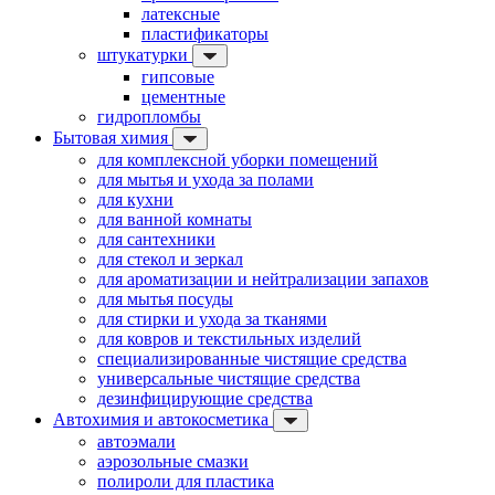
латексные
пластификаторы
штукатурки
гипсовые
цементные
гидропломбы
Бытовая химия
для комплексной уборки помещений
для мытья и ухода за полами
для кухни
для ванной комнаты
для сантехники
для стекол и зеркал
для ароматизации и нейтрализации запахов
для мытья посуды
для стирки и ухода за тканями
для ковров и текстильных изделий
специализированные чистящие средства
универсальные чистящие средства
дезинфицирующие средства
Автохимия и автокосметика
автоэмали
аэрозольные смазки
полироли для пластика