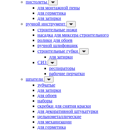
пистолеты
для монтажной пены
для герметика
для затирки
ручной инструмент
строительные ножи
насадка для миксера строительного
ролики для обоев
ручной шлифовщик
строительные губки
для затирки
СИЗ
респираторы
рабочие перчатки
шпатели
зубчатые
для затирки
для обоев
наборы
скребки для снятия краски
для декоративной штукатурки
цельнометаллические
для механизации
для герметика