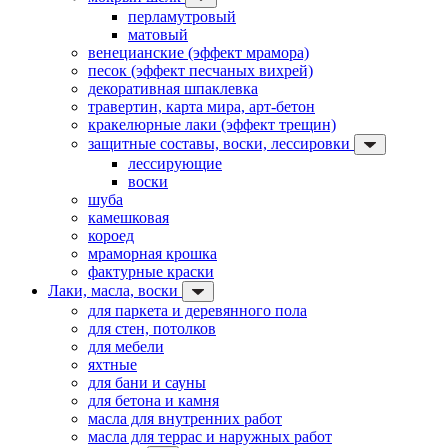
перламутровый
матовый
венецианские (эффект мрамора)
песок (эффект песчаных вихрей)
декоративная шпаклевка
травертин, карта мира, арт-бетон
кракелюрные лаки (эффект трещин)
защитные составы, воски, лессировки
лессирующие
воски
шуба
камешковая
короед
мраморная крошка
фактурные краски
Лаки, масла, воски
для паркета и деревянного пола
для стен, потолков
для мебели
яхтные
для бани и сауны
для бетона и камня
масла для внутренних работ
масла для террас и наружных работ