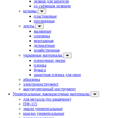
лезвия для шпателя
со съёмным лезвием
кельмы
пластиковые
прозрачные
ленты
малярные
серпянка
монтажная
деликатные
хозяйственная
укрывные материалы
пленочные двери
пленка
бумага
защитная пленка для окон
абразивы
электроинструмент
аккумуляторный инструмент
Универсальные лакокрасочные материалы
для металла (по ржавчине)
ПФ-115
эмали универсальные
краски универсальные