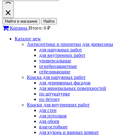
Найти в магазине
Найти
Корзина
Итого: 0 ₽
Каталог
new
Антисептики и пропитки для древесины
для наружных работ
для внутренних работ
универсальные
огнебиозащитные
отбеливающие
Краска для наружных работ
для деревянных фасадов
для минеральных поверхностей
по штукатурке
по бетону
Краски для внутренних работ
для стен
для потолков
для обоев
влагостойкие
для кухонь и ванных комнат