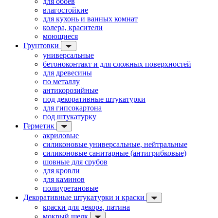
для обоев
влагостойкие
для кухонь и ванных комнат
колера, красители
моющиеся
Грунтовки
универсальные
бетоноконтакт и для сложных поверхностей
для древесины
по металлу
антикорозийные
под декоративные штукатурки
для гипсокартона
под штукатурку
Герметик
акриловые
силиконовые универсальные, нейтральные
силиконовые санитарные (антигрибковые)
шовные для срубов
для кровли
для каминов
полиуретановые
Декоративные штукатурки и краски
краски для декора, патина
мокрый шелк