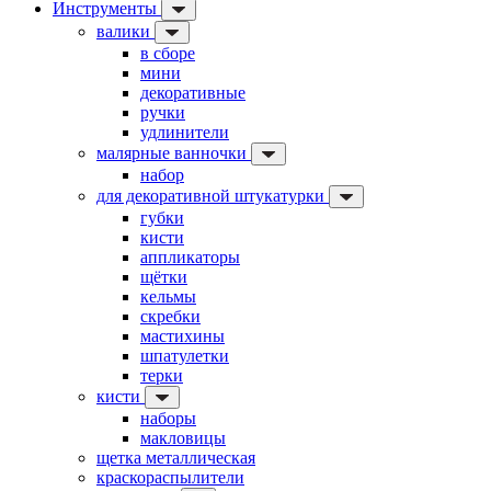
Инструменты
валики
в сборе
мини
декоративные
ручки
удлинители
малярные ванночки
набор
для декоративной штукатурки
губки
кисти
аппликаторы
щётки
кельмы
скребки
мастихины
шпатулетки
терки
кисти
наборы
макловицы
щетка металлическая
краскораспылители