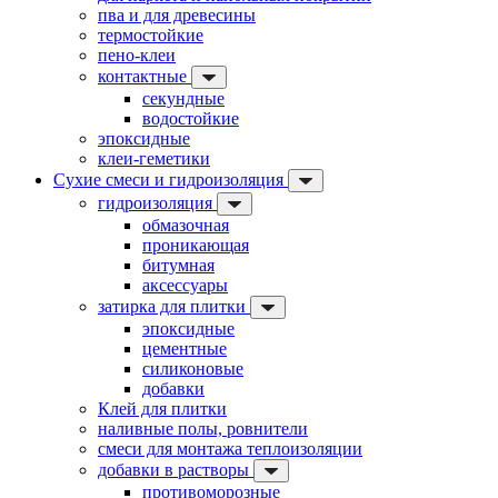
пва и для древесины
термостойкие
пено-клеи
контактные
секундные
водостойкие
эпоксидные
клеи-геметики
Сухие смеси и гидроизоляция
гидроизоляция
обмазочная
проникающая
битумная
аксессуары
затирка для плитки
эпоксидные
цементные
силиконовые
добавки
Клей для плитки
наливные полы, ровнители
смеси для монтажа теплоизоляции
добавки в растворы
противоморозные