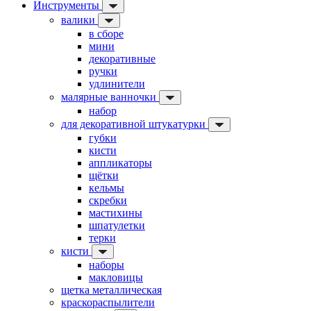
Инструменты
валики
в сборе
мини
декоративные
ручки
удлинители
малярные ванночки
набор
для декоративной штукатурки
губки
кисти
аппликаторы
щётки
кельмы
скребки
мастихины
шпатулетки
терки
кисти
наборы
макловицы
щетка металлическая
краскораспылители