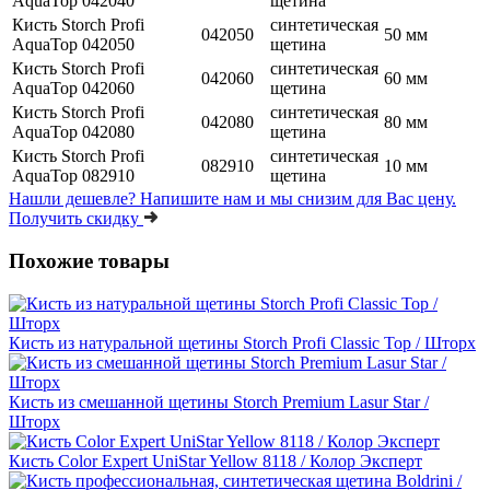
AquaTop 042040
щетина
Кисть Storch Profi
синтетическая
042050
50 мм
AquaTop 042050
щетина
Кисть Storch Profi
синтетическая
042060
60 мм
AquaTop 042060
щетина
Кисть Storch Profi
синтетическая
042080
80 мм
AquaTop 042080
щетина
Кисть Storch Profi
синтетическая
082910
10 мм
AquaTop 082910
щетина
Нашли дешевле?
Напишите нам и мы снизим для Вас цену.
Получить скидку
Похожие товары
Кисть из натуральной щетины Storch Profi Classic Top / Шторх
Кисть из смешанной щетины Storch Premium Lasur Star /
Шторх
Кисть Color Expert UniStar Yellow 8118 / Колор Эксперт