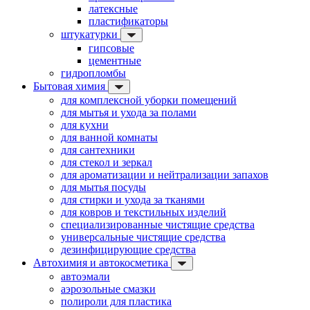
латексные
пластификаторы
штукатурки
гипсовые
цементные
гидропломбы
Бытовая химия
для комплексной уборки помещений
для мытья и ухода за полами
для кухни
для ванной комнаты
для сантехники
для стекол и зеркал
для ароматизации и нейтрализации запахов
для мытья посуды
для стирки и ухода за тканями
для ковров и текстильных изделий
специализированные чистящие средства
универсальные чистящие средства
дезинфицирующие средства
Автохимия и автокосметика
автоэмали
аэрозольные смазки
полироли для пластика