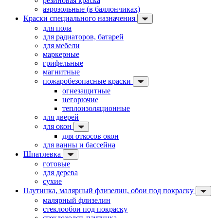
резиновая краска
аэрозольные (в баллончиках)
Краски специального назначения
для пола
для радиаторов, батарей
для мебели
маркерные
грифельные
магнитные
пожаробезопасные краски
огнезащитные
негорючие
теплоизоляционные
для дверей
для окон
для откосов окон
для ванны и бассейна
Шпатлевка
готовые
для дерева
сухие
Паутинка, малярный флизелин, обои под покраску
малярный флизелин
стеклообои под покраску
стеклохолст, паутинка