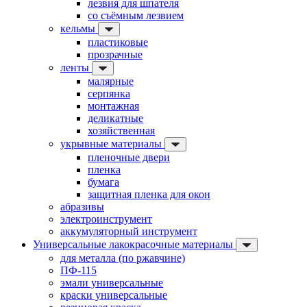
лезвия для шпателя
со съёмным лезвием
кельмы
пластиковые
прозрачные
ленты
малярные
серпянка
монтажная
деликатные
хозяйственная
укрывные материалы
пленочные двери
пленка
бумага
защитная пленка для окон
абразивы
электроинструмент
аккумуляторный инструмент
Универсальные лакокрасочные материалы
для металла (по ржавчине)
ПФ-115
эмали универсальные
краски универсальные