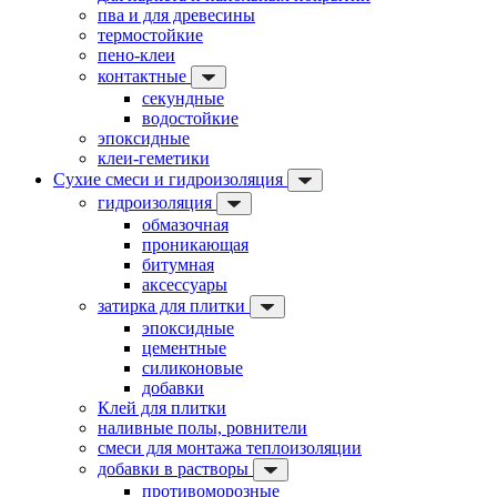
пва и для древесины
термостойкие
пено-клеи
контактные
секундные
водостойкие
эпоксидные
клеи-геметики
Сухие смеси и гидроизоляция
гидроизоляция
обмазочная
проникающая
битумная
аксессуары
затирка для плитки
эпоксидные
цементные
силиконовые
добавки
Клей для плитки
наливные полы, ровнители
смеси для монтажа теплоизоляции
добавки в растворы
противоморозные