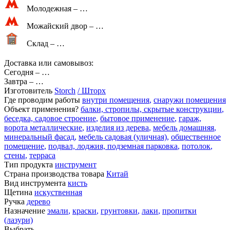
Молодежная –
…
Можайский двор –
…
Склад –
…
Доставка или самовывоз:
Сегодня
–
…
Завтра
–
…
Изготовитель
Storch
/ Шторх
Где проводим работы
внутри помещения
,
снаружи помещения
Объект применения?
балки, стропилы, скрытые конструкции
,
беседка, садовое строение
,
бытовое применение
,
гараж,
ворота металлические
,
изделия из дерева
,
мебель домашняя
,
минеральный фасад
,
мебель садовая (уличная)
,
общественное
помещение
,
подвал, лоджия, подземная парковка
,
потолок
,
стены
,
терраса
Тип продукта
инструмент
Страна производства товара
Китай
Вид инструмента
кисть
Щетина
искуственная
Ручка
дерево
Назначение
эмали
,
краски
,
грунтовки
,
лаки
,
пропитки
(лазури)
Выбрать