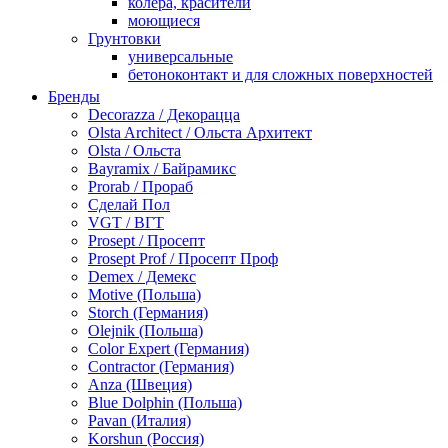
колера, красители
моющиеся
Грунтовки
универсальные
бетоноконтакт и для сложных поверхностей
для древесины
Бренды
по металлу
Decorazza / Декорацца
антикорозийные
Olsta Architect / Ольста Архитект
под декоративные штукатурки
Olsta / Ольста
для гипсокартона
Bayramix / Байрамикс
под штукатурку
Prorab / Прораб
Герметик
Сделай Пол
акриловые
VGT / ВГТ
силиконовые универсальные, нейтральные
Prosept / Просепт
силиконовые санитарные (антигрибковые)
Prosept Prof / Просепт Проф
шовные для срубов
Demex / Демекс
для кровли
Motive (Польша)
для каминов
Storch (Германия)
полиуретановые
Olejnik (Польша)
Декоративные штукатурки и краски
Color Expert (Германия)
краски для декора, патина
Contractor (Германия)
мокрый шелк
Anza (Швеция)
венецианские (эффект мрамора)
Blue Dolphin (Польша)
песок (эффект песчаных вихрей)
Pavan (Италия)
декоративная шпаклевка
Korshun (Россия)