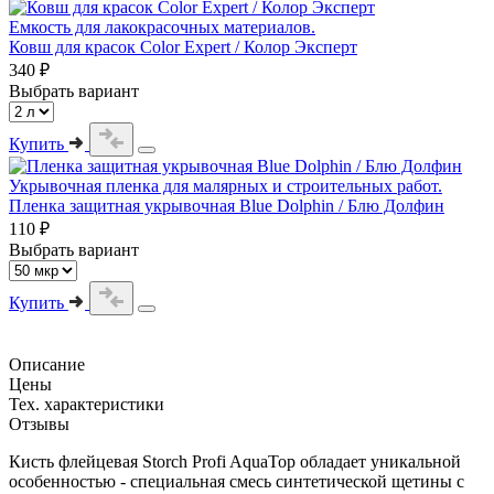
Емкость для лакокрасочных материалов.
Ковш для красок Color Expert / Колор Эксперт
340 ₽
Выбрать вариант
Купить
Укрывочная пленка для малярных и строительных работ.
Пленка защитная укрывочная Blue Dolphin / Блю Долфин
110 ₽
Выбрать вариант
Купить
Описание
Цены
Тех. характеристики
Отзывы
Кисть флейцевая Storch Profi AquaTop обладает уникальной
особенностью - специальная смесь синтетической щетины с