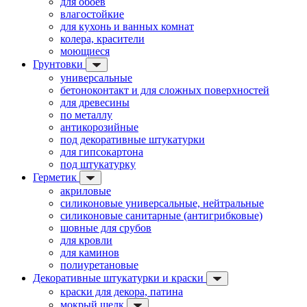
для обоев
влагостойкие
для кухонь и ванных комнат
колера, красители
моющиеся
Грунтовки
универсальные
бетоноконтакт и для сложных поверхностей
для древесины
по металлу
антикорозийные
под декоративные штукатурки
для гипсокартона
под штукатурку
Герметик
акриловые
силиконовые универсальные, нейтральные
силиконовые санитарные (антигрибковые)
шовные для срубов
для кровли
для каминов
полиуретановые
Декоративные штукатурки и краски
краски для декора, патина
мокрый шелк