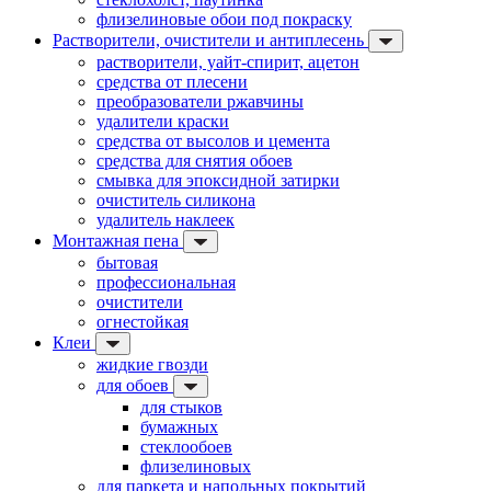
флизелиновые обои под покраску
Растворители, очистители и антиплесень
растворители, уайт-спирит, ацетон
средства от плесени
преобразователи ржавчины
удалители краски
средства от высолов и цемента
средства для снятия обоев
смывка для эпоксидной затирки
очиститель силикона
удалитель наклеек
Монтажная пена
бытовая
профессиональная
очистители
огнестойкая
Клеи
жидкие гвозди
для обоев
для стыков
бумажных
стеклообоев
флизелиновых
для паркета и напольных покрытий