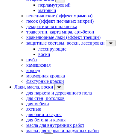
перламутровый
матовый
венецианские (эффект мрамора)
песок (эффект песчаных вихрей)
декоративная шпаклевка
травертин, карта мира, арт-бетон
кракелюрные лаки (эффект трещин)
защитные составы, воски, лессировки
лессирующие
воски
шуба
камешковая
короед
мраморная крошка
фактурные краски
Лаки, масла, воски
для паркета и деревянного пола
для стен, потолков
для мебели
яхтные
для бани и сауны
для бетона и камня
масла для внутренних работ
масла для террас и наружных работ