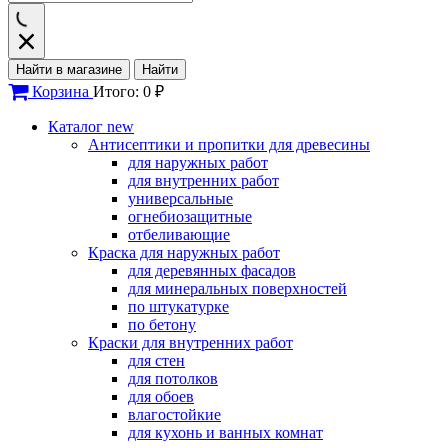
Найти в магазине
Найти
Корзина
Итого: 0 ₽
Каталог
new
Антисептики и пропитки для древесины
для наружных работ
для внутренних работ
универсальные
огнебиозащитные
отбеливающие
Краска для наружных работ
для деревянных фасадов
для минеральных поверхностей
по штукатурке
по бетону
Краски для внутренних работ
для стен
для потолков
для обоев
влагостойкие
для кухонь и ванных комнат