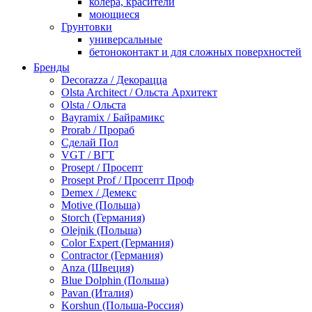
колера, красители
моющиеся
Грунтовки
универсальные
бетоноконтакт и для сложных поверхностей
для древесины
Бренды
по металлу
Decorazza / Декорацца
антикорозийные
Olsta Architect / Ольста Архитект
под декоративные штукатурки
Olsta / Ольста
для гипсокартона
Bayramix / Байрамикс
под штукатурку
Prorab / Прораб
Герметик
Сделай Пол
акриловые
VGT / ВГТ
силиконовые универсальные, нейтральные
Prosept / Просепт
силиконовые санитарные (антигрибковые)
Prosept Prof / Просепт Проф
шовные для срубов
Demex / Демекс
для кровли
Motive (Польша)
для каминов
Storch (Германия)
полиуретановые
Olejnik (Польша)
Декоративные штукатурки и краски
Color Expert (Германия)
краски для декора, патина
Contractor (Германия)
мокрый шелк
Anza (Швеция)
венецианские (эффект мрамора)
Blue Dolphin (Польша)
песок (эффект песчаных вихрей)
Pavan (Италия)
декоративная шпаклевка
Korshun (Польша-Россия)