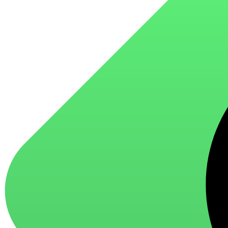
для стекол и зеркал
для ароматизации и нейтрализации запахов
для мытья посуды
для стирки и ухода за тканями
для ковров и текстильных изделий
специализированные чистящие средства
универсальные чистящие средства
дезинфицирующие средства
Автохимия и автокосметика
автоэмали
аэрозольные смазки
полироли для пластика
очистители салона
очистители двигателя
очистители тормозов
Материалы для зимних работ
краски для штукатурки
эмали для металла
грунтовки
пропитки для древесины
противогололедный реагент
пены и клеи
Новинки