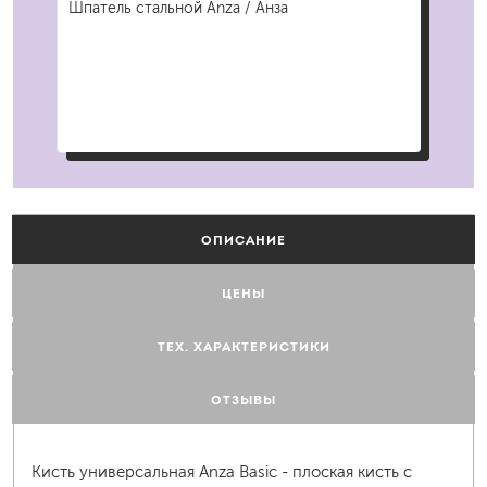
Шпатель стальной Anza / Анза
Руч
603
ОПИСАНИЕ
ЦЕНЫ
ТЕХ. ХАРАКТЕРИСТИКИ
ОТЗЫВЫ
Кисть универсальная Anza Basic - плоская кисть с