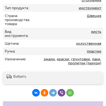
отопления
Тип продукта
инструмент
Страна
Швеция
производства
товара
Вид
кисть
инструмента
Щетина
искуственная
Ручка
пластик
Назначение
эмали
,
краски
,
грунтовки
,
лаки
,
пропитки (лазури)
Выбрать