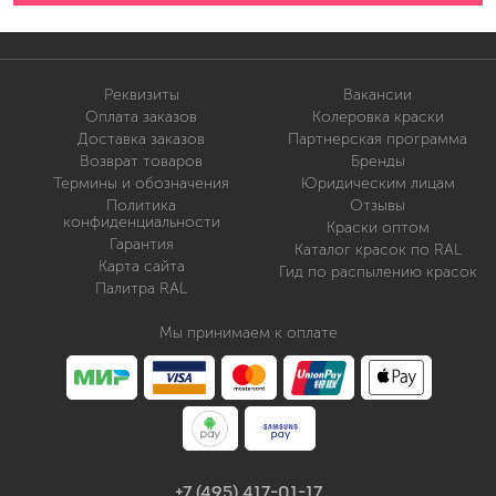
Реквизиты
Вакансии
Оплата заказов
Колеровка краски
Доставка заказов
Партнерская программа
Возврат товаров
Бренды
Термины и обозначения
Юридическим лицам
Политика
Отзывы
конфиденциальности
Краски оптом
Гарантия
Каталог красок по RAL
Карта сайта
Гид по распылению красок
Палитра RAL
Мы принимаем к оплате
+7 (495) 417-01-17