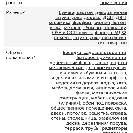
работы
помещения
Из чего?
бумага, картон
,
декоративная
штукатурка
,
дерево
,
ДСП, ДВП
,
керамика, фарфор
,
кирпич, бетон
,
кожа
,
металл
,
обои под покраску
,
OSB и ОСП плиты
,
фанера, МДФ
,
цемент
,
штукатурка, шпатлевка,
гипсокартон
Объект
беседка, садовое строение
,
применения?
бытовое применение
,
деревянный фасад
,
гараж, ворота
металлические
,
детские игрушки
,
изделия из бумаги и картона
,
изделия из керамики и фарфора
,
изделия из дерева
,
лодка, яхта
,
мебель домашняя
,
минеральный
фасад
,
металлические
конструкции
,
мебель садовая
(уличная)
,
обои под покраску
,
общественное помещение
,
окна,
двери
,
потолок
,
решетка, ограда
,
стены
,
столешница, разделочная
доска, деревянная посуда
,
терраса
,
трубы, радиаторы