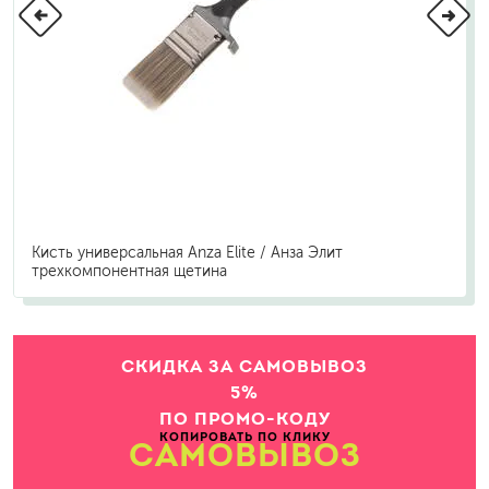
Кисть универсальная Anza Elite / Анза Элит
трехкомпонентная щетина
СКИДКА ЗА САМОВЫВОЗ
5%
ПО ПРОМО-КОДУ
КОПИРОВАТЬ ПО КЛИКУ
САМОВЫВОЗ