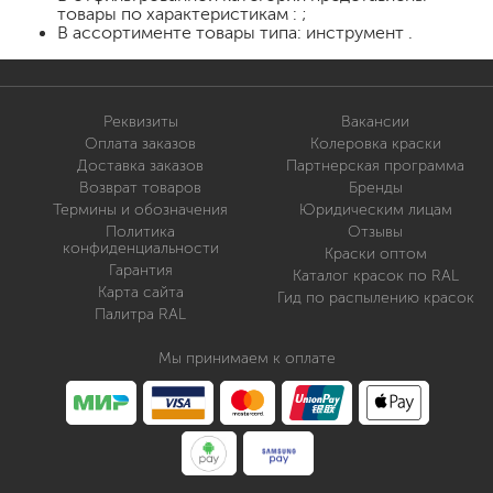
товары по характеристикам : ;
В ассортименте товары типа: инструмент .
Реквизиты
Вакансии
Оплата заказов
Колеровка краски
Доставка заказов
Партнерская программа
Возврат товаров
Бренды
Термины и обозначения
Юридическим лицам
Политика
Отзывы
конфиденциальности
Краски оптом
Гарантия
Каталог красок по RAL
Карта сайта
Гид по распылению красок
Палитра RAL
Мы принимаем к оплате