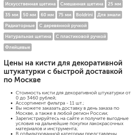
Искусственная щетина
Смешанная щетина
25 мм
35 мм
50 мм
60 мм
75 мм
Boldrini
Для эмали
Радиаторные
С деревянной ручкой
Натуральная щетина
С пластиковой ручкой
Флейцевые
Цены на
кисти для декоративной
штукатурки
с быстрой доставкой
по Москве
Стоимость
кисти для декоративной штукатурки
от
0 до 3460 рублей;
Ассортимент фильтра - 11 шт.;
Вы можете заказать доставку в день заказа по
Москве, а также в любой регион России;
Зарегистрируйтесь на сайте и получите выгодные
условия на дальнейшие покупки лакокрасочных
материалов и инструмента;
В отфильтрованной категории представлены