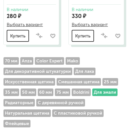
В наличии
В наличии
280 ₽
330 ₽
Выбрать вариант
Выбрать вариант
Купить
Купить
70 мм
Anza
Color Expert
Mako
Для декоративной штукатурки
Для лака
Искусственная щетина
Смешанная щетина
25 мм
35 мм
50 мм
60 мм
75 мм
Boldrini
Для эмали
Радиаторные
С деревянной ручкой
Натуральная щетина
С пластиковой ручкой
Флейцевые