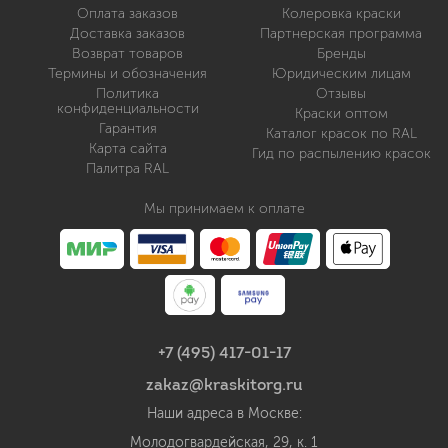
Оплата заказов
Колеровка краски
Доставка заказов
Партнерская программа
Возврат товаров
Бренды
Термины и обозначения
Юридическим лицам
Политика
Отзывы
конфиденциальности
Краски оптом
Гарантия
Каталог красок по RAL
Карта сайта
Гид по распылению красок
Палитра RAL
Мы принимаем к оплате
+7 (495) 417-01-17
zakaz@kraskitorg.ru
Наши адреса в Москве:
Молодогвардейская, 29, к. 1