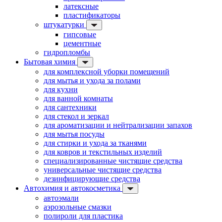
латексные
пластификаторы
штукатурки
гипсовые
цементные
гидропломбы
Бытовая химия
для комплексной уборки помещений
для мытья и ухода за полами
для кухни
для ванной комнаты
для сантехники
для стекол и зеркал
для ароматизации и нейтрализации запахов
для мытья посуды
для стирки и ухода за тканями
для ковров и текстильных изделий
специализированные чистящие средства
универсальные чистящие средства
дезинфицирующие средства
Автохимия и автокосметика
автоэмали
аэрозольные смазки
полироли для пластика