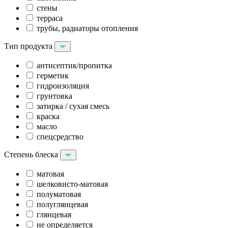
стены
терраса
трубы, радиаторы отопления
Тип продукта
антисептик/пропитка
герметик
гидроизоляция
грунтовка
затирка / сухая смесь
краска
масло
спецсредство
Степень блеска
матовая
шелковисто-матовая
полуматовая
полуглянцевая
глянцевая
не определяется