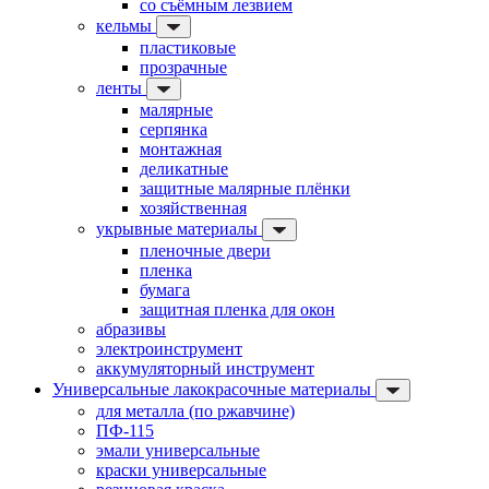
со съёмным лезвием
кельмы
пластиковые
прозрачные
ленты
малярные
серпянка
монтажная
деликатные
защитные малярные плёнки
хозяйственная
укрывные материалы
пленочные двери
пленка
бумага
защитная пленка для окон
абразивы
электроинструмент
аккумуляторный инструмент
Универсальные лакокрасочные материалы
для металла (по ржавчине)
ПФ-115
эмали универсальные
краски универсальные