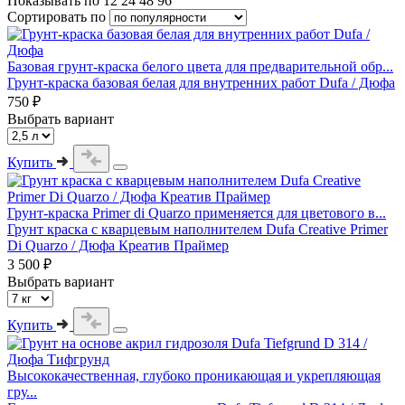
Показывать по
12
24
48
96
Сортировать по
Базовая грунт-краска белого цвета для предварительной обр...
Грунт-краска базовая белая для внутренних работ Dufa / Дюфа
750 ₽
Выбрать вариант
Купить
Грунт-краска Primer di Quarzo применяется для цветового в...
Грунт краска с кварцевым наполнителем Dufa Creative Primer
Di Quarzo / Дюфа Креатив Праймер
3 500 ₽
Выбрать вариант
Купить
Высококачественная, глубоко проникающая и укрепляющая
гру...