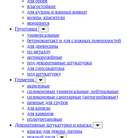
для обоев
влагостойкие
для кухонь и ванных комнат
колера, красители
моющиеся
Грунтовки
универсальные
бетоноконтакт и для сложных поверхностей
для древесины
по металлу
антикорозийные
под декоративные штукатурки
для гипсокартона
под штукатурку
Герметик
акриловые
силиконовые универсальные, нейтральные
силиконовые санитарные (антигрибковые)
шовные для срубов
для кровли
для каминов
полиуретановые
Декоративные штукатурки и краски
краски для декора, патина
мокрый шелк