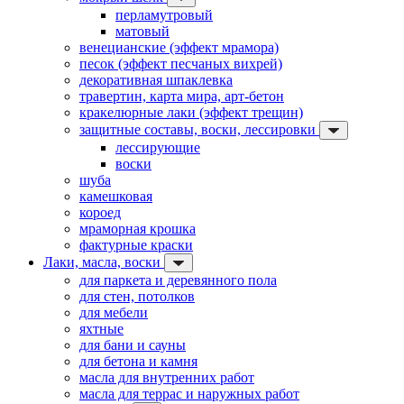
перламутровый
матовый
венецианские (эффект мрамора)
песок (эффект песчаных вихрей)
декоративная шпаклевка
травертин, карта мира, арт-бетон
кракелюрные лаки (эффект трещин)
защитные составы, воски, лессировки
лессирующие
воски
шуба
камешковая
короед
мраморная крошка
фактурные краски
Лаки, масла, воски
для паркета и деревянного пола
для стен, потолков
для мебели
яхтные
для бани и сауны
для бетона и камня
масла для внутренних работ
масла для террас и наружных работ