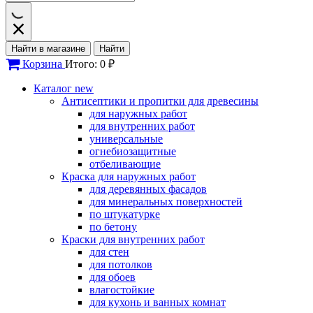
Найти в магазине
Найти
Корзина
Итого: 0 ₽
Каталог
new
Антисептики и пропитки для древесины
для наружных работ
для внутренних работ
универсальные
огнебиозащитные
отбеливающие
Краска для наружных работ
для деревянных фасадов
для минеральных поверхностей
по штукатурке
по бетону
Краски для внутренних работ
для стен
для потолков
для обоев
влагостойкие
для кухонь и ванных комнат