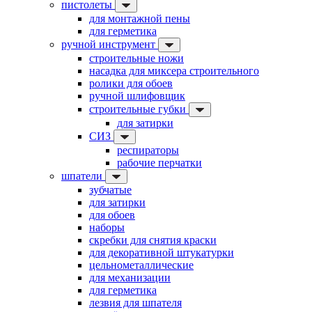
пистолеты
для монтажной пены
для герметика
ручной инструмент
строительные ножи
насадка для миксера строительного
ролики для обоев
ручной шлифовщик
строительные губки
для затирки
СИЗ
респираторы
рабочие перчатки
шпатели
зубчатые
для затирки
для обоев
наборы
скребки для снятия краски
для декоративной штукатурки
цельнометаллические
для механизации
для герметика
лезвия для шпателя