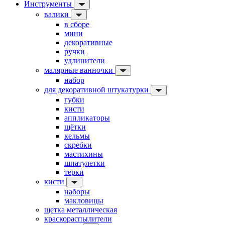
Инструменты
валики
в сборе
мини
декоративные
ручки
удлинители
малярные ванночки
набор
для декоративной штукатурки
губки
кисти
аппликаторы
щётки
кельмы
скребки
мастихины
шпатулетки
терки
кисти
наборы
макловицы
щетка металлическая
краскораспылители