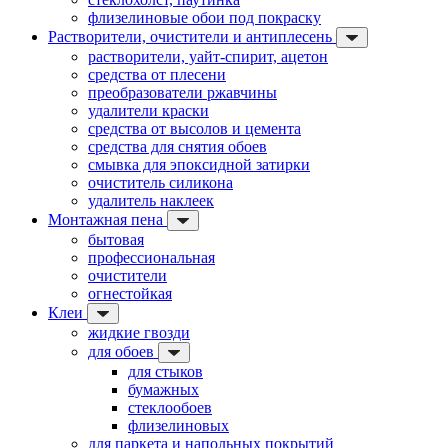
флизелиновые обои под покраску
Растворители, очистители и антиплесень
растворители, уайт-спирит, ацетон
средства от плесени
преобразователи ржавчины
удалители краски
средства от высолов и цемента
средства для снятия обоев
смывка для эпоксидной затирки
очиститель силикона
удалитель наклеек
Монтажная пена
бытовая
профессиональная
очистители
огнестойкая
Клеи
жидкие гвозди
для обоев
для стыков
бумажных
стеклообоев
флизелиновых
для паркета и напольных покрытий