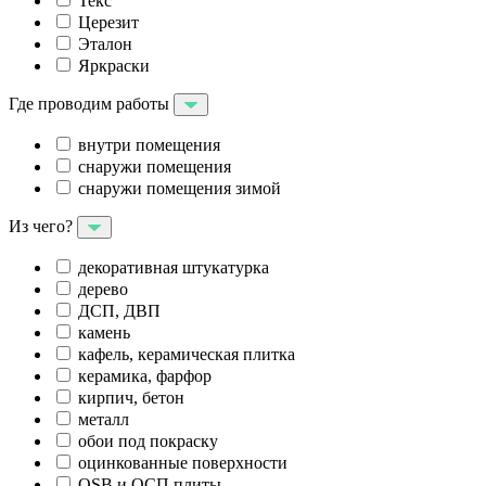
Текс
Церезит
Эталон
Яркраски
Где проводим работы
внутри помещения
снаружи помещения
снаружи помещения зимой
Из чего?
декоративная штукатурка
дерево
ДСП, ДВП
камень
кафель, керамическая плитка
керамика, фарфор
кирпич, бетон
металл
обои под покраску
оцинкованные поверхности
OSB и ОСП плиты