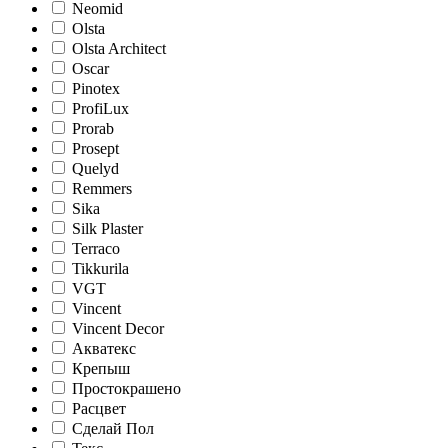
Neomid
Olsta
Olsta Architect
Oscar
Pinotex
ProfiLux
Prorab
Prosept
Quelyd
Remmers
Sika
Silk Plaster
Terraco
Tikkurila
VGT
Vincent
Vincent Decor
Акватекс
Крепыш
Простокрашено
Расцвет
Сделай Пол