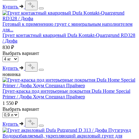
Купить
Готовый к применению грунт с минеральным наполнителем
для...
Грунт контактный кварцевый Dufa Kontakt-Quarzgrund RD328
/ Дюфа
830 ₽
Выбрать вариант
Купить
новинка
Грунт-краска под интерьерные покрытия Dufa Home Special
Primer / Дюфа Хоум Спешиал Праймер
1 550 ₽
Выбрать вариант
Купить
Водоразбавляемый, укрепляющий акриловый грунт для