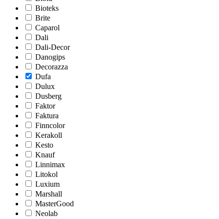
Bioteks
Brite
Caparol
Dali
Dali-Decor
Danogips
Decorazza
Dufa
Dulux
Dusberg
Faktor
Faktura
Finncolor
Kerakoll
Kesto
Knauf
Linnimax
Litokol
Luxium
Marshall
MasterGood
Neolab