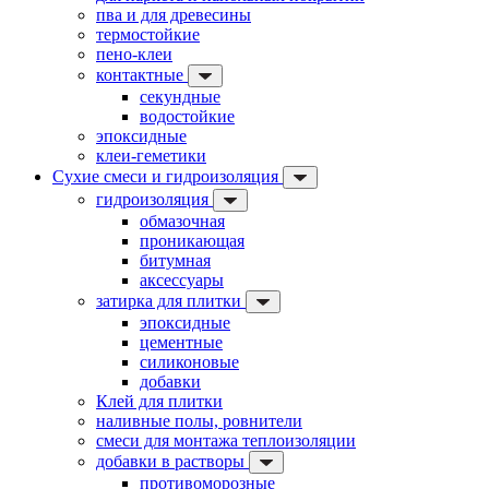
пва и для древесины
термостойкие
пено-клеи
контактные
секундные
водостойкие
эпоксидные
клеи-геметики
Сухие смеси и гидроизоляция
гидроизоляция
обмазочная
проникающая
битумная
аксессуары
затирка для плитки
эпоксидные
цементные
силиконовые
добавки
Клей для плитки
наливные полы, ровнители
смеси для монтажа теплоизоляции
добавки в растворы
противоморозные