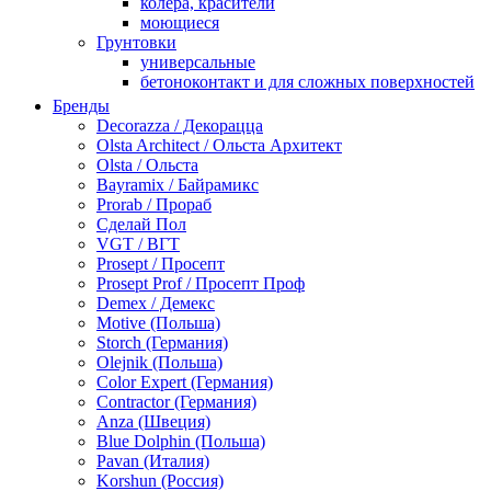
колера, красители
моющиеся
Грунтовки
универсальные
бетоноконтакт и для сложных поверхностей
для древесины
Бренды
по металлу
Decorazza / Декорацца
антикорозийные
Olsta Architect / Ольста Архитект
под декоративные штукатурки
Olsta / Ольста
для гипсокартона
Bayramix / Байрамикс
под штукатурку
Prorab / Прораб
Герметик
Сделай Пол
акриловые
VGT / ВГТ
силиконовые универсальные, нейтральные
Prosept / Просепт
силиконовые санитарные (антигрибковые)
Prosept Prof / Просепт Проф
шовные для срубов
Demex / Демекс
для кровли
Motive (Польша)
для каминов
Storch (Германия)
полиуретановые
Olejnik (Польша)
Декоративные штукатурки и краски
Color Expert (Германия)
краски для декора, патина
Contractor (Германия)
мокрый шелк
Anza (Швеция)
венецианские (эффект мрамора)
Blue Dolphin (Польша)
песок (эффект песчаных вихрей)
Pavan (Италия)
декоративная шпаклевка
Korshun (Россия)