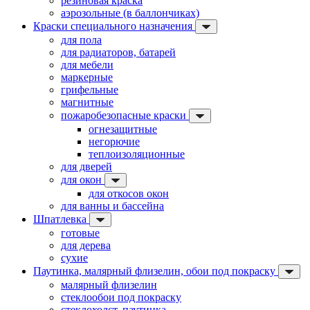
резиновая краска
аэрозольные (в баллончиках)
Краски специального назначения
для пола
для радиаторов, батарей
для мебели
маркерные
грифельные
магнитные
пожаробезопасные краски
огнезащитные
негорючие
теплоизоляционные
для дверей
для окон
для откосов окон
для ванны и бассейна
Шпатлевка
готовые
для дерева
сухие
Паутинка, малярный флизелин, обои под покраску
малярный флизелин
стеклообои под покраску
стеклохолст, паутинка