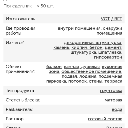
Понедельник
–
> 50 шт.
Изготовитель
VGT
/ ВГТ
Где проводим
внутри помещения
,
снаружи
работы
помещения
Из чего?
декоративная штукатурка
,
камень
,
кирпич, бетон
,
цемент
,
штукатурка, шпатлевка,
гипсокартон
Объект
балкон
,
ванная, душевая
,
кухонная
применения?
зона
,
общественное помещение
,
подвал, лоджия, подземная
парковка
,
потолок
,
стены
,
терраса
Тип продукта
грунтовка
Степень блеска
матовая
Разбавитель
вода
Раствор
готовый состав