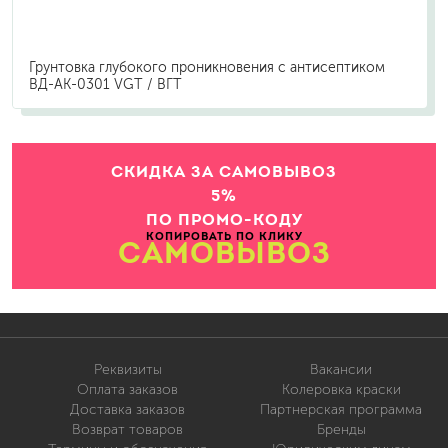
Грунтовка глубокого проникновения с антисептиком
ВД-АК-0301 VGT / ВГТ
СКИДКА ЗА САМОВЫВОЗ
5%
ПО ПРОМО-КОДУ
КОПИРОВАТЬ ПО КЛИКУ
САМОВЫВОЗ
Реквизиты
Вакансии
Оплата заказов
Колеровка краски
Доставка заказов
Партнерская программа
Возврат товаров
Бренды