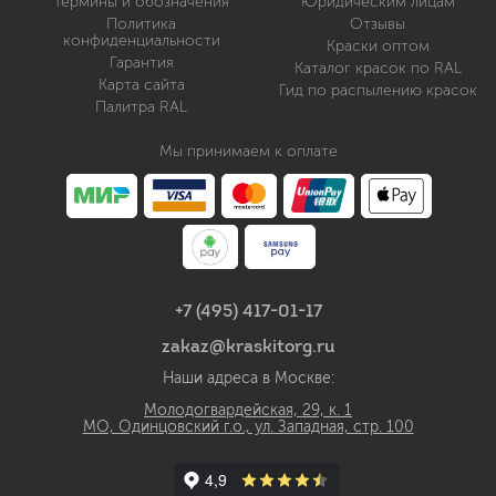
Термины и обозначения
Юридическим лицам
Политика
Отзывы
конфиденциальности
Краски оптом
Гарантия
Каталог красок по RAL
Карта сайта
Гид по распылению красок
Палитра RAL
Мы принимаем к оплате
+7 (495) 417-01-17
zakaz@kraskitorg.ru
Наши адреса в Москве:
Молодогвардейская, 29, к. 1
МО, Одинцовский г.о., ул. Западная, стр. 100