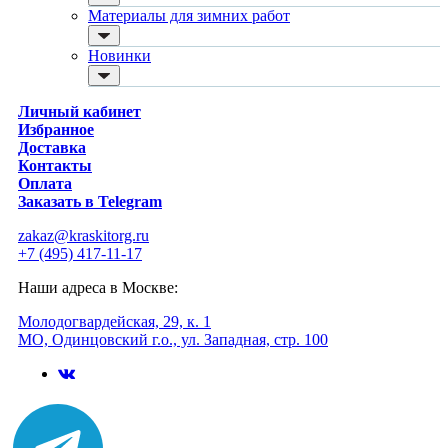
для ванны и бассейна
Quelyd / Келид
Материалы для зимних работ
Шпатлевка
Wellton Oscar / Веллтон Оскар
готовые
Premium House / Премиум Хаус
Новинки
для дерева
DEC / ДЭК
сухие
Deltaroll / Дельтарол
Паутинка, малярный флизелин, обои под покраску
Акор
Личный кабинет
малярный флизелин
НижегородХимПром
Избранное
стеклообои под покраску
НовоХим
Доставка
стеклохолст, паутинка
MasterGood / МастерГуд
Контакты
флизелиновые обои под покраску
Kerakoll / Керакол
Оплата
Растворители, очистители и антиплесень
Litokol / Литокол
Заказать в Telegram
растворители, уайт-спирит, ацетон
KeraBellezza / Керабелецца
средства от плесени
Kesto / Кесто
zakaz@kraskitorg.ru
преобразователи ржавчины
Ceresit / Церезит
+7 (495) 417-11-17
удалители краски
ProfiLux /Профилюкс
средства от высолов и цемента
Ferrum Lab / Феррум Лаб
Наши адреса в Москве:
средства для снятия обоев
Faktor / Фактор
смывка для эпоксидной затирки
Brite / Брайт
Молодогвардейская, 29, к. 1
очиститель силикона
Dusberg / Дусберг
МО, Одинцовский г.о., ул. Западная, стр. 100
удалитель наклеек
Bioteks / Биотекс
Монтажная пена
Hauser / Хаусер
бытовая
Soudal / Соудал
профессиональная
Главный Технолог
очистители
Новбытхим
огнестойкая
Empils / Эмпилс