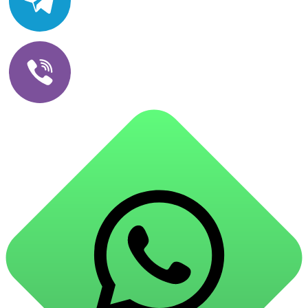
Клеи
Bautex / Баутекс
жидкие гвозди
Monarca / Монарка
для обоев
Quilosa / Кулоса
для паркета и напольных покрытий
Arlok
пва и для древесины
Empils AvantGarde
термостойкие
Profiwood / Профивуд
пено-клеи
Грида
контактные
Ореол
эпоксидные
Westex / Вестекс
клеи-геметики
Masterline
Сухие смеси и гидроизоляция
гидроизоляция
затирка для плитки
Клей для плитки
наливные полы, ровнители
смеси для монтажа теплоизоляции
добавки в растворы
штукатурки
гидропломбы
Бытовая химия
для комплексной уборки помещений
для мытья и ухода за полами
для кухни
для ванной комнаты
для сантехники