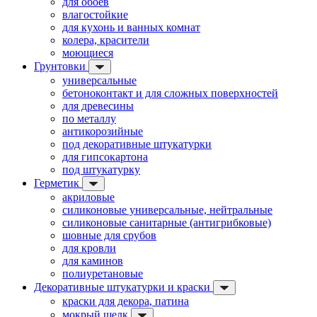
для обоев
влагостойкие
для кухонь и ванных комнат
колера, красители
моющиеся
Грунтовки
универсальные
бетоноконтакт и для сложных поверхностей
для древесины
по металлу
антикорозийные
под декоративные штукатурки
для гипсокартона
под штукатурку
Герметик
акриловые
силиконовые универсальные, нейтральные
силиконовые санитарные (антигрибковые)
шовные для срубов
для кровли
для каминов
полиуретановые
Декоративные штукатурки и краски
краски для декора, патина
мокрый шелк