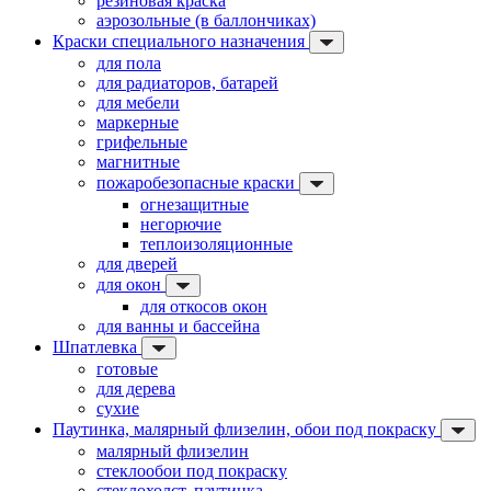
резиновая краска
аэрозольные (в баллончиках)
Краски специального назначения
для пола
для радиаторов, батарей
для мебели
маркерные
грифельные
магнитные
пожаробезопасные краски
огнезащитные
негорючие
теплоизоляционные
для дверей
для окон
для откосов окон
для ванны и бассейна
Шпатлевка
готовые
для дерева
сухие
Паутинка, малярный флизелин, обои под покраску
малярный флизелин
стеклообои под покраску
стеклохолст, паутинка