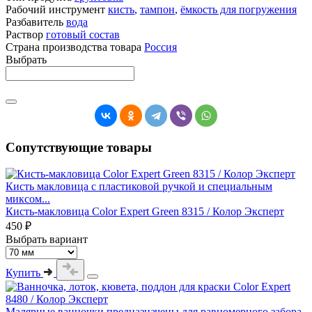
Рабочий инструмент
кисть
,
тампон
,
ёмкость для погружения
Разбавитель
вода
Раствор
готовый состав
Страна производства товара
Россия
Выбрать
Сопутствующие товары
Кисть макловица с пластиковой ручкой и специальным
миксом...
Кисть-макловица Color Expert Green 8315 / Колор Эксперт
450 ₽
Выбрать вариант
Купить
Малярные ванночки предназначены для равномерного забора