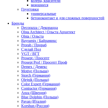
колера, красители
моющиеся
Грунтовки
универсальные
бетоноконтакт и для сложных поверхностей
для древесины
Бренды
по металлу
Decorazza / Декорацца
антикорозийные
Olsta Architect / Ольста Архитект
под декоративные штукатурки
Olsta / Ольста
для гипсокартона
Bayramix / Байрамикс
под штукатурку
Prorab / Прораб
Герметик
Сделай Пол
акриловые
VGT / ВГТ
силиконовые универсальные, нейтральные
Prosept / Просепт
силиконовые санитарные (антигрибковые)
Prosept Prof / Просепт Проф
шовные для срубов
Demex / Демекс
для кровли
Motive (Польша)
для каминов
Storch (Германия)
полиуретановые
Olejnik (Польша)
Декоративные штукатурки и краски
Color Expert (Германия)
краски для декора, патина
Contractor (Германия)
мокрый шелк
Anza (Швеция)
венецианские (эффект мрамора)
Blue Dolphin (Польша)
песок (эффект песчаных вихрей)
Pavan (Италия)
декоративная шпаклевка
Korshun (Россия)