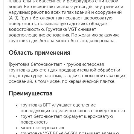
плавательных бассейнов и резервуаров с питьевой
водой. Бетоноконтакт используется для внутренних и
наружных работ во всех типах зданий и сооружений
(А-В). Грунт бетоноконтакт создает шероховатую
поверхность, повышающую адгезию, обладает
водостойкостью. Грунтовка VGT снижает
водопоглощение основания. По желанию заказчика
грунтовка для бетона может быть подколерована.
Область применения
Грунтовка бетоноконтакт - грубодисперсная
грунтовка для стен для предварительной обработки
под штукатурку плотных, гладких, плохо впитывающих
оснований, в том числе, по керамической плитке.
Преимущества
грунтовка ВГТ улучшает сцепление
последующих отделочных слоев с поверхностью
грунт бетонконтакт образует шероховатую
поверхность
может колероваться
грунтовка VGT ВД-АК-0301 повышает адгезию