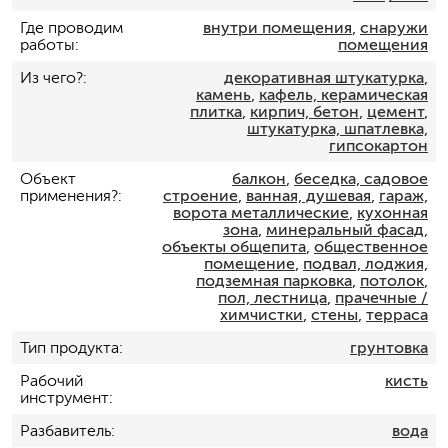
Где проводим
внутри помещения
,
снаружи
работы
помещения
Из чего?
декоративная штукатурка
,
камень
,
кафель, керамическая
плитка
,
кирпич, бетон
,
цемент
,
штукатурка, шпатлевка,
гипсокартон
Объект
балкон
,
беседка, садовое
применения?
строение
,
ванная, душевая
,
гараж,
ворота металлические
,
кухонная
зона
,
минеральный фасад
,
объекты общепита
,
общественное
помещение
,
подвал, лоджия,
подземная парковка
,
потолок
,
пол, лестница
,
прачечные /
химчистки
,
стены
,
терраса
Тип продукта
грунтовка
Рабочий
кисть
инструмент
Разбавитель
вода