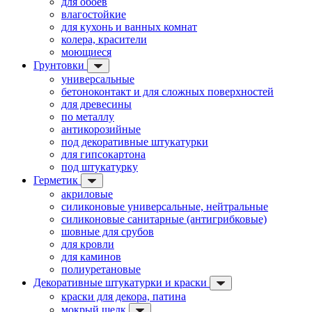
для обоев
влагостойкие
для кухонь и ванных комнат
колера, красители
моющиеся
Грунтовки
универсальные
бетоноконтакт и для сложных поверхностей
для древесины
по металлу
антикорозийные
под декоративные штукатурки
для гипсокартона
под штукатурку
Герметик
акриловые
силиконовые универсальные, нейтральные
силиконовые санитарные (антигрибковые)
шовные для срубов
для кровли
для каминов
полиуретановые
Декоративные штукатурки и краски
краски для декора, патина
мокрый шелк