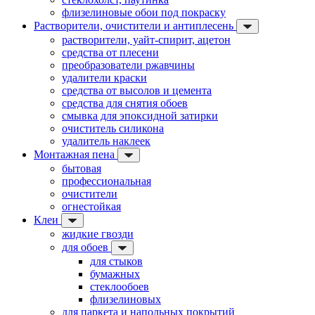
флизелиновые обои под покраску
Растворители, очистители и антиплесень
растворители, уайт-спирит, ацетон
средства от плесени
преобразователи ржавчины
удалители краски
средства от высолов и цемента
средства для снятия обоев
смывка для эпоксидной затирки
очиститель силикона
удалитель наклеек
Монтажная пена
бытовая
профессиональная
очистители
огнестойкая
Клеи
жидкие гвозди
для обоев
для стыков
бумажных
стеклообоев
флизелиновых
для паркета и напольных покрытий