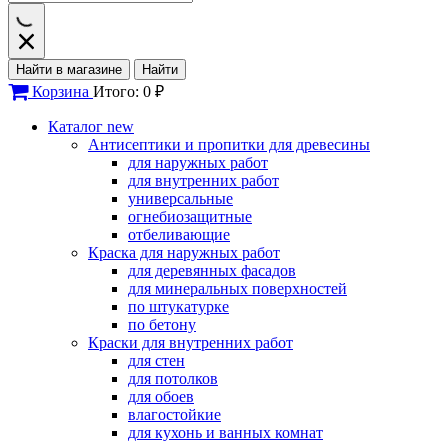
Найти в магазине
Найти
Корзина
Итого: 0 ₽
Каталог
new
Антисептики и пропитки для древесины
для наружных работ
для внутренних работ
универсальные
огнебиозащитные
отбеливающие
Краска для наружных работ
для деревянных фасадов
для минеральных поверхностей
по штукатурке
по бетону
Краски для внутренних работ
для стен
для потолков
для обоев
влагостойкие
для кухонь и ванных комнат