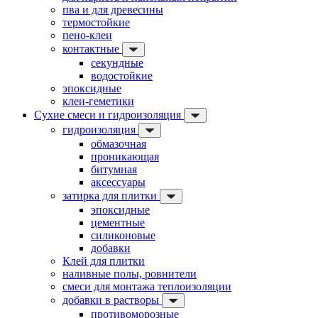
пва и для древесины
термостойкие
пено-клеи
контактные
секундные
водостойкие
эпоксидные
клеи-геметики
Сухие смеси и гидроизоляция
гидроизоляция
обмазочная
проникающая
битумная
аксессуары
затирка для плитки
эпоксидные
цементные
силиконовые
добавки
Клей для плитки
наливные полы, ровнители
смеси для монтажа теплоизоляции
добавки в растворы
противоморозные