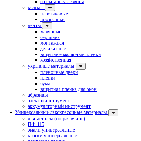
со съёмным лезвием
кельмы
пластиковые
прозрачные
ленты
малярные
серпянка
монтажная
деликатные
защитные малярные плёнки
хозяйственная
укрывные материалы
пленочные двери
пленка
бумага
защитная пленка для окон
абразивы
электроинструмент
аккумуляторный инструмент
Универсальные лакокрасочные материалы
для металла (по ржавчине)
ПФ-115
эмали универсальные
краски универсальные