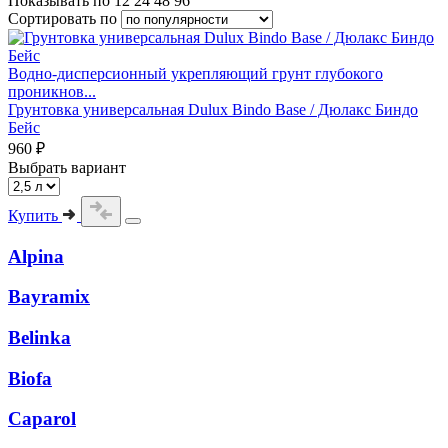
Показывать по
12
24
48
96
Сортировать по
Водно-дисперсионный укрепляющий грунт глубокого
проникнов...
Грунтовка универсальная Dulux Bindo Base / Дюлакс Биндо
Бейс
960 ₽
Выбрать вариант
Купить
Alpina
Bayramix
Belinka
Biofa
Caparol