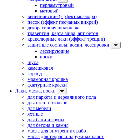
перламутровый
матовый
венецианские (эффект мрамора)
песок (эффект песчаных вихрей)
декоративная шпаклевка
травертин, карта мира, арт-бетон
кракелюрные лаки (эффект трещин)
защитные составы, воски, лессировки
лессирующие
воски
шуба
камешковая
короед
мраморная крошка
фактурные краски
Лаки, масла, воски
для паркета и деревянного пола
для стен, потолков
для мебели
яхтные
для бани и сауны
для бетона и камня
масла для внутренних работ
масла для террас и наружных работ