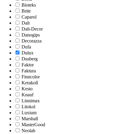
Bioteks
Brite
Caparol
Dali
Dali-Decor
Danogips
Decorazza
Dufa
Dulux
Dusberg
Faktor
Faktura
Finncolor
Kerakoll
Kesto
Knauf
Linnimax
Litokol
Luxium
Marshall
MasterGood
Neolab