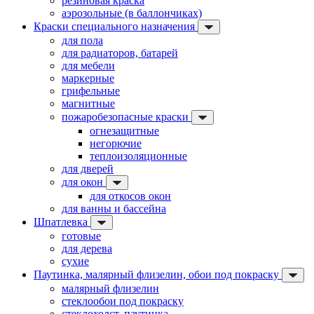
резиновая краска
аэрозольные (в баллончиках)
Краски специального назначения
для пола
для радиаторов, батарей
для мебели
маркерные
грифельные
магнитные
пожаробезопасные краски
огнезащитные
негорючие
теплоизоляционные
для дверей
для окон
для откосов окон
для ванны и бассейна
Шпатлевка
готовые
для дерева
сухие
Паутинка, малярный флизелин, обои под покраску
малярный флизелин
стеклообои под покраску
стеклохолст, паутинка