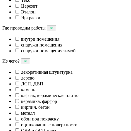
Текс
Церезит
Эталон
Яркраски
Где проводим работы
внутри помещения
снаружи помещения
снаружи помещения зимой
Из чего?
декоративная штукатурка
дерево
ДСП, ДВП
камень
кафель, керамическая плитка
керамика, фарфор
кирпич, бетон
металл
обои под покраску
оцинкованные поверхности
OSB и ОСП плиты