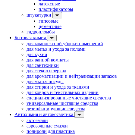
латексные
пластификаторы
штукатурки
гипсовые
цементные
гидропломбы
Бытовая химия
для комплексной уборки помещений
для мытья и ухода за полами
для кухни
для ванной комнаты
для сантехники
для стекол и зеркал
для ароматизации и нейтрализации запахов
для мытья посуды
для стирки и ухода за тканями
для ковров и текстильных изделий
специализированные чистящие средства
универсальные чистящие средства
дезинфицирующие средства
Автохимия и автокосметика
автоэмали
аэрозольные смазки
полироли для пластика