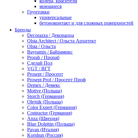
колера, красители
моющиеся
Грунтовки
универсальные
бетоноконтакт и для сложных поверхностей
для древесины
Бренды
по металлу
Decorazza / Декорацца
антикорозийные
Olsta Architect / Ольста Архитект
под декоративные штукатурки
Olsta / Ольста
для гипсокартона
Bayramix / Байрамикс
под штукатурку
Prorab / Прораб
Герметик
Сделай Пол
акриловые
VGT / ВГТ
силиконовые универсальные, нейтральные
Prosept / Просепт
силиконовые санитарные (антигрибковые)
Prosept Prof / Просепт Проф
шовные для срубов
Demex / Демекс
для кровли
Motive (Польша)
для каминов
Storch (Германия)
полиуретановые
Olejnik (Польша)
Декоративные штукатурки и краски
Color Expert (Германия)
краски для декора, патина
Contractor (Германия)
мокрый шелк
Anza (Швеция)
венецианские (эффект мрамора)
Blue Dolphin (Польша)
песок (эффект песчаных вихрей)
Pavan (Италия)
декоративная шпаклевка
Korshun (Россия)