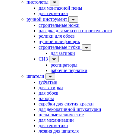
пистолеты
для монтажной пены
для герметика
ручной инструмент
строительные ножи
насадка для миксера строительного
ролики для обоев
ручной шлифовщик
строительные губки
для затирки
СИЗ
респираторы
рабочие перчатки
шпатели
зубчатые
для затирки
для обоев
наборы
скребки для снятия краски
для декоративной штукатурки
цельнометаллические
для механизации
для герметика
лезвия для шпателя