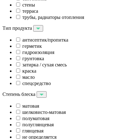
стены
терраса
трубы, радиаторы отопления
Тип продукта
антисептик/пропитка
герметик
гидроизоляция
грунтовка
затирка / сухая смесь
краска
масло
спецсредство
Степень блеска
матовая
шелковисто-матовая
полуматовая
полуглянцевая
глянцевая
не определяется