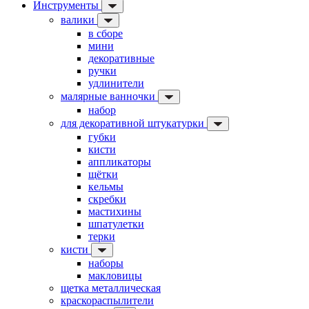
Инструменты
валики
в сборе
мини
декоративные
ручки
удлинители
малярные ванночки
набор
для декоративной штукатурки
губки
кисти
аппликаторы
щётки
кельмы
скребки
мастихины
шпатулетки
терки
кисти
наборы
макловицы
щетка металлическая
краскораспылители