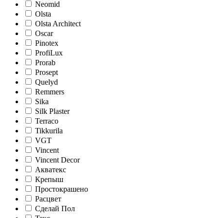
Neomid
Olsta
Olsta Architect
Oscar
Pinotex
ProfiLux
Prorab
Prosept
Quelyd
Remmers
Sika
Silk Plaster
Terraco
Tikkurila
VGT
Vincent
Vincent Decor
Акватекс
Крепыш
Простокрашено
Расцвет
Сделай Пол