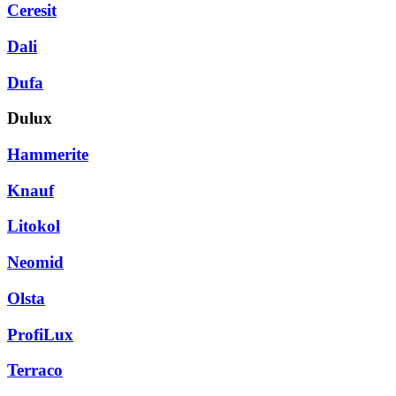
Ceresit
Dali
Dufa
Dulux
Hammerite
Knauf
Litokol
Neomid
Olsta
ProfiLux
Terraco