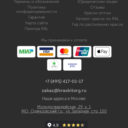
Термины и обозначения
Юридическим лицам
Политика
Отзывы
конфиденциальности
Краски оптом
Гарантия
Каталог красок по RAL
Карта сайта
Гид по распылению красок
Палитра RAL
Мы принимаем к оплате
+7 (495) 417-01-17
zakaz@kraskitorg.ru
Наши адреса в Москве:
Молодогвардейская, 29, к. 1
МО, Одинцовский г.о., ул. Западная, стр. 100