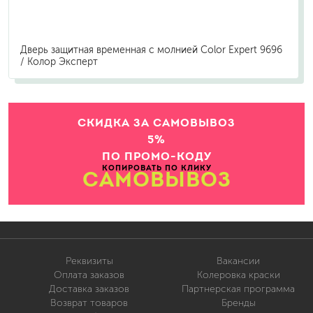
Дверь защитная временная с молнией Color Expert 9696
/ Колор Эксперт
СКИДКА ЗА САМОВЫВОЗ
5%
ПО ПРОМО-КОДУ
КОПИРОВАТЬ ПО КЛИКУ
САМОВЫВОЗ
Реквизиты
Вакансии
Оплата заказов
Колеровка краски
Доставка заказов
Партнерская программа
Возврат товаров
Бренды