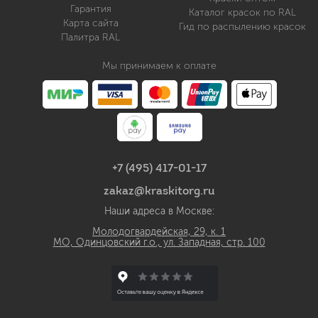
Гарантия
Каталог красок по RAL
Карта сайта
Гид по распылению красок
Палитра RAL
Мы принимаем к оплате
+7 (495) 417-01-17
zakaz@kraskitorg.ru
Наши адреса в Москве:
Молодогвардейская, 29, к. 1
МО, Одинцовский г.о., ул. Западная, стр. 100