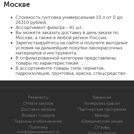
Москве
Стоимость
гунтовка универсальная 10 л
от 0 до
26310 рублей;
Ассортимент фильтра - 41 шт.;
Вы можете заказать доставку в день заказа по
Москве, а также в любой регион России;
Зарегистрируйтесь на сайте и получите выгодные
условия на дальнейшие покупки лакокрасочных
материалов и инструмента;
В отфильтрованной категории представлены
товары по характеристикам : ;
В ассортименте товары типа: герметик,
гидроизоляция, грунтовка, краска, спецсредство .
Реквизиты
Вакансии
Оплата заказов
Колеровка краски
Доставка заказов
Партнерская программа
Возврат товаров
Бренды
Термины и обозначения
Юридическим лицам
Политика
Отзывы
конфиденциальности
Краски оптом