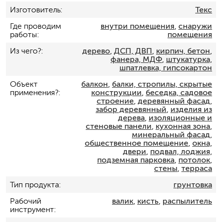
Изготовитель
Текс
Где проводим
внутри помещения
,
снаружи
работы
помещения
Из чего?
дерево
,
ДСП, ДВП
,
кирпич, бетон
,
фанера, МДФ
,
штукатурка,
шпатлевка, гипсокартон
Объект
балкон
,
балки, стропилы, скрытые
применения?
конструкции
,
беседка, садовое
строение
,
деревянный фасад
,
забор деревянный
,
изделия из
дерева
,
изоляционные и
стеновые панели
,
кухонная зона
,
минеральный фасад
,
общественное помещение
,
окна,
двери
,
подвал, лоджия,
подземная парковка
,
потолок
,
стены
,
терраса
Тип продукта
грунтовка
Рабочий
валик
,
кисть
,
распылитель
инструмент