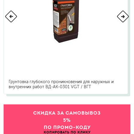
Грунтовка глубокого проникновения для наружных и
внутренних работ ВД-АК-0301 VGT / ВГТ
СКИДКА ЗА САМОВЫВОЗ
5%
ПО ПРОМО-КОДУ
КОПИРОВАТЬ ПО КЛИКУ