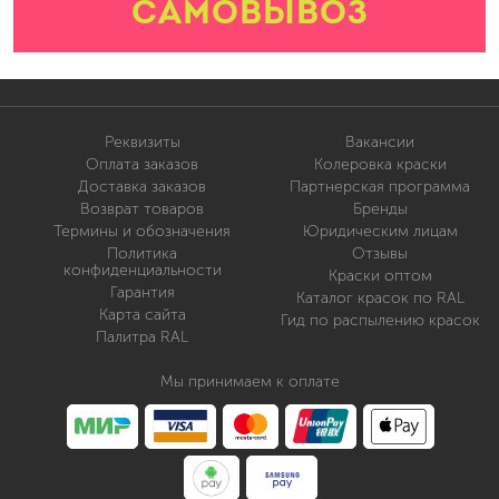
САМОВЫВОЗ
Реквизиты
Вакансии
Оплата заказов
Колеровка краски
Доставка заказов
Партнерская программа
Возврат товаров
Бренды
Термины и обозначения
Юридическим лицам
Политика
Отзывы
конфиденциальности
Краски оптом
Гарантия
Каталог красок по RAL
Карта сайта
Гид по распылению красок
Палитра RAL
Мы принимаем к оплате