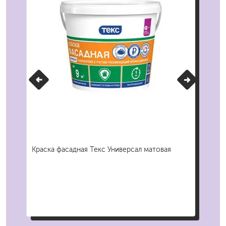
Краска фасадная Текс Универсал матовая
Наб
Кол