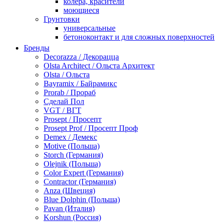
колера, красители
моющиеся
Грунтовки
универсальные
бетоноконтакт и для сложных поверхностей
для древесины
Бренды
по металлу
Decorazza / Декорацца
антикорозийные
Olsta Architect / Ольста Архитект
под декоративные штукатурки
Olsta / Ольста
для гипсокартона
Bayramix / Байрамикс
под штукатурку
Prorab / Прораб
Герметик
Сделай Пол
акриловые
VGT / ВГТ
силиконовые универсальные, нейтральные
Prosept / Просепт
силиконовые санитарные (антигрибковые)
Prosept Prof / Просепт Проф
шовные для срубов
Demex / Демекс
для кровли
Motive (Польша)
для каминов
Storch (Германия)
полиуретановые
Olejnik (Польша)
Декоративные штукатурки и краски
Color Expert (Германия)
краски для декора, патина
Contractor (Германия)
мокрый шелк
Anza (Швеция)
венецианские (эффект мрамора)
Blue Dolphin (Польша)
песок (эффект песчаных вихрей)
Pavan (Италия)
декоративная шпаклевка
Korshun (Россия)