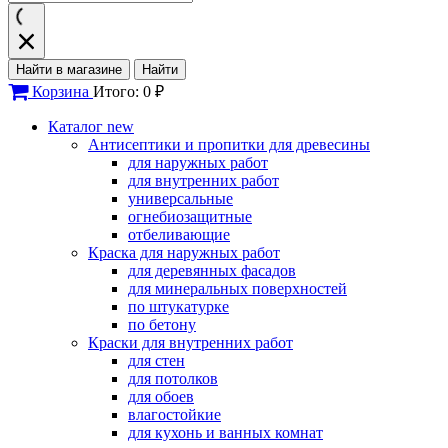
Найти в магазине
Найти
Корзина
Итого: 0 ₽
Каталог
new
Антисептики и пропитки для древесины
для наружных работ
для внутренних работ
универсальные
огнебиозащитные
отбеливающие
Краска для наружных работ
для деревянных фасадов
для минеральных поверхностей
по штукатурке
по бетону
Краски для внутренних работ
для стен
для потолков
для обоев
влагостойкие
для кухонь и ванных комнат