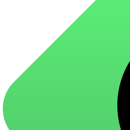
для стекол и зеркал
для ароматизации и нейтрализации запахов
для мытья посуды
для стирки и ухода за тканями
для ковров и текстильных изделий
специализированные чистящие средства
универсальные чистящие средства
дезинфицирующие средства
Автохимия и автокосметика
автоэмали
аэрозольные смазки
полироли для пластика
очистители салона
очистители двигателя
очистители тормозов
Материалы для зимних работ
краски для штукатурки
эмали для металла
грунтовки
пропитки для древесины
противогололедный реагент
пены и клеи
Новинки