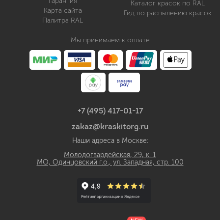
Гарантия
Каталог красок по RAL
Карта сайта
Гид по распылению красок
Палитра RAL
Мы принимаем к оплате
+7 (495) 417-01-17
zakaz@kraskitorg.ru
Наши адреса в Москве:
Молодогвардейская, 29, к. 1
МО, Одинцовский г.о., ул. Западная, стр. 100