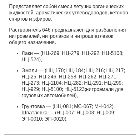
Представляет собой смеси летучих органических
жидкостей: ароматических углеводородов, кетонов,
спиртов и эфиров.
Растворитель 646 предназначен для разбавления
нитроэмалей, нитролаков и нитрошпатлевок
общего назначения.
Лаки — (НЦ-269; НЦ-279; НЦ-292; НЦ-5108;
НЦ-524),
Эмали — (НЦ-170; НЦ-184; НЦ-216; НЦ-217;
НЦ-25; НЦ-246; НЦ-258; НЦ-262; НЦ-271;
НЦ-273; НЦ-1104; НЦ-282; НЦ-291; НЦ-299;
НЦ-929; НЦ-5100; НЦ-5123;нитроэмали для
грузовых автомобилей),
Грунтовка — (НЦ-081; МС-067; МЧ-042),
Шпатлевка — (НЦ-007; НЦ-008; НЦ-009;
ЭП-0010; ЭП-0020).