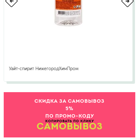
Уайт-спирит НижегородХимПром
СКИДКА ЗА САМОВЫВОЗ
5%
ПО ПРОМО-КОДУ
КОПИРОВАТЬ ПО КЛИКУ
САМОВЫВОЗ